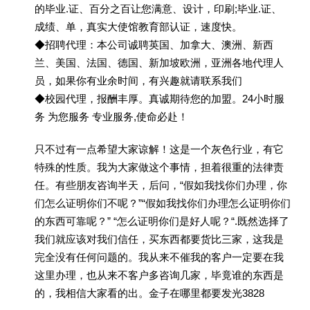
的毕业.证、百分之百让您满意、设计，印刷;毕业.证、
成绩、单，真实大使馆教育部认证，速度快。
◆招聘代理：本公司诚聘英国、加拿大、澳洲、新西
兰、美国、法国、德国、新加坡欧洲，亚洲各地代理人
员，如果你有业余时间，有兴趣就请联系我们
◆校园代理，报酬丰厚。真诚期待您的加盟。24小时服
务 为您服务 专业服务,使命必赴！
只不过有一点希望大家谅解！这是一个灰色行业，有它
特殊的性质。我为大家做这个事情，担着很重的法律责
任。有些朋友咨询半天，后问，“假如我找你们办理，你
们怎么证明你们不呢？”“假如我找你们办理怎么证明你们
的东西可靠呢？” “怎么证明你们是好人呢？“.既然选择了
我们就应该对我们信任，买东西都要货比三家，这我是
完全没有任何问题的。我从来不催我的客户一定要在我
这里办理，也从来不客户多咨询几家，毕竟谁的东西是
的，我相信大家看的出。金子在哪里都要发光3828