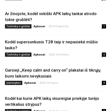
Ar žinojote, kodėl vokiški APK laikų tankai atrodo
tokie grublėti?
Apkasai
-
2019 8 lapkričio
Technika ir ginklai
1
Kodėl supersunkusis T28 taip ir nepasiekė mūšio
lauko?
Apkasai
-
2020 24 birželio
Technika ir ginklai
0
Garsieji „Keep calm and carry on“ plakatai iš tikrųjų
buvo laikomi nevykusiais
Apkasai
-
2020 24 liepos
Įvairenybės
0
Kodėl kai kurie APK laikų visureigiai priekyje turėjo
vertikalius strypus?
Apkasai
-
2020 21 vasario