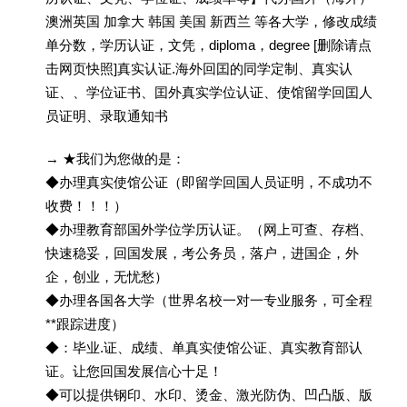
澳洲英国 加拿大 韩国 美国 新西兰 等各大学，修改成绩
单分数，学历认证，文凭，diploma，degree [删除请点
击网页快照]真实认证.海外回囯的同学定制、真实认
证、、学位证书、囯外真实学位认证、使馆留学回囯人
员证明、录取通知书
→ ★我们为您做的是：
◆办理真实使馆公证（即留学回国人员证明，不成功不
收费！！！）
◆办理教育部国外学位学历认证。（网上可查、存档、
快速稳妥，回国发展，考公务员，落户，进国企，外
企，创业，无忧愁）
◆办理各国各大学（世界名校一对一专业服务，可全程
**跟踪进度）
◆：毕业.证、成绩、单真实使馆公证、真实教育部认
证。让您回国发展信心十足！
◆可以提供钢印、水印、烫金、激光防伪、凹凸版、版