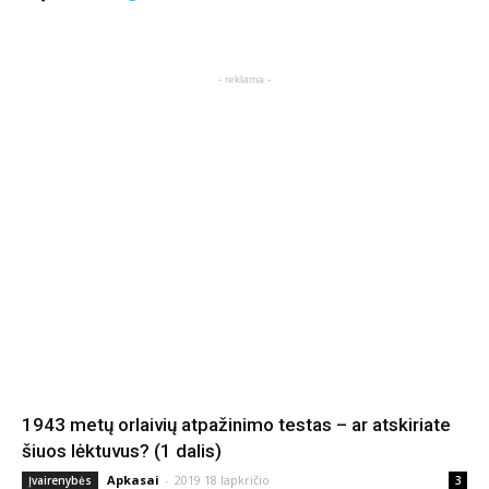
- reklama -
1943 metų orlaivių atpažinimo testas – ar atskiriate
šiuos lėktuvus? (1 dalis)
Apkasai
-
2019 18 lapkričio
Įvairenybės
3