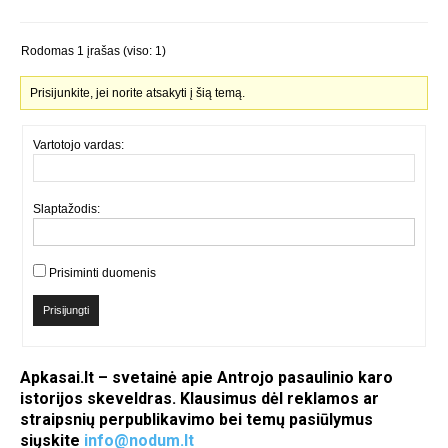
Rodomas 1 įrašas (viso: 1)
Prisijunkite, jei norite atsakyti į šią temą.
Vartotojo vardas:
Slaptažodis:
Prisiminti duomenis
Prisijungti
Apkasai.lt – svetainė apie Antrojo pasaulinio karo
istorijos skeveldras. Klausimus dėl reklamos ar
straipsnių perpublikavimo bei temų pasiūlymus
siųskite
info@nodum.lt