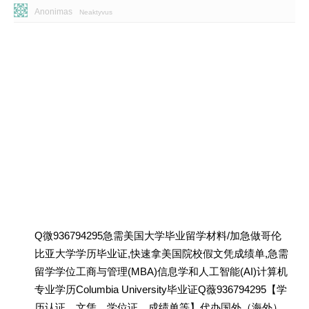
Anonimas
Neaktyvus
Q微936794295急需美国大学毕业留学材料/加急做哥伦
比亚大学学历毕业证,快速拿美国院校假文凭成绩单,急需
留学学位工商与管理(MBA)信息学和人工智能(AI)计算机
专业学历Columbia University毕业证Q薇936794295【学
历认证、文凭、学位证、成绩单等】代办国外（海外）