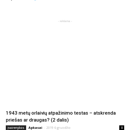
- reklama -
1943 metų orlaivių atpažinimo testas – atskrenda
priešas ar draugas? (2 dalis)
Apkasai
-
2019 6 gruodžio
Įvairenybės
0