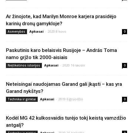
Ar žinojote, kad Marilyn Monroe karjera prasidėjo
karinių dronų gamykloje?
Apkasai
-
2020 8 kovo
Asmenybės
0
Paskutinis karo belaisvis Rusijoje – András Toma
namo grįžo tik 2000-aisiais
Apkasai
-
2020 16 sausio
Neįtikėtinos istorijos
0
Neteisingai naudojamas Garand gali įkąsti – kas yra
Garand nykštys?
Apkasai
-
2019 6 gruodžio
Technika ir ginklai
0
Kodėl MG 42 kulkosvaidis turėjo tokį keistą vamzdžio
antgalį?
Apkasai
-
2019 26 lapkričio