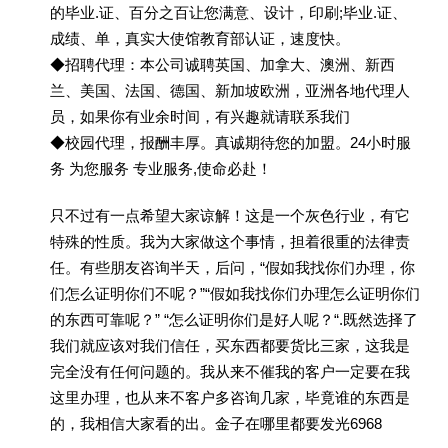
的毕业.证、百分之百让您满意、设计，印刷;毕业.证、
成绩、单，真实大使馆教育部认证，速度快。
◆招聘代理：本公司诚聘英国、加拿大、澳洲、新西
兰、美国、法国、德国、新加坡欧洲，亚洲各地代理人
员，如果你有业余时间，有兴趣就请联系我们
◆校园代理，报酬丰厚。真诚期待您的加盟。24小时服
务 为您服务 专业服务,使命必赴！
只不过有一点希望大家谅解！这是一个灰色行业，有它
特殊的性质。我为大家做这个事情，担着很重的法律责
任。有些朋友咨询半天，后问，“假如我找你们办理，你
们怎么证明你们不呢？”“假如我找你们办理怎么证明你们
的东西可靠呢？” “怎么证明你们是好人呢？“.既然选择了
我们就应该对我们信任，买东西都要货比三家，这我是
完全没有任何问题的。我从来不催我的客户一定要在我
这里办理，也从来不客户多咨询几家，毕竟谁的东西是
的，我相信大家看的出。金子在哪里都要发光6968