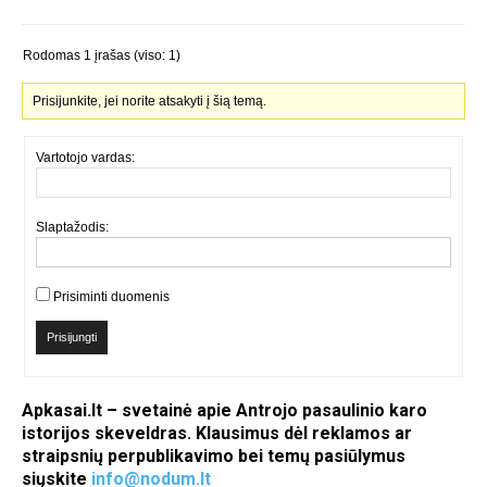
Rodomas 1 įrašas (viso: 1)
Prisijunkite, jei norite atsakyti į šią temą.
Vartotojo vardas:
Slaptažodis:
Prisiminti duomenis
Prisijungti
Apkasai.lt – svetainė apie Antrojo pasaulinio karo
istorijos skeveldras. Klausimus dėl reklamos ar
straipsnių perpublikavimo bei temų pasiūlymus
siųskite
info@nodum.lt