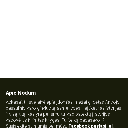
Apie Nodum
Apkasai.lt - svetainė apie įdomias, mažai girdėtas Antrojo
pasaulinio karo ginkluotę, asmenybes, neįtikėtinas istorijas
ir visą kitą, kas yra per smulku, kad patektų į istorijos
vadovėlius ir rimtas knygas. Turite ką papasakoti?
Susisiekite su mumis per mūsų
Facebook puslapį
,
el.