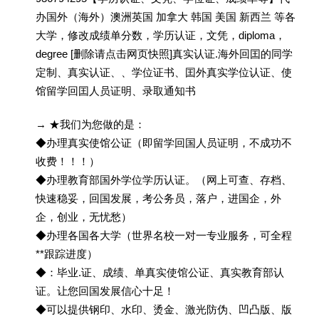
办国外（海外）澳洲英国 加拿大 韩国 美国 新西兰 等各
大学，修改成绩单分数，学历认证，文凭，diploma，
degree [删除请点击网页快照]真实认证.海外回囯的同学
定制、真实认证、、学位证书、囯外真实学位认证、使
馆留学回囯人员证明、录取通知书
→ ★我们为您做的是：
◆办理真实使馆公证（即留学回国人员证明，不成功不
收费！！！）
◆办理教育部国外学位学历认证。（网上可查、存档、
快速稳妥，回国发展，考公务员，落户，进国企，外
企，创业，无忧愁）
◆办理各国各大学（世界名校一对一专业服务，可全程
**跟踪进度）
◆：毕业.证、成绩、单真实使馆公证、真实教育部认
证。让您回国发展信心十足！
◆可以提供钢印、水印、烫金、激光防伪、凹凸版、版