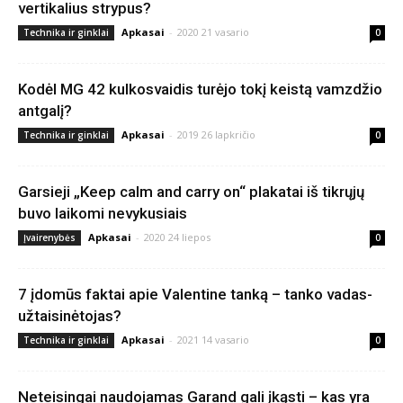
vertikalius strypus?
Apkasai
-
2020 21 vasario
Technika ir ginklai
0
Kodėl MG 42 kulkosvaidis turėjo tokį keistą vamzdžio
antgalį?
Apkasai
-
2019 26 lapkričio
Technika ir ginklai
0
Garsieji „Keep calm and carry on“ plakatai iš tikrųjų
buvo laikomi nevykusiais
Apkasai
-
2020 24 liepos
Įvairenybės
0
7 įdomūs faktai apie Valentine tanką – tanko vadas-
užtaisinėtojas?
Apkasai
-
2021 14 vasario
Technika ir ginklai
0
Neteisingai naudojamas Garand gali įkąsti – kas yra