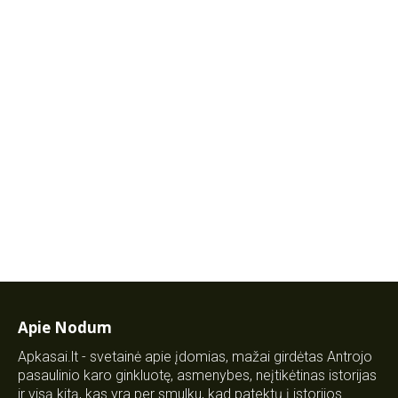
Apie Nodum
Apkasai.lt - svetainė apie įdomias, mažai girdėtas Antrojo
pasaulinio karo ginkluotę, asmenybes, neįtikėtinas istorijas
ir visą kitą, kas yra per smulku, kad patektų į istorijos