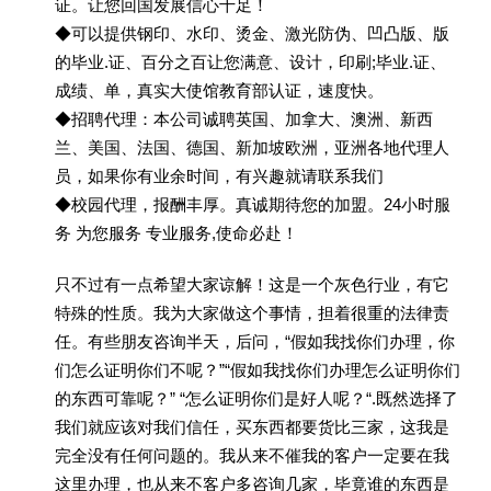
证。让您回国发展信心十足！
◆可以提供钢印、水印、烫金、激光防伪、凹凸版、版
的毕业.证、百分之百让您满意、设计，印刷;毕业.证、
成绩、单，真实大使馆教育部认证，速度快。
◆招聘代理：本公司诚聘英国、加拿大、澳洲、新西
兰、美国、法国、德国、新加坡欧洲，亚洲各地代理人
员，如果你有业余时间，有兴趣就请联系我们
◆校园代理，报酬丰厚。真诚期待您的加盟。24小时服
务 为您服务 专业服务,使命必赴！
只不过有一点希望大家谅解！这是一个灰色行业，有它
特殊的性质。我为大家做这个事情，担着很重的法律责
任。有些朋友咨询半天，后问，“假如我找你们办理，你
们怎么证明你们不呢？”“假如我找你们办理怎么证明你们
的东西可靠呢？” “怎么证明你们是好人呢？“.既然选择了
我们就应该对我们信任，买东西都要货比三家，这我是
完全没有任何问题的。我从来不催我的客户一定要在我
这里办理，也从来不客户多咨询几家，毕竟谁的东西是