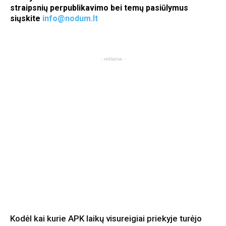
straipsnių perpublikavimo bei temų pasiūlymus
siųskite
info@nodum.lt
- reklama -
Kodėl kai kurie APK laikų visureigiai priekyje turėjo