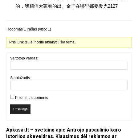
的，我相信大家看的出。金子在哪里都要发光2127
Rodomas 1 įrašas (viso: 1)
Prisijunkite, jei norite atsakyti į šią temą.
Vartotojo vardas:
Slaptažodis:
Prisiminti duomenis
Prisijungti
Apkasai.lt – svetainė apie Antrojo pasaulinio karo
istorijos skeveldras. Klausimus dėl reklamos ar