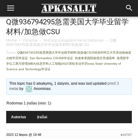
Q微936794295急需美国大学毕业留学
材料/加急做CSU
Home
›
Forumai
›
Antrasis pasaulinis karas Lietuvoje
›
Q微
936794295急需美国大学毕业留学材料/加急做CSU
Žymos:
Q微936794295急需美国大学毕业留学材料/加急做CSUSB加州州立大学圣伯纳迪诺
分校学历毕业证
,
San Bernardino CSUSB毕业证
,
快速拿美国院校假文凭成绩单
,
急需留学
学位工商与管理(MBA)信息学和人工智能(AI)计算机专业学历Iowa State University of
Science and Technology毕业证
This topic has 0 atsakymų, 1 dalyvis, and was last updated
prieš 3
metai
by
Anonimas
.
Rodomas 1 įrašas (viso: 1)
Autorius
Įrašai
2023 12 liepos @ 19:48
#10797