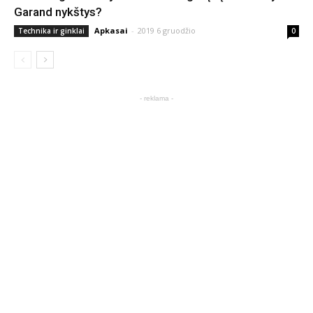
Garand nykštys?
Apkasai
-
2019 6 gruodžio
Technika ir ginklai
0
- reklama -