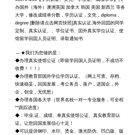
办国外（海外）澳洲英国 加拿大 韩国 美国 新西兰 等各
大学，修改成绩单分数，学历认证，文凭，diploma，
degree [删除请点击网页快照]真实认证.海外回囯的同学
定制、真实认证、、学位证书、囯外真实学位认证、使
馆留学回囯人员证明、录取通知书
→ ★我们为您做的是：
◆办理真实使馆公证（即留学回国人员证明，不成功不
收费！！！）
◆办理教育部国外学位学历认证。（网上可查、存档、
快速稳妥，回国发展，考公务员，落户，进国企，外
企，创业，无忧愁）
◆办理各国各大学（世界名校一对一专业服务，可全程
**跟踪进度）
◆：毕业.证、成绩、单真实使馆公证、真实教育部认
证。让您回国发展信心十足！
◆可以提供钢印、水印、烫金、激光防伪、凹凸版、版