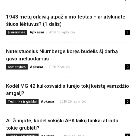
1943 metų orlaivių atpažinimo testas – ar atskiriate
šiuos lėktuvus? (1 dalis)
Apkasai
-
2019 18 lapkričio
Įvairenybės
3
Nuteistuosius Niurnberge koręs budelis šį darbą
gavo meluodamas
Apkasai
-
2020 9 sausio
Asmenybės
0
Kodėl MG 42 kulkosvaidis turėjo tokį keistą vamzdžio
antgalį?
Apkasai
-
2019 26 lapkričio
Technika ir ginklai
0
Ar žinojote, kodėl vokiški APK laikų tankai atrodo
tokie grublėti?
Apkasai
-
2019 8 lapkričio