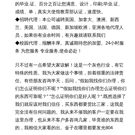
的毕业.证、百分之百让您满意、设计，印刷;毕业.证、
成绩、单，真实大使馆教育部认证，速度快。
◆招聘代理：本公司诚聘英国、加拿大、澳洲、新西
兰、美国、法国、德国、新加坡欧洲，亚洲各地代理人
员，如果你有业余时间，有兴趣就请联系我们
◆校园代理，报酬丰厚。真诚期待您的加盟。24小时服
务 为您服务 专业服务,使命必赴！
只不过有一点希望大家谅解！这是一个灰色行业，有它
特殊的性质。我为大家做这个事情，担着很重的法律责
任。有些朋友咨询半天，后问，“假如我找你们办理，你
们怎么证明你们不呢？”“假如我找你们办理怎么证明你们
的东西可靠呢？” “怎么证明你们是好人呢？“.既然选择了
我们就应该对我们信任，买东西都要货比三家，这我是
完全没有任何问题的。我从来不催我的客户一定要在我
这里办理，也从来不客户多咨询几家，毕竟谁的东西是
的，我相信大家看的出。金子在哪里都要发光804