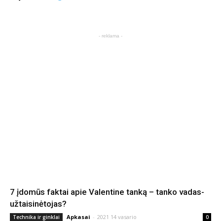
- reklama -
7 įdomūs faktai apie Valentine tanką – tanko vadas-
užtaisinėtojas?
Apkasai
-
2021 14 vasario
Technika ir ginklai
0