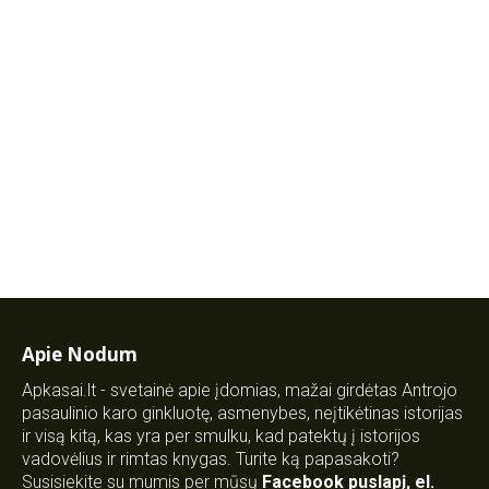
Apie Nodum
Apkasai.lt - svetainė apie įdomias, mažai girdėtas Antrojo
pasaulinio karo ginkluotę, asmenybes, neįtikėtinas istorijas
ir visą kitą, kas yra per smulku, kad patektų į istorijos
vadovėlius ir rimtas knygas. Turite ką papasakoti?
Susisiekite su mumis per mūsų
Facebook puslapį
,
el.