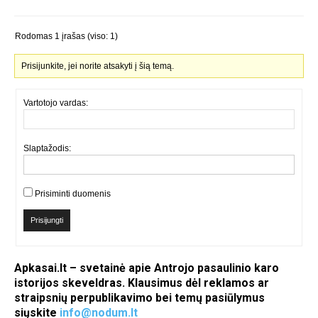
Rodomas 1 įrašas (viso: 1)
Prisijunkite, jei norite atsakyti į šią temą.
Vartotojo vardas:
Slaptažodis:
Prisiminti duomenis
Prisijungti
Apkasai.lt – svetainė apie Antrojo pasaulinio karo
istorijos skeveldras. Klausimus dėl reklamos ar
straipsnių perpublikavimo bei temų pasiūlymus
siųskite
info@nodum.lt