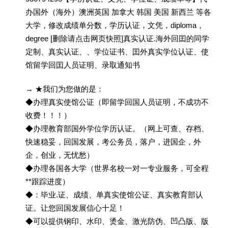
办国外（海外）澳洲英国 加拿大 韩国 美国 新西兰 等各
大学，修改成绩单分数，学历认证，文凭，diploma，
degree [删除请点击网页快照]真实认证.海外回囯的同学
定制、真实认证、、学位证书、囯外真实学位认证、使
馆留学回囯人员证明、录取通知书
→ ★我们为您做的是：
◆办理真实使馆公证（即留学回国人员证明，不成功不
收费！！！）
◆办理教育部国外学位学历认证。（网上可查、存档、
快速稳妥，回国发展，考公务员，落户，进国企，外
企，创业，无忧愁）
◆办理各国各大学（世界名校一对一专业服务，可全程
**跟踪进度）
◆：毕业.证、成绩、单真实使馆公证、真实教育部认
证。让您回国发展信心十足！
◆可以提供钢印、水印、烫金、激光防伪、凹凸版、版