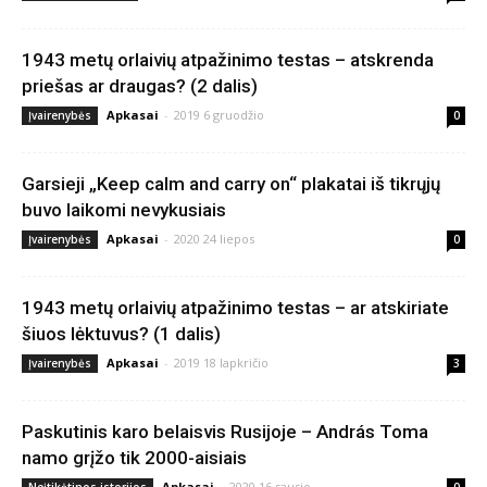
1943 metų orlaivių atpažinimo testas – atskrenda
priešas ar draugas? (2 dalis)
Apkasai
-
2019 6 gruodžio
Įvairenybės
0
Garsieji „Keep calm and carry on“ plakatai iš tikrųjų
buvo laikomi nevykusiais
Apkasai
-
2020 24 liepos
Įvairenybės
0
1943 metų orlaivių atpažinimo testas – ar atskiriate
šiuos lėktuvus? (1 dalis)
Apkasai
-
2019 18 lapkričio
Įvairenybės
3
Paskutinis karo belaisvis Rusijoje – András Toma
namo grįžo tik 2000-aisiais
Apkasai
-
2020 16 sausio