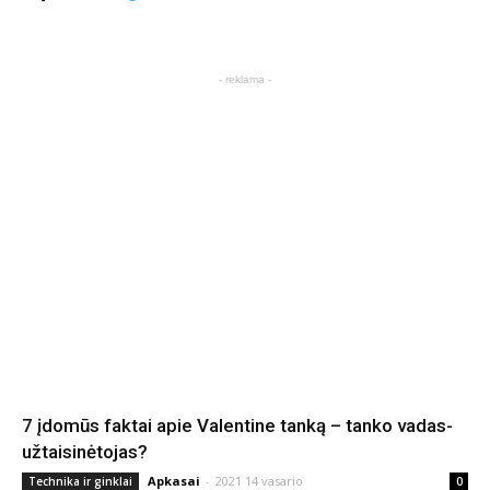
- reklama -
7 įdomūs faktai apie Valentine tanką – tanko vadas-
užtaisinėtojas?
Apkasai
-
2021 14 vasario
Technika ir ginklai
0