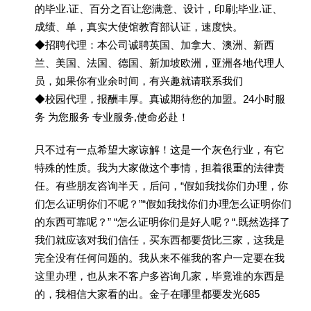
的毕业.证、百分之百让您满意、设计，印刷;毕业.证、
成绩、单，真实大使馆教育部认证，速度快。
◆招聘代理：本公司诚聘英国、加拿大、澳洲、新西
兰、美国、法国、德国、新加坡欧洲，亚洲各地代理人
员，如果你有业余时间，有兴趣就请联系我们
◆校园代理，报酬丰厚。真诚期待您的加盟。24小时服
务 为您服务 专业服务,使命必赴！
只不过有一点希望大家谅解！这是一个灰色行业，有它
特殊的性质。我为大家做这个事情，担着很重的法律责
任。有些朋友咨询半天，后问，“假如我找你们办理，你
们怎么证明你们不呢？”“假如我找你们办理怎么证明你们
的东西可靠呢？” “怎么证明你们是好人呢？“.既然选择了
我们就应该对我们信任，买东西都要货比三家，这我是
完全没有任何问题的。我从来不催我的客户一定要在我
这里办理，也从来不客户多咨询几家，毕竟谁的东西是
的，我相信大家看的出。金子在哪里都要发光685