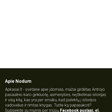
Apie Nodum
Apkasai.lt - svetainė apie įdomias, mažai girdėtas Antrojo
pasaulinio karo ginkluotę, asmenybes, neįtikėtinas istorijas
ir visą kitą, kas yra per smulku, kad patektų į istorijos
vadovėlius ir rimtas knygas. Turite ką papasakoti?
Susisiekite su mumis per mūsų
Facebook puslapį
,
el.