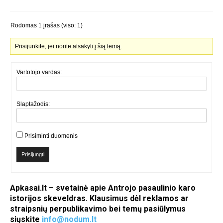
Rodomas 1 įrašas (viso: 1)
Prisijunkite, jei norite atsakyti į šią temą.
Vartotojo vardas:
Slaptažodis:
Prisiminti duomenis
Prisijungti
Apkasai.lt – svetainė apie Antrojo pasaulinio karo
istorijos skeveldras. Klausimus dėl reklamos ar
straipsnių perpublikavimo bei temų pasiūlymus
siųskite
info@nodum.lt