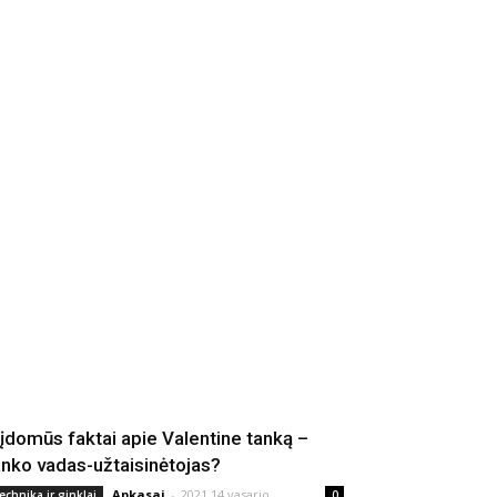
 įdomūs faktai apie Valentine tanką –
anko vadas-užtaisinėtojas?
Apkasai
-
2021 14 vasario
echnika ir ginklai
0