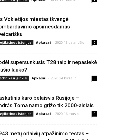
is Vokietijos miestas išvengė
ombardavimo apsimesdamas
veicarišku
Apkasai
-
2020 13 balandžio
eįtikėtinos istorijos
0
odėl supersunkusis T28 taip ir nepasiekė
ūšio lauko?
Apkasai
-
2020 24 birželio
echnika ir ginklai
0
askutinis karo belaisvis Rusijoje –
ndrás Toma namo grįžo tik 2000-aisiais
Apkasai
-
2020 16 sausio
eįtikėtinos istorijos
0
943 metų orlaivių atpažinimo testas –