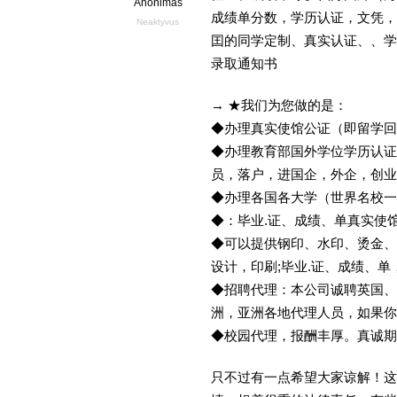
Anonimas
成绩单分数，学历认证，文凭，dip
Neaktyvus
囯的同学定制、真实认证、、学
录取通知书
→ ★我们为您做的是：
◆办理真实使馆公证（即留学
◆办理教育部国外学位学历认证
员，落户，进国企，外企，创
◆办理各国各大学（世界名校
◆：毕业.证、成绩、单真实使
◆可以提供钢印、水印、烫金、
设计，印刷;毕业.证、成绩、
◆招聘代理：本公司诚聘英国、
洲，亚洲各地代理人员，如果你
◆校园代理，报酬丰厚。真诚期待
只不过有一点希望大家谅解！这