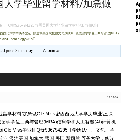
需美国大学毕业留学材料/加急做
A
p
Apkasai.lt
K
p
je
›
Q微936794295急需美国大学毕业留学材料/加急做Ole
s
ss密西西比大学学历毕业证
,
快速拿美国院校假文凭成绩单
,
急需留学学位工商与管理(MBA)
e and Technology毕业证
ated
prieš 3 metai
by
Anonimas
.
#10499
毕业留学材料/加急做Ole Miss密西西比大学学历毕业证,快
留学学位工商与管理(MBA)信息学和人工智能(AI)计算机
issippi Ole Miss毕业证Q薇936794295【学历认证、文凭、学
）澳洲英国 加拿大 韩国 美国 新西兰 等各大学，修改