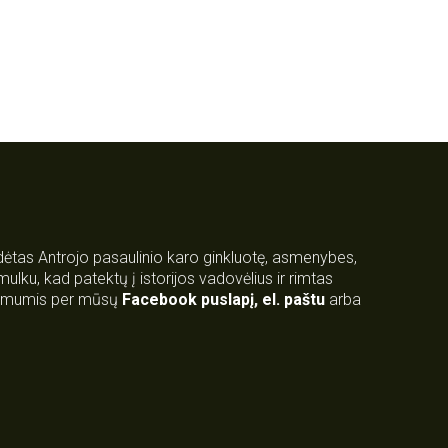
rdėtas Antrojo pasaulinio karo ginkluotę, asmenybes,
 smulku, kad patektų į istorijos vadovėlius ir rimtas
su mumis per mūsų
Facebook puslapį
,
el. paštu
arba