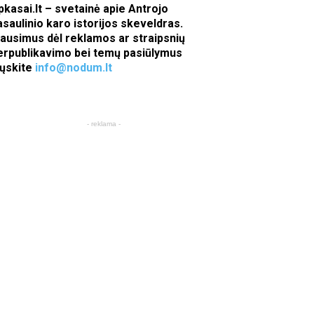
pkasai.lt – svetainė apie Antrojo
asaulinio karo istorijos skeveldras.
lausimus dėl reklamos ar straipsnių
erpublikavimo bei temų pasiūlymus
iųskite
info@nodum.lt
- reklama -