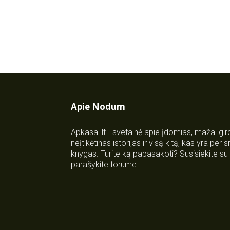
Apie Nodum
Apkasai.lt - svetainė apie įdomias, mažai gi
neįtikėtinas istorijas ir visą kitą, kas yra per
knygas. Turite ką papasakoti? Susisiekite 
parašykite forume.