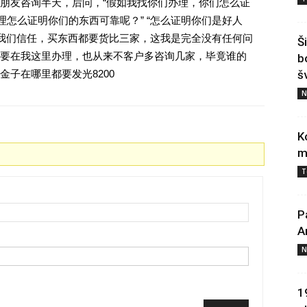
朋友咨询半天，后问，“假如我找你们办理，你们怎么证
理怎么证明你们的东西可靠呢？” “怎么证明你们是好人
对我们信任，买东西都要货比三家，这我是完全没有任何问
Š
要在我这里办理，也从来不客户多咨询几家，毕竟谁的
b
子在哪里都要发光8200
š
N
K
m
T
P
A
N
1