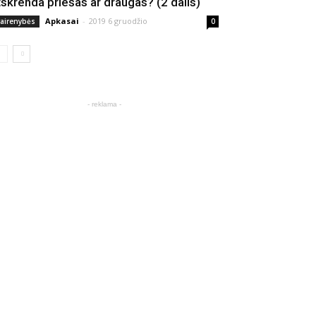
tskrenda priešas ar draugas? (2 dalis)
Apkasai
-
2019 6 gruodžio
vairenybės
0
- reklama -