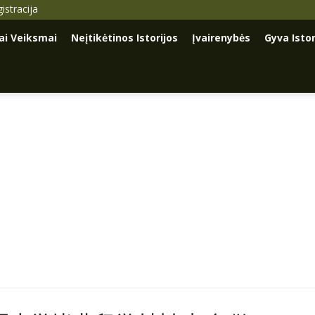
istracija
iai Veiksmai
Neįtikėtinos Istorijos
Įvairenybės
Gyva Istor