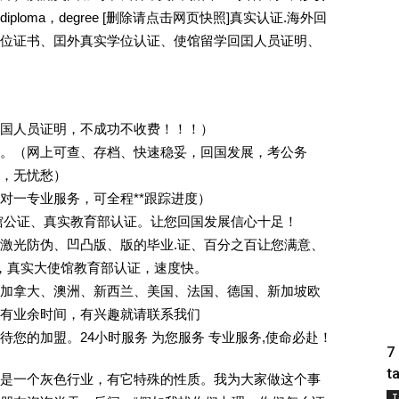
loma，degree [删除请点击网页快照]真实认证.海外回
位证书、囯外真实学位认证、使馆留学回囯人员证明、
回国人员证明，不成功不收费！！！）
。（网上可查、存档、快速稳妥，回国发展，考公务
业，无忧愁）
一对一专业服务，可全程**跟踪进度）
馆公证、真实教育部认证。让您回国发展信心十足！
激光防伪、凹凸版、版的毕业.证、百分之百让您满意、
单，真实大使馆教育部认证，速度快。
加拿大、澳洲、新西兰、美国、法国、德国、新加坡欧
有业余时间，有兴趣就请联系我们
您的加盟。24小时服务 为您服务 专业服务,使命必赴！
7
t
是一个灰色行业，有它特殊的性质。我为大家做这个事
T