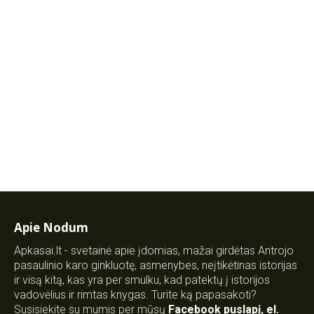
Apie Nodum
Apkasai.lt - svetainė apie įdomias, mažai girdėtas Antrojo
pasaulinio karo ginkluotę, asmenybes, neįtikėtinas istorijas
ir visą kitą, kas yra per smulku, kad patektų į istorijos
vadovėlius ir rimtas knygas. Turite ką papasakoti?
Susisiekite su mumis per mūsų
Facebook puslapį
,
el.