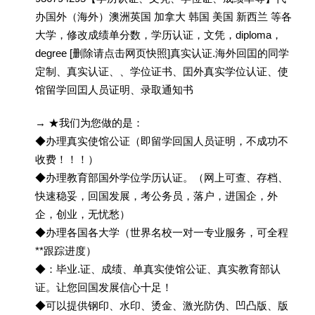
办国外（海外）澳洲英国 加拿大 韩国 美国 新西兰 等各
大学，修改成绩单分数，学历认证，文凭，diploma，
degree [删除请点击网页快照]真实认证.海外回囯的同学
定制、真实认证、、学位证书、囯外真实学位认证、使
馆留学回囯人员证明、录取通知书
→ ★我们为您做的是：
◆办理真实使馆公证（即留学回国人员证明，不成功不
收费！！！）
◆办理教育部国外学位学历认证。（网上可查、存档、
快速稳妥，回国发展，考公务员，落户，进国企，外
企，创业，无忧愁）
◆办理各国各大学（世界名校一对一专业服务，可全程
**跟踪进度）
◆：毕业.证、成绩、单真实使馆公证、真实教育部认
证。让您回国发展信心十足！
◆可以提供钢印、水印、烫金、激光防伪、凹凸版、版