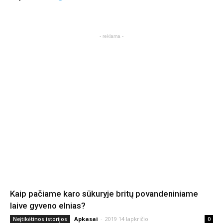
- reklama -
Kaip pačiame karo sūkuryje britų povandeniniame
laive gyveno elnias?
Apkasai
-
2019 14 lapkričio
Neįtikėtinos istorijos
0