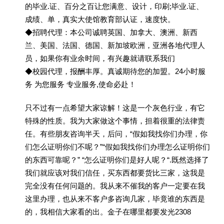
的毕业.证、百分之百让您满意、设计，印刷;毕业.证、
成绩、单，真实大使馆教育部认证，速度快。
◆招聘代理：本公司诚聘英国、加拿大、澳洲、新西
兰、美国、法国、德国、新加坡欧洲，亚洲各地代理人
员，如果你有业余时间，有兴趣就请联系我们
◆校园代理，报酬丰厚。真诚期待您的加盟。24小时服
务 为您服务 专业服务,使命必赴！
只不过有一点希望大家谅解！这是一个灰色行业，有它
特殊的性质。我为大家做这个事情，担着很重的法律责
任。有些朋友咨询半天，后问，“假如我找你们办理，你
们怎么证明你们不呢？”“假如我找你们办理怎么证明你们
的东西可靠呢？” “怎么证明你们是好人呢？“.既然选择了
我们就应该对我们信任，买东西都要货比三家，这我是
完全没有任何问题的。我从来不催我的客户一定要在我
这里办理，也从来不客户多咨询几家，毕竟谁的东西是
的，我相信大家看的出。金子在哪里都要发光2308