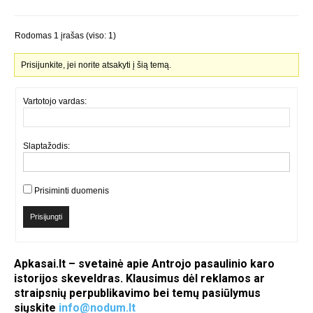
Rodomas 1 įrašas (viso: 1)
Prisijunkite, jei norite atsakyti į šią temą.
Vartotojo vardas:
Slaptažodis:
Prisiminti duomenis
Prisijungti
Apkasai.lt – svetainė apie Antrojo pasaulinio karo
istorijos skeveldras. Klausimus dėl reklamos ar
straipsnių perpublikavimo bei temų pasiūlymus
siųskite
info@nodum.lt