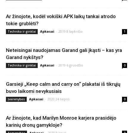
Ar žinojote, kodėl vokiški APK laikų tankai atrodo
tokie grublėti?
Apkasai
-
2019 8 lapkričio
Technika ir ginklai
1
Neteisingai naudojamas Garand gali įkąsti – kas yra
Garand nykštys?
Apkasai
-
2019 6 gruodžio
Technika ir ginklai
0
Garsieji „Keep calm and carry on“ plakatai iš tikrųjų
buvo laikomi nevykusiais
Apkasai
-
2020 24 liepos
Įvairenybės
0
Ar žinojote, kad Marilyn Monroe karjera prasidėjo
karinių dronų gamykloje?
Apkasai
-
2020 8 kovo