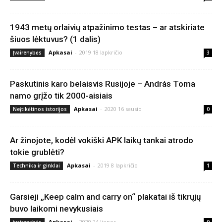
1943 metų orlaivių atpažinimo testas – ar atskiriate
šiuos lėktuvus? (1 dalis)
Apkasai
-
2019 18 lapkričio
Įvairenybės
3
Paskutinis karo belaisvis Rusijoje – András Toma
namo grįžo tik 2000-aisiais
Apkasai
-
2020 16 sausio
Neįtikėtinos istorijos
0
Ar žinojote, kodėl vokiški APK laikų tankai atrodo
tokie grublėti?
Apkasai
-
2019 8 lapkričio
Technika ir ginklai
1
Garsieji „Keep calm and carry on“ plakatai iš tikrųjų
buvo laikomi nevykusiais
Apkasai
-
2020 24 liepos