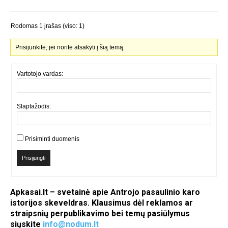
Rodomas 1 įrašas (viso: 1)
Prisijunkite, jei norite atsakyti į šią temą.
Vartotojo vardas:
Slaptažodis:
Prisiminti duomenis
Prisijungti
Apkasai.lt – svetainė apie Antrojo pasaulinio karo
istorijos skeveldras. Klausimus dėl reklamos ar
straipsnių perpublikavimo bei temų pasiūlymus
siųskite
info@nodum.lt