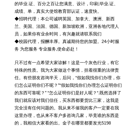
的毕业.证、百分之百让您满意、设计，印刷;毕业.证、
成绩、单，真实大使馆教育部认证，速度快。
◆招聘代理：本公司诚聘英国、加拿大、澳洲、新西
兰、美国、法国、德国、新加坡欧洲，亚洲各地代理人
员，如果你有业余时间，有兴趣就请联系我们
◆校园代理，报酬丰厚。真诚期待您的加盟。24小时服
务 为您服务 专业服务,使命必赴！
只不过有一点希望大家谅解！这是一个灰色行业，有它
特殊的性质。我为大家做这个事情，担着很重的法律责
任。有些朋友咨询半天，后问，“假如我找你们办理，你
们怎么证明你们不呢？”“假如我找你们办理怎么证明你们
的东西可靠呢？” “怎么证明你们是好人呢？“.既然选择了
我们就应该对我们信任，买东西都要货比三家，这我是
完全没有任何问题的。我从来不催我的客户一定要在我
这里办理，也从来不客户多咨询几家，毕竟谁的东西是
的，我相信大家看的出。金子在哪里都要发光5198