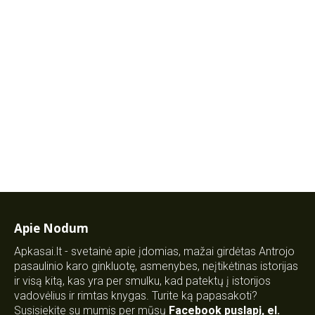
Apie Nodum
Apkasai.lt - svetainė apie įdomias, mažai girdėtas Antrojo
pasaulinio karo ginkluotę, asmenybes, neįtikėtinas istorijas
ir visą kitą, kas yra per smulku, kad patektų į istorijos
vadovėlius ir rimtas knygas. Turite ką papasakoti?
Susisiekite su mumis per mūsų
Facebook puslapį
,
el.