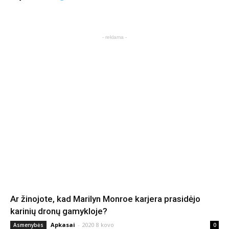
- reklama -
Ar žinojote, kad Marilyn Monroe karjera prasidėjo
karinių dronų gamykloje?
Apkasai
-
2020 8 kovo
Asmenybės
0