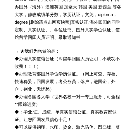
办国外（海外）澳洲英国 加拿大 韩国 美国 新西兰 等各
大学，修改成绩单分数，学历认证，文凭，diploma，
degree [删除请点击网页快照]真实认证.海外回囯的同学
定制、真实认证、、学位证书、囯外真实学位认证、使
馆留学回囯人员证明、录取通知书
→ ★我们为您做的是：
◆办理真实使馆公证（即留学回国人员证明，不成功不
收费！！！）
◆办理教育部国外学位学历认证。（网上可查、存档、
快速稳妥，回国发展，考公务员，落户，进国企，外
企，创业，无忧愁）
◆办理各国各大学（世界名校一对一专业服务，可全程
**跟踪进度）
◆：毕业.证、成绩、单真实使馆公证、真实教育部认
证。让您回国发展信心十足！
◆可以提供钢印、水印、烫金、激光防伪、凹凸版、版