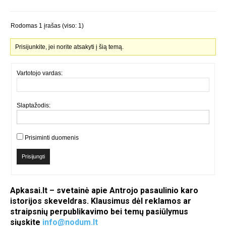
Rodomas 1 įrašas (viso: 1)
Prisijunkite, jei norite atsakyti į šią temą.
Vartotojo vardas:
Slaptažodis:
Prisiminti duomenis
Prisijungti
Apkasai.lt – svetainė apie Antrojo pasaulinio karo
istorijos skeveldras. Klausimus dėl reklamos ar
straipsnių perpublikavimo bei temų pasiūlymus
siųskite
info@nodum.lt