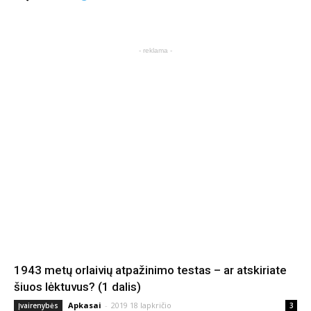
- reklama -
1943 metų orlaivių atpažinimo testas – ar atskiriate
šiuos lėktuvus? (1 dalis)
Apkasai
-
2019 18 lapkričio
Įvairenybės
3