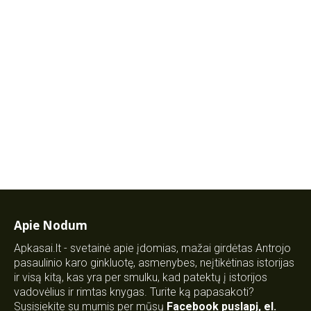
Apie Nodum
Apkasai.lt - svetainė apie įdomias, mažai girdėtas Antrojo
pasaulinio karo ginkluotę, asmenybes, neįtikėtinas istorijas
ir visą kitą, kas yra per smulku, kad patektų į istorijos
vadovėlius ir rimtas knygas. Turite ką papasakoti?
Susisiekite su mumis per mūsų
Facebook puslapį
,
el.