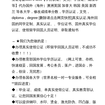
等】代办国外（海外）澳洲英国 加拿大 韩国 美国 新西
兰 等各大学，修改成绩单分数，学历认证，文凭，
diploma，degree [删除请点击网页快照]真实认证.海外回
囯的同学定制、真实认证、、学位证书、囯外真实学位
认证、使馆留学回囯人员证明、录取通知书
→ ★我们为您做的是：
◆办理真实使馆公证（即留学回国人员证明，不成功不
收费！！！）
◆办理教育部国外学位学历认证。（网上可查、存档、
快速稳妥，回国发展，考公务员，落户，进国企，外
企，创业，无忧愁）
◆办理各国各大学（世界名校一对一专业服务，可全程
**跟踪进度）
◆：毕业.证、成绩、单真实使馆公证、真实教育部认
证。让您回国发展信心十足！
◆可以提供钢印、水印、烫金、激光防伪、凹凸版、版