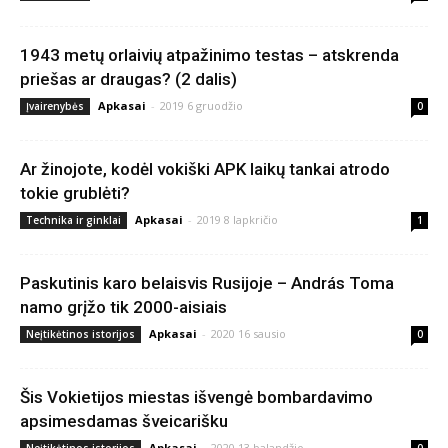
1943 metų orlaivių atpažinimo testas – atskrenda
priešas ar draugas? (2 dalis)
Apkasai
-
2019 6 gruodžio
Įvairenybės
0
Ar žinojote, kodėl vokiški APK laikų tankai atrodo
tokie grublėti?
Apkasai
-
2019 8 lapkričio
Technika ir ginklai
1
Paskutinis karo belaisvis Rusijoje – András Toma
namo grįžo tik 2000-aisiais
Apkasai
-
2020 16 sausio
Neįtikėtinos istorijos
0
Šis Vokietijos miestas išvengė bombardavimo
apsimesdamas šveicarišku
Apkasai
-
2020 13 balandžio