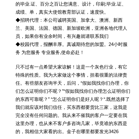
的毕业.证、百分之百让您满意、设计，印刷;毕业.证、
成绩、单，真实大使馆教育部认证，速度快。
◆招聘代理：本公司诚聘英国、加拿大、澳洲、新西
兰、美国、法国、德国、新加坡欧洲，亚洲各地代理人
员，如果你有业余时间，有兴趣就请联系我们
◆校园代理，报酬丰厚。真诚期待您的加盟。24小时服
务 为您服务 专业服务,使命必赴！
只不过有一点希望大家谅解！这是一个灰色行业，有它
特殊的性质。我为大家做这个事情，担着很重的法律责
任。有些朋友咨询半天，后问，“假如我找你们办理，你
们怎么证明你们不呢？”“假如我找你们办理怎么证明你们
的东西可靠呢？” “怎么证明你们是好人呢？“.既然选择了
我们就应该对我们信任，买东西都要货比三家，这我是
完全没有任何问题的。我从来不催我的客户一定要在我
这里办理，也从来不客户多咨询几家，毕竟谁的东西是
的，我相信大家看的出。金子在哪里都要发光3426