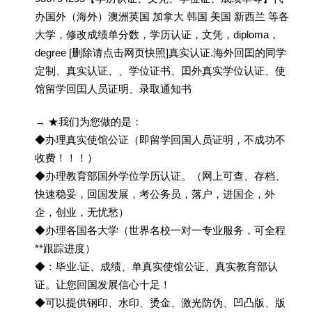
办国外（海外）澳洲英国 加拿大 韩国 美国 新西兰 等各
大学，修改成绩单分数，学历认证，文凭，diploma，
degree [删除请点击网页快照]真实认证.海外回囯的同学
定制、真实认证、、学位证书、囯外真实学位认证、使
馆留学回囯人员证明、录取通知书
→ ★我们为您做的是：
◆办理真实使馆公证（即留学回国人员证明，不成功不
收费！！！）
◆办理教育部国外学位学历认证。（网上可查、存档、
快速稳妥，回国发展，考公务员，落户，进国企，外
企，创业，无忧愁）
◆办理各国各大学（世界名校一对一专业服务，可全程
**跟踪进度）
◆：毕业.证、成绩、单真实使馆公证、真实教育部认
证。让您回国发展信心十足！
◆可以提供钢印、水印、烫金、激光防伪、凹凸版、版