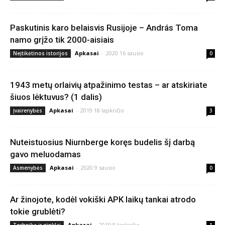
Paskutinis karo belaisvis Rusijoje – András Toma
namo grįžo tik 2000-aisiais
Apkasai
-
2020 16 sausio
Neįtikėtinos istorijos
0
1943 metų orlaivių atpažinimo testas – ar atskiriate
šiuos lėktuvus? (1 dalis)
Apkasai
-
2019 18 lapkričio
Įvairenybės
3
Nuteistuosius Niurnberge koręs budelis šį darbą
gavo meluodamas
Apkasai
-
2020 9 sausio
Asmenybės
0
Ar žinojote, kodėl vokiški APK laikų tankai atrodo
tokie grublėti?
Apkasai
-
2019 8 lapkričio