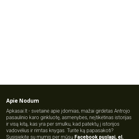
Apie Nodum
Apkasai.lt - svetainė apie įdomias, mažai girdėtas Antrojo
pasaulinio karo ginkluotę, asmenybes, neįtikėtinas istorijas
ir visą kitą, kas yra per smulku, kad patektų į istorijos
vadovėlius ir rimtas knygas. Turite ką papasakoti?
Susisiekite su mumis per mūsų
Facebook puslapį
,
el.