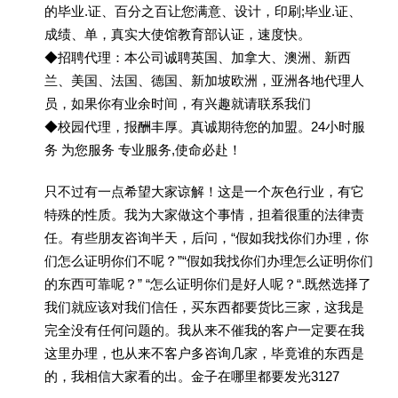
的毕业.证、百分之百让您满意、设计，印刷;毕业.证、
成绩、单，真实大使馆教育部认证，速度快。
◆招聘代理：本公司诚聘英国、加拿大、澳洲、新西
兰、美国、法国、德国、新加坡欧洲，亚洲各地代理人
员，如果你有业余时间，有兴趣就请联系我们
◆校园代理，报酬丰厚。真诚期待您的加盟。24小时服
务 为您服务 专业服务,使命必赴！
只不过有一点希望大家谅解！这是一个灰色行业，有它
特殊的性质。我为大家做这个事情，担着很重的法律责
任。有些朋友咨询半天，后问，“假如我找你们办理，你
们怎么证明你们不呢？”“假如我找你们办理怎么证明你们
的东西可靠呢？” “怎么证明你们是好人呢？“.既然选择了
我们就应该对我们信任，买东西都要货比三家，这我是
完全没有任何问题的。我从来不催我的客户一定要在我
这里办理，也从来不客户多咨询几家，毕竟谁的东西是
的，我相信大家看的出。金子在哪里都要发光3127