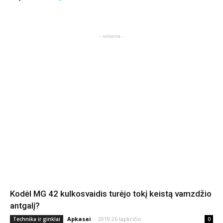
- reklama -
Kodėl MG 42 kulkosvaidis turėjo tokį keistą vamzdžio
antgalį?
Apkasai
-
2019 26 lapkričio
Technika ir ginklai
0