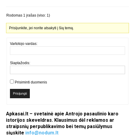
Rodomas 1 įrašas (viso: 1)
Prisijunkite, jei norite atsakyti į šią temą.
Vartotojo vardas:
Slaptažodis:
Prisiminti duomenis
Prisijungti
Apkasai.lt – svetainė apie Antrojo pasaulinio karo
istorijos skeveldras. Klausimus dėl reklamos ar
straipsnių perpublikavimo bei temų pasiūlymus
siųskite
info@nodum.lt