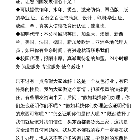
证。让您回国发展信心十足！
◆可以提供钢印、水印、烫金、激光防伪、凹凸版、版
的毕业.证、百分之百让您满意、设计，印刷;毕业.证、
成绩、单，真实大使馆教育部认证，速度快。
◆招聘代理：本公司诚聘英国、加拿大、澳洲、新西
兰、美国、法国、德国、新加坡欧洲，亚洲各地代理人
员，如果你有业余时间，有兴趣就请联系我们
◆校园代理，报酬丰厚。真诚期待您的加盟。24小时服
务 为您服务 专业服务,使命必赴！
只不过有一点希望大家谅解！这是一个灰色行业，有它
特殊的性质。我为大家做这个事情，担着很重的法律责
任。有些朋友咨询半天，后问，“假如我找你们办理，你
们怎么证明你们不呢？”“假如我找你们办理怎么证明你们
的东西可靠呢？” “怎么证明你们是好人呢？“.既然选择了
我们就应该对我们信任，买东西都要货比三家，这我是
完全没有任何问题的。我从来不催我的客户一定要在我
这里办理，也从来不客户多咨询几家，毕竟谁的东西是