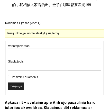
的，我相信大家看的出。金子在哪里都要发光199
Rodomas 1 įrašas (viso: 1)
Prisijunkite, jei norite atsakyti į šią temą.
Vartotojo vardas:
Slaptažodis:
Prisiminti duomenis
Prisijungti
Apkasai.lt – svetainė apie Antrojo pasaulinio karo
istorijos skeveldras. Klausimus dėl reklamos ar