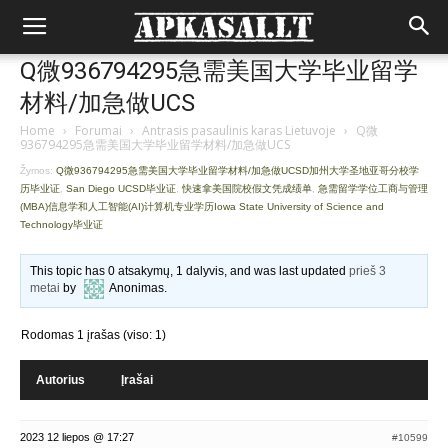
Q微936794295急需美国大学毕业留学
材料/加急做UCS
Home
›
Forumai
›
Antrasis pasaulinis karas Lietuvoje
›
Q微
936794295急需美国大学毕业留学材料/加急做UCS
Žymos:
Q微936794295急需美国大学毕业留学材料/加急做UCSD加州大学圣地亚哥分校学
历毕业证
,
San Diego UCSD毕业证
,
快速拿美国院校假文凭成绩单
,
急需留学学位工商与管理
(MBA)信息学和人工智能(AI)计算机专业学历Iowa State University of Science and
Technology毕业证
This topic has 0 atsakymų, 1 dalyvis, and was last updated
prieš 3
metai
by
Anonimas
.
Rodomas 1 įrašas (viso: 1)
Autorius
Įrašai
2023 12 liepos @ 17:27
#10599