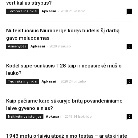
vertikalius strypus?
Apkasai
-
2020 21 vasario
Technika ir ginklai
0
Nuteistuosius Niurnberge koręs budelis šį darbą
gavo meluodamas
Apkasai
-
2020 9 sausio
Asmenybės
0
Kodėl supersunkusis T28 taip ir nepasiekė mūšio
lauko?
Apkasai
-
2020 24 birželio
Technika ir ginklai
0
Kaip pačiame karo sūkuryje britų povandeniniame
laive gyveno elnias?
Apkasai
-
2019 14 lapkričio
Neįtikėtinos istorijos
0
1943 metų orlaivių atpažinimo testas – ar atskiriate