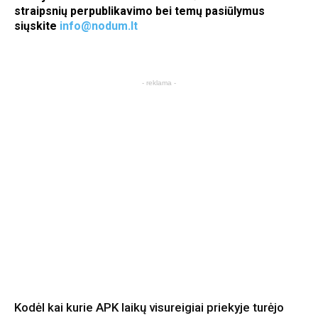
straipsnių perpublikavimo bei temų pasiūlymus
siųskite
info@nodum.lt
- reklama -
Kodėl kai kurie APK laikų visureigiai priekyje turėjo