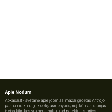
Apie Nodum
Apkasai.lt - svetainė apie įdomias, mažai girdėtas Antrojo
pasaulinio karo ginkluotę, asmenybes, neįtikėtinas istorijas
ir visą kitą, kas yra per smulku, kad patektų į istorijos