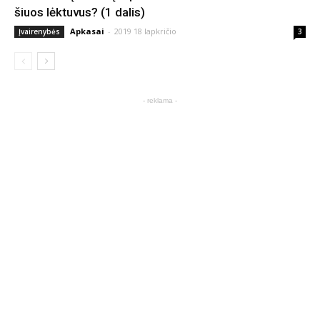
šiuos lėktuvus? (1 dalis)
Apkasai
-
2019 18 lapkričio
Įvairenybės
3
- reklama -