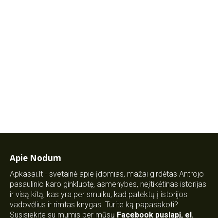
Apie Nodum
Apkasai.lt - svetainė apie įdomias, mažai girdėtas Antrojo
pasaulinio karo ginkluotę, asmenybes, neįtikėtinas istorijas
ir visą kitą, kas yra per smulku, kad patektų į istorijos
vadovėlius ir rimtas knygas. Turite ką papasakoti?
Susisiekite su mumis per mūsų
Facebook puslapį
,
el.