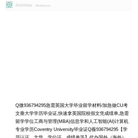
Anonimas
Neaktyvus
Q微936794295急需英国大学毕业留学材料/加急做CU考
文垂大学学历毕业证,快速拿英国院校假文凭成绩单,急需
留学学位工商与管理(MBA)信息学和人工智能(AI)计算机
专业学历Coventry University毕业证Q薇936794295【学
历认证、文凭、学位证、成绩单等】代办国外（海外）