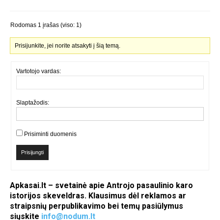
Rodomas 1 įrašas (viso: 1)
Prisijunkite, jei norite atsakyti į šią temą.
Vartotojo vardas:
Slaptažodis:
Prisiminti duomenis
Prisijungti
Apkasai.lt – svetainė apie Antrojo pasaulinio karo
istorijos skeveldras. Klausimus dėl reklamos ar
straipsnių perpublikavimo bei temų pasiūlymus
siųskite
info@nodum.lt