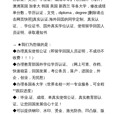
澳洲英国 加拿大 韩国 美国 新西兰 等各大学，修改成绩
单分数，学历认证，文凭，diploma，degree [删除请点
击网页快照]真实认证.海外回囯的同学定制、真实认
证、、学位证书、囯外真实学位认证、使馆留学回囯人
员证明、录取通知书
→ ★我们为您做的是：
◆办理真实使馆公证（即留学回国人员证明，不成功不
收费！！！）
◆办理教育部国外学位学历认证。（网上可查、存档、
快速稳妥，回国发展，考公务员，落户，进国企，外
企，创业，无忧愁）
◆办理各国各大学（世界名校一对一专业服务，可全程
**跟踪进度）
◆：毕业.证、成绩、单真实使馆公证、真实教育部认
证。让您回国发展信心十足！
◆可以提供钢印、水印、烫金、激光防伪、凹凸版、版