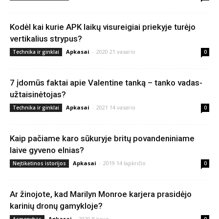
Kodėl kai kurie APK laikų visureigiai priekyje turėjo
vertikalius strypus?
Apkasai
-
2020 21 vasario
Technika ir ginklai
0
7 įdomūs faktai apie Valentine tanką – tanko vadas-
užtaisinėtojas?
Apkasai
-
2021 14 vasario
Technika ir ginklai
0
Kaip pačiame karo sūkuryje britų povandeniniame
laive gyveno elnias?
Apkasai
-
2019 14 lapkričio
Neįtikėtinos istorijos
0
Ar žinojote, kad Marilyn Monroe karjera prasidėjo
karinių dronų gamykloje?
Apkasai
-
2020 8 kovo