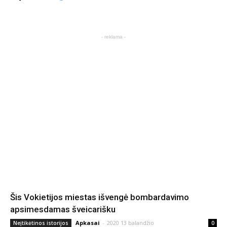
- reklama -
Šis Vokietijos miestas išvengė bombardavimo
apsimesdamas šveicarišku
Apkasai
-
2020 13 balandžio
Neįtikėtinos istorijos
0