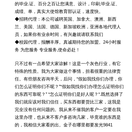
的毕业.证、百分之百让您满意、设计，印刷;毕业.证、
成绩、单，真实大使馆教育部认证，速度快。
◆招聘代理：本公司诚聘英国、加拿大、澳洲、新西
兰、美国、法国、德国、新加坡欧洲，亚洲各地代理人
员，如果你有业余时间，有兴趣就请联系我们
◆校园代理，报酬丰厚。真诚期待您的加盟。24小时服
务 为您服务 专业服务,使命必赴！
只不过有一点希望大家谅解！这是一个灰色行业，有它
特殊的性质。我为大家做这个事情，担着很重的法律责
任。有些朋友咨询半天，后问，“假如我找你们办理，你
们怎么证明你们不呢？”“假如我找你们办理怎么证明你们
的东西可靠呢？” “怎么证明你们是好人呢？“.既然选择了
我们就应该对我们信任，买东西都要货比三家，这我是
完全没有任何问题的。我从来不催我的客户一定要在我
这里办理，也从来不客户多咨询几家，毕竟谁的东西是
的，我相信大家看的出。金子在哪里都要发光9841