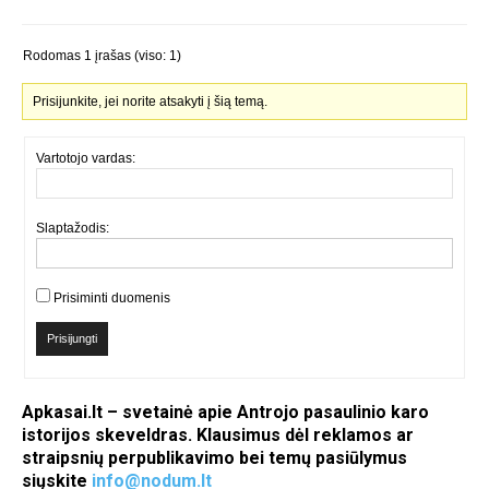
Rodomas 1 įrašas (viso: 1)
Prisijunkite, jei norite atsakyti į šią temą.
Vartotojo vardas:
Slaptažodis:
Prisiminti duomenis
Prisijungti
Apkasai.lt – svetainė apie Antrojo pasaulinio karo
istorijos skeveldras. Klausimus dėl reklamos ar
straipsnių perpublikavimo bei temų pasiūlymus
siųskite
info@nodum.lt