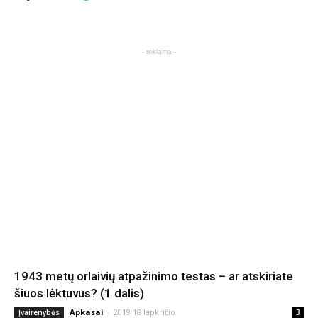
- reklama -
1943 metų orlaivių atpažinimo testas – ar atskiriate
šiuos lėktuvus? (1 dalis)
Apkasai
-
2019 18 lapkričio
Įvairenybės
3