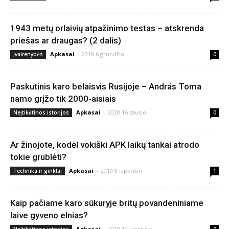
1943 metų orlaivių atpažinimo testas – atskrenda
priešas ar draugas? (2 dalis)
Apkasai
-
2019 6 gruodžio
Įvairenybės
0
Paskutinis karo belaisvis Rusijoje – András Toma
namo grįžo tik 2000-aisiais
Apkasai
-
2020 16 sausio
Neįtikėtinos istorijos
0
Ar žinojote, kodėl vokiški APK laikų tankai atrodo
tokie grublėti?
Apkasai
-
2019 8 lapkričio
Technika ir ginklai
1
Kaip pačiame karo sūkuryje britų povandeniniame
laive gyveno elnias?
Apkasai
-
2019 14 lapkričio