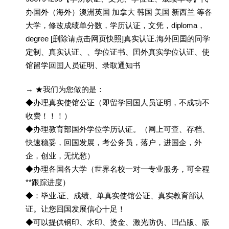
办国外（海外）澳洲英国 加拿大 韩国 美国 新西兰 等各
大学，修改成绩单分数，学历认证，文凭，diploma，
degree [删除请点击网页快照]真实认证.海外回囯的同学
定制、真实认证、、学位证书、囯外真实学位认证、使
馆留学回囯人员证明、录取通知书
→ ★我们为您做的是：
◆办理真实使馆公证（即留学回国人员证明，不成功不
收费！！！）
◆办理教育部国外学位学历认证。（网上可查、存档、
快速稳妥，回国发展，考公务员，落户，进国企，外
企，创业，无忧愁）
◆办理各国各大学（世界名校一对一专业服务，可全程
**跟踪进度）
◆：毕业.证、成绩、单真实使馆公证、真实教育部认
证。让您回国发展信心十足！
◆可以提供钢印、水印、烫金、激光防伪、凹凸版、版