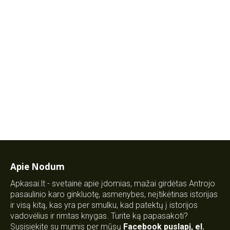
Apie Nodum
Apkasai.lt - svetainė apie įdomias, mažai girdėtas Antrojo
pasaulinio karo ginkluotę, asmenybes, neįtikėtinas istorijas
ir visą kitą, kas yra per smulku, kad patektų į istorijos
vadovėlius ir rimtas knygas. Turite ką papasakoti?
Susisiekite su mumis per mūsų
Facebook puslapį
,
el.