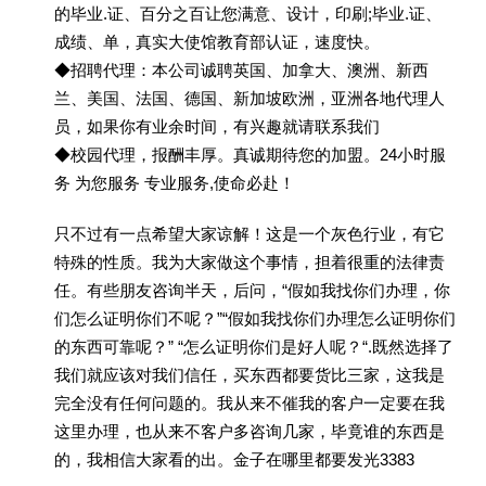
的毕业.证、百分之百让您满意、设计，印刷;毕业.证、
成绩、单，真实大使馆教育部认证，速度快。
◆招聘代理：本公司诚聘英国、加拿大、澳洲、新西
兰、美国、法国、德国、新加坡欧洲，亚洲各地代理人
员，如果你有业余时间，有兴趣就请联系我们
◆校园代理，报酬丰厚。真诚期待您的加盟。24小时服
务 为您服务 专业服务,使命必赴！
只不过有一点希望大家谅解！这是一个灰色行业，有它
特殊的性质。我为大家做这个事情，担着很重的法律责
任。有些朋友咨询半天，后问，“假如我找你们办理，你
们怎么证明你们不呢？”“假如我找你们办理怎么证明你们
的东西可靠呢？” “怎么证明你们是好人呢？“.既然选择了
我们就应该对我们信任，买东西都要货比三家，这我是
完全没有任何问题的。我从来不催我的客户一定要在我
这里办理，也从来不客户多咨询几家，毕竟谁的东西是
的，我相信大家看的出。金子在哪里都要发光3383