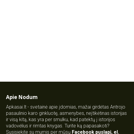
Apie Nodum
Apkasai.lt - svetainė apie įdomias, mažai girdėtas Antrojo
pasaulinio karo ginkluotę, asmenybes, neįtikėtinas istorijas
ir visą kitą, kas yra per smulku, kad patektų į istorijos
vadovėlius ir rimtas knygas. Turite ką papasakoti?
Susisiekite su mumis per mūsų
Facebook puslapį
,
el.