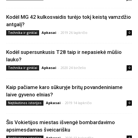
Kodėl MG 42 kulkosvaidis turėjo tokį keistą vamzdžio
antgalį?
Apkasai
-
2019 26 lapkričio
Technika ir ginklai
0
Kodėl supersunkusis T28 taip ir nepasiekė mūšio
lauko?
Apkasai
-
2020 24 birželio
Technika ir ginklai
0
Kaip pačiame karo sūkuryje britų povandeniniame
laive gyveno elnias?
Apkasai
-
2019 14 lapkričio
Neįtikėtinos istorijos
0
Šis Vokietijos miestas išvengė bombardavimo
apsimesdamas šveicarišku
Apkasai
-
2020 13 balandžio