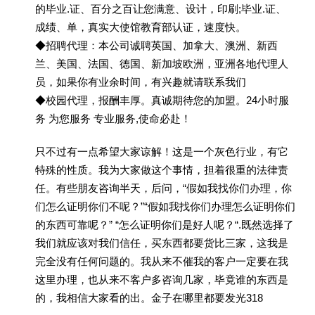
的毕业.证、百分之百让您满意、设计，印刷;毕业.证、
成绩、单，真实大使馆教育部认证，速度快。
◆招聘代理：本公司诚聘英国、加拿大、澳洲、新西
兰、美国、法国、德国、新加坡欧洲，亚洲各地代理人
员，如果你有业余时间，有兴趣就请联系我们
◆校园代理，报酬丰厚。真诚期待您的加盟。24小时服
务 为您服务 专业服务,使命必赴！
只不过有一点希望大家谅解！这是一个灰色行业，有它
特殊的性质。我为大家做这个事情，担着很重的法律责
任。有些朋友咨询半天，后问，“假如我找你们办理，你
们怎么证明你们不呢？”“假如我找你们办理怎么证明你们
的东西可靠呢？” “怎么证明你们是好人呢？“.既然选择了
我们就应该对我们信任，买东西都要货比三家，这我是
完全没有任何问题的。我从来不催我的客户一定要在我
这里办理，也从来不客户多咨询几家，毕竟谁的东西是
的，我相信大家看的出。金子在哪里都要发光318