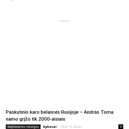
- reklama -
Paskutinis karo belaisvis Rusijoje – András Toma
namo grįžo tik 2000-aisiais
Apkasai
-
2020 16 sausio
Neįtikėtinos istorijos
0