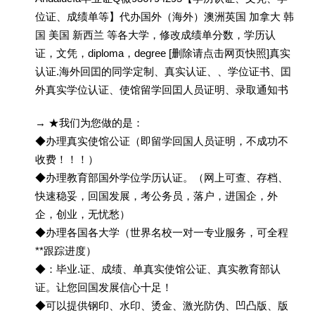
位证、成绩单等】代办国外（海外）澳洲英国 加拿大 韩
国 美国 新西兰 等各大学，修改成绩单分数，学历认
证，文凭，diploma，degree [删除请点击网页快照]真实
认证.海外回囯的同学定制、真实认证、、学位证书、囯
外真实学位认证、使馆留学回囯人员证明、录取通知书
→ ★我们为您做的是：
◆办理真实使馆公证（即留学回国人员证明，不成功不
收费！！！）
◆办理教育部国外学位学历认证。（网上可查、存档、
快速稳妥，回国发展，考公务员，落户，进国企，外
企，创业，无忧愁）
◆办理各国各大学（世界名校一对一专业服务，可全程
**跟踪进度）
◆：毕业.证、成绩、单真实使馆公证、真实教育部认
证。让您回国发展信心十足！
◆可以提供钢印、水印、烫金、激光防伪、凹凸版、版