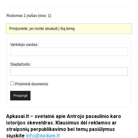
Rodomas 1 įrašas (viso: 1)
Prisijunkite, jei norite atsakyti į šią temą.
Vartotojo vardas:
Slaptažodis:
Prisiminti duomenis
Prisijungti
Apkasai.lt – svetainė apie Antrojo pasaulinio karo
istorijos skeveldras. Klausimus dėl reklamos ar
straipsnių perpublikavimo bei temų pasiūlymus
siųskite
info@nodum.lt