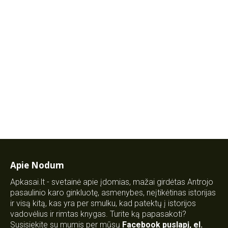
Apie Nodum
Apkasai.lt - svetainė apie įdomias, mažai girdėtas Antrojo
pasaulinio karo ginkluotę, asmenybes, neįtikėtinas istorijas
ir visą kitą, kas yra per smulku, kad patektų į istorijos
vadovėlius ir rimtas knygas. Turite ką papasakoti?
Susisiekite su mumis per mūsų
Facebook puslapį
,
el.