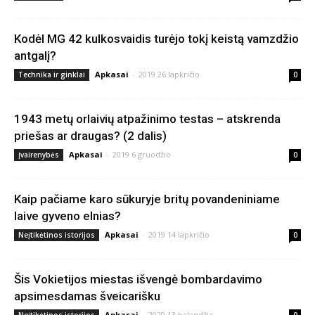
Kodėl MG 42 kulkosvaidis turėjo tokį keistą vamzdžio
antgalį?
Apkasai
-
2019 26 lapkričio
Technika ir ginklai
0
1943 metų orlaivių atpažinimo testas – atskrenda
priešas ar draugas? (2 dalis)
Apkasai
-
2019 6 gruodžio
Įvairenybės
0
Kaip pačiame karo sūkuryje britų povandeniniame
laive gyveno elnias?
Apkasai
-
2019 14 lapkričio
Neįtikėtinos istorijos
0
Šis Vokietijos miestas išvengė bombardavimo
apsimesdamas šveicarišku
Apkasai
-
2020 13 balandžio