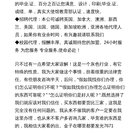
的毕业.证、百分之百让您满意、设计，印刷;毕业.证、
成绩、单，真实大使馆教育部认证，速度快。
◆招聘代理：本公司诚聘英国、加拿大、澳洲、新西
兰、美国、法国、德国、新加坡欧洲，亚洲各地代理人
员，如果你有业余时间，有兴趣就请联系我们
◆校园代理，报酬丰厚。真诚期待您的加盟。24小时服
务 为您服务 专业服务,使命必赴！
只不过有一点希望大家谅解！这是一个灰色行业，有它
特殊的性质。我为大家做这个事情，担着很重的法律责
任。有些朋友咨询半天，后问，“假如我找你们办理，你
们怎么证明你们不呢？”“假如我找你们办理怎么证明你们
的东西可靠呢？” “怎么证明你们是好人呢？“.既然选择了
我们就应该对我们信任，买东西都要货比三家，这我是
完全没有任何问题的。我从来不催我的客户一定要在我
这里办理，也从来不客户多咨询几家，毕竟谁的东西是
的，我相信大家看的出。金子在哪里都要发光7671