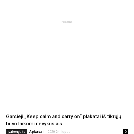
- reklama -
Garsieji „Keep calm and carry on“ plakatai iš tikrųjų
buvo laikomi nevykusiais
Apkasai
-
2020 24 liepos
Įvairenybės
0