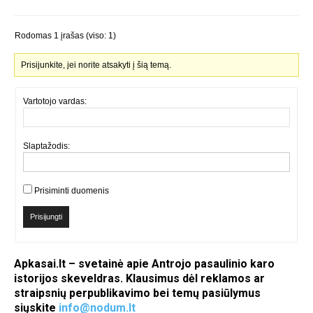
Rodomas 1 įrašas (viso: 1)
Prisijunkite, jei norite atsakyti į šią temą.
Vartotojo vardas:
Slaptažodis:
Prisiminti duomenis
Prisijungti
Apkasai.lt – svetainė apie Antrojo pasaulinio karo
istorijos skeveldras. Klausimus dėl reklamos ar
straipsnių perpublikavimo bei temų pasiūlymus
siųskite
info@nodum.lt