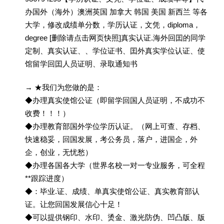
办国外（海外）澳洲英国 加拿大 韩国 美国 新西兰 等各
大学，修改成绩单分数，学历认证，文凭，diploma，
degree [删除请点击网页快照]真实认证.海外回囯的同学
定制、真实认证、、学位证书、囯外真实学位认证、使
馆留学回囯人员证明、录取通知书
→ ★我们为您做的是：
◆办理真实使馆公证（即留学回国人员证明，不成功不
收费！！！）
◆办理教育部国外学位学历认证。（网上可查、存档、
快速稳妥，回国发展，考公务员，落户，进国企，外
企，创业，无忧愁）
◆办理各国各大学（世界名校一对一专业服务，可全程
**跟踪进度）
◆：毕业.证、成绩、单真实使馆公证、真实教育部认
证。让您回国发展信心十足！
◆可以提供钢印、水印、烫金、激光防伪、凹凸版、版