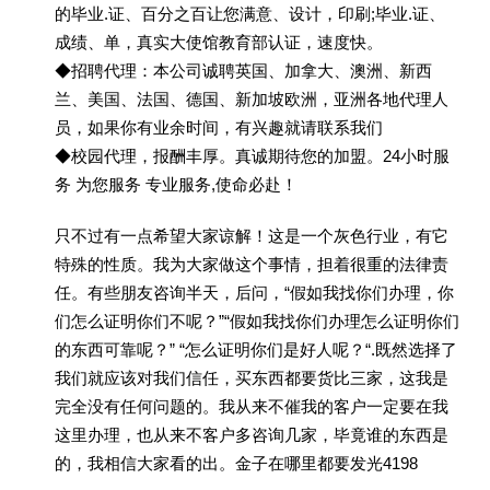
的毕业.证、百分之百让您满意、设计，印刷;毕业.证、
成绩、单，真实大使馆教育部认证，速度快。
◆招聘代理：本公司诚聘英国、加拿大、澳洲、新西
兰、美国、法国、德国、新加坡欧洲，亚洲各地代理人
员，如果你有业余时间，有兴趣就请联系我们
◆校园代理，报酬丰厚。真诚期待您的加盟。24小时服
务 为您服务 专业服务,使命必赴！
只不过有一点希望大家谅解！这是一个灰色行业，有它
特殊的性质。我为大家做这个事情，担着很重的法律责
任。有些朋友咨询半天，后问，“假如我找你们办理，你
们怎么证明你们不呢？”“假如我找你们办理怎么证明你们
的东西可靠呢？” “怎么证明你们是好人呢？“.既然选择了
我们就应该对我们信任，买东西都要货比三家，这我是
完全没有任何问题的。我从来不催我的客户一定要在我
这里办理，也从来不客户多咨询几家，毕竟谁的东西是
的，我相信大家看的出。金子在哪里都要发光4198