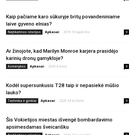
Kaip pačiame karo sūkuryje britų povandeniniame
laive gyveno elnias?
Apkasai
-
2019 14 lapkričio
Neįtikėtinos istorijos
0
Ar žinojote, kad Marilyn Monroe karjera prasidėjo
karinių dronų gamykloje?
Apkasai
-
2020 8 kovo
Asmenybės
0
Kodėl supersunkusis T28 taip ir nepasiekė mūšio
lauko?
Apkasai
-
2020 24 birželio
Technika ir ginklai
0
Šis Vokietijos miestas išvengė bombardavimo
apsimesdamas šveicarišku
Apkasai
-
2020 13 balandžio