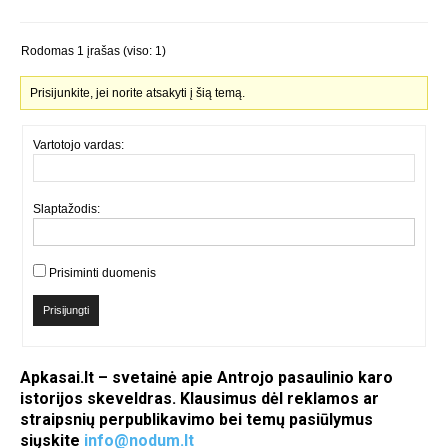
Rodomas 1 įrašas (viso: 1)
Prisijunkite, jei norite atsakyti į šią temą.
Vartotojo vardas:
Slaptažodis:
Prisiminti duomenis
Prisijungti
Apkasai.lt – svetainė apie Antrojo pasaulinio karo
istorijos skeveldras. Klausimus dėl reklamos ar
straipsnių perpublikavimo bei temų pasiūlymus
siųskite
info@nodum.lt