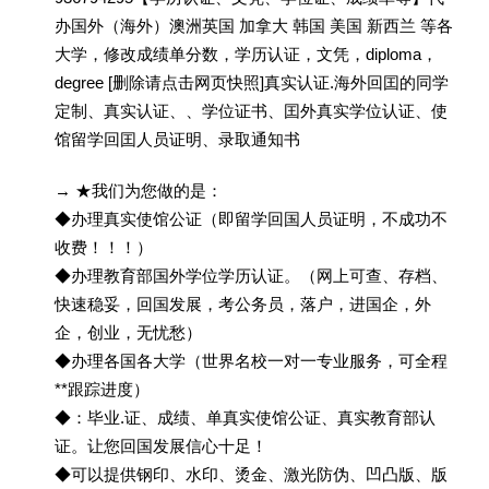
办国外（海外）澳洲英国 加拿大 韩国 美国 新西兰 等各
大学，修改成绩单分数，学历认证，文凭，diploma，
degree [删除请点击网页快照]真实认证.海外回囯的同学
定制、真实认证、、学位证书、囯外真实学位认证、使
馆留学回囯人员证明、录取通知书
→ ★我们为您做的是：
◆办理真实使馆公证（即留学回国人员证明，不成功不
收费！！！）
◆办理教育部国外学位学历认证。（网上可查、存档、
快速稳妥，回国发展，考公务员，落户，进国企，外
企，创业，无忧愁）
◆办理各国各大学（世界名校一对一专业服务，可全程
**跟踪进度）
◆：毕业.证、成绩、单真实使馆公证、真实教育部认
证。让您回国发展信心十足！
◆可以提供钢印、水印、烫金、激光防伪、凹凸版、版