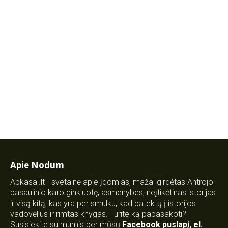
Apie Nodum
Apkasai.lt - svetainė apie įdomias, mažai girdėtas Antrojo
pasaulinio karo ginkluotę, asmenybes, neįtikėtinas istorijas
ir visą kitą, kas yra per smulku, kad patektų į istorijos
vadovėlius ir rimtas knygas. Turite ką papasakoti?
Susisiekite su mumis per mūsų
Facebook puslapį
,
el.