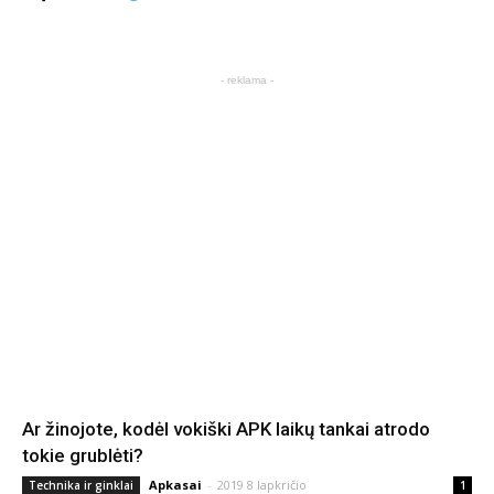
- reklama -
Ar žinojote, kodėl vokiški APK laikų tankai atrodo
tokie grublėti?
Apkasai
-
2019 8 lapkričio
Technika ir ginklai
1