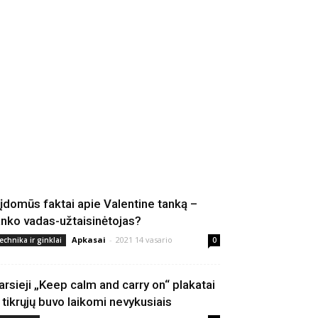
 įdomūs faktai apie Valentine tanką –
anko vadas-užtaisinėtojas?
Apkasai
-
2021 14 vasario
echnika ir ginklai
0
arsieji „Keep calm and carry on“ plakatai
š tikrųjų buvo laikomi nevykusiais