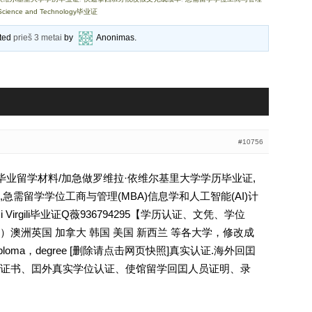
cience and Technology毕业证
ated
prieš 3 metai
by
Anonimas
.
#10756
大学毕业留学材料/加急做罗维拉·依维尔基里大学学历毕业证,
急需留学学位工商与管理(MBA)信息学和人工智能(AI)计
ra i Virgili毕业证Q薇936794295【学历认证、文凭、学位
澳洲英国 加拿大 韩国 美国 新西兰 等各大学，修改成
oma，degree [删除请点击网页快照]真实认证.海外回囯
证书、囯外真实学位认证、使馆留学回囯人员证明、录