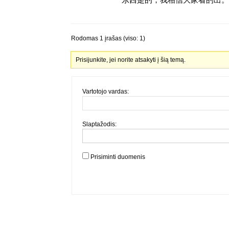
Rodomas 1 įrašas (viso: 1)
Prisijunkite, jei norite atsakyti į šią temą.
Vartotojo vardas:
Slaptažodis:
Prisiminti duomenis