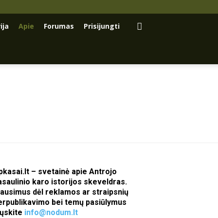
ija
Apie
Forumas
Prisijungti
pkasai.lt – svetainė apie Antrojo
asaulinio karo istorijos skeveldras.
lausimus dėl reklamos ar straipsnių
erpublikavimo bei temų pasiūlymus
iųskite
info@nodum.lt