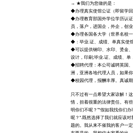
→ ★我们为您做的是：
◆办理真实使馆公证（即留学
◆办理教育部国外学位学历认证
员，落户，进国企，外企，创
◆办理各国各大学（世界名校
◆：毕业.证、成绩、单真实使
◆可以提供钢印、水印、烫金、
设计，印刷;毕业.证、成绩、
◆招聘代理：本公司诚聘英国、
洲，亚洲各地代理人员，如果你
◆校园代理，报酬丰厚。真诚期待
只不过有一点希望大家谅解！这
情，担着很重的法律责任。有些
明你们不呢？”“假如我找你们办
呢？“.既然选择了我们就应该
题的。我从来不催我的客户一定
东西是的，我相信大家看的出。金