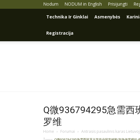
Nodum
NODUM in English
Prisijungti
Reg
Technika Ir Ginklai
Asmenybės
Karin
Registracija
Q微936794295急
罗维
Home
›
Forumai
›
Antrasis pasaulinis karas Lietuvo
Žymos:
Q微936794295急需西班牙大学毕业留学材料/加急做罗维拉