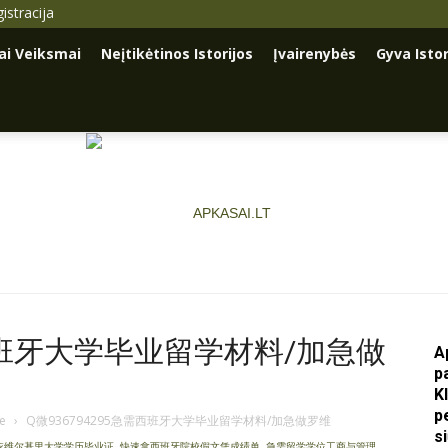
istracija
iai Veiksmai
Neįtikėtinos Istorijos
Įvairenybės
Gyva Istor
需西班牙大学毕业留学材料/加急做
A
Apkasai.lt
p
K
p
je
›
Q微936794295急需西班牙大学毕业留学材料/加急做罗维
s
·依维尔基里大学学历毕业证
,
快速拿西班牙院校假文凭成绩单
,
急需留学学位工商与管理