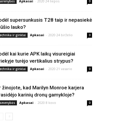
Apkasai
-
2020 24 liepos
vairenybės
0
odėl supersunkusis T28 taip ir nepasiekė
ūšio lauko?
Apkasai
-
2020 24 birželio
echnika ir ginklai
0
odėl kai kurie APK laikų visureigiai
riekyje turėjo vertikalius strypus?
Apkasai
-
2020 21 vasario
echnika ir ginklai
0
r žinojote, kad Marilyn Monroe karjera
rasidėjo karinių dronų gamykloje?
Apkasai
-
2020 8 kovo
smenybės
0