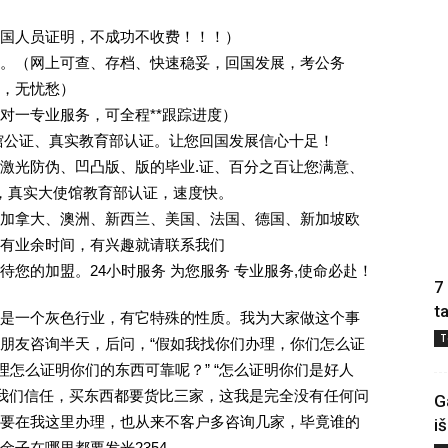
回国人员证明，不成功不收费！！！）
。（网上可查、存档、快速稳妥，回国发展，考公务
业，无忧愁）
一对一专业服务，可全程**跟踪进度）
馆公证、真实教育部认证。让您回国发展信心十足！
激光防伪、凹凸版、版的毕业.证、百分之百让您满意、
单，真实大使馆教育部认证，速度快。
加拿大、澳洲、新西兰、美国、法国、德国、新加坡欧
有业余时间，有兴趣就请联系我们
您的加盟。24小时服务 为您服务 专业服务,使命必赴！
7
t
是一个灰色行业，有它特殊的性质。我为大家做这个事
T
朋友咨询半天，后问，“假如我找你们办理，你们怎么证
理怎么证明你们的东西可靠呢？” “怎么证明你们是好人
对我们信任，买东西都要货比三家，这我是完全没有任何问
G
要在我这里办理，也从来不客户多咨询几家，毕竟谁的
i
子在哪里都要发光2354