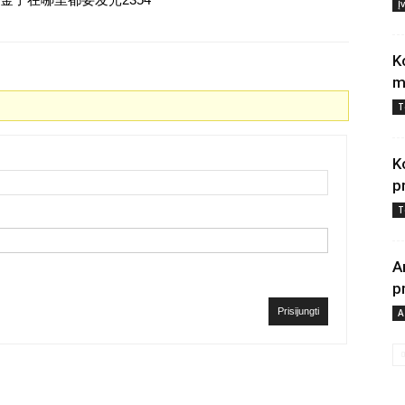
Į
K
m
T
K
p
T
A
p
Prisijungti
A