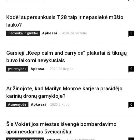
Kodėl supersunkusis T28 taip ir nepasiekė mūšio
lauko?
Apkasai
-
2020 24 birželio
Technika ir ginklai
0
Garsieji „Keep calm and carry on“ plakatai iš tikrųjų
buvo laikomi nevykusiais
Apkasai
-
2020 24 liepos
Įvairenybės
0
Ar žinojote, kad Marilyn Monroe karjera prasidėjo
karinių dronų gamykloje?
Apkasai
-
2020 8 kovo
Asmenybės
0
Šis Vokietijos miestas išvengė bombardavimo
apsimesdamas šveicarišku
Apkasai
-
2020 13 balandžio