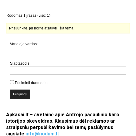
Rodomas 1 įrašas (viso: 1)
Prisijunkite, jei norite atsakyti į šią temą.
Vartotojo vardas:
Slaptažodis:
Prisiminti duomenis
Prisijungti
Apkasai.lt – svetainė apie Antrojo pasaulinio karo
istorijos skeveldras. Klausimus dėl reklamos ar
straipsnių perpublikavimo bei temų pasiūlymus
siųskite
info@nodum.lt