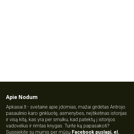
Apie Nodum
Apkasai.lt - svetainė apie įdomias, mažai girdėtas Antrojo
pasaulinio karo ginkluotę, asmenybes, neįtikėtinas istorijas
ir visą kitą, kas yra per smulku, kad patektų į istorijos
vadovėlius ir rimtas knygas. Turite ką papasakoti?
Susisiekite su mumis per mūsų
Facebook puslapį
,
el.