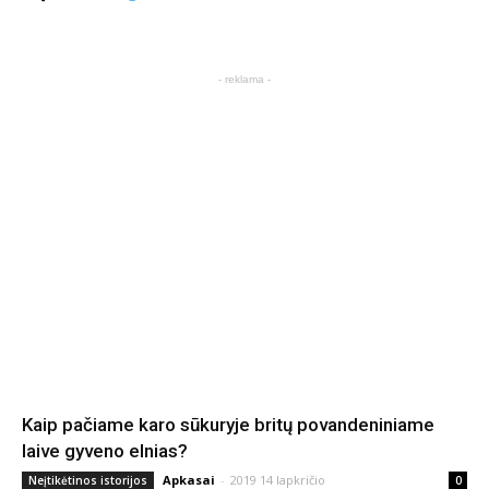
- reklama -
Kaip pačiame karo sūkuryje britų povandeniniame
laive gyveno elnias?
Apkasai
-
2019 14 lapkričio
Neįtikėtinos istorijos
0