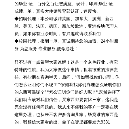
的毕业.证、百分之百让您满意、设计，印刷;毕业.证、
成绩、单，真实大使馆教育部认证，速度快。
◆招聘代理：本公司诚聘英国、加拿大、澳洲、新西
兰、美国、法国、德国、新加坡欧洲，亚洲各地代理人
员，如果你有业余时间，有兴趣就请联系我们
◆校园代理，报酬丰厚。真诚期待您的加盟。24小时服
务 为您服务 专业服务,使命必赴！
只不过有一点希望大家谅解！这是一个灰色行业，有它
特殊的性质。我为大家做这个事情，担着很重的法律责
任。有些朋友咨询半天，后问，“假如我找你们办理，你
们怎么证明你们不呢？”“假如我找你们办理怎么证明你们
的东西可靠呢？” “怎么证明你们是好人呢？“.既然选择了
我们就应该对我们信任，买东西都要货比三家，这我是
完全没有任何问题的。我从来不催我的客户一定要在我
这里办理，也从来不客户多咨询几家，毕竟谁的东西是
的，我相信大家看的出。金子在哪里都要发光9331