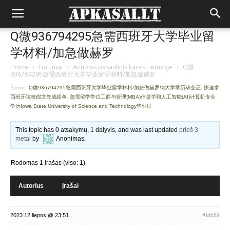
Q微936794295急需西班牙大学毕业留
学材料/加急做赫罗
Home
›
Forumai
›
Antrasis pasaulinis karas Lietuvoje
›
Q微
936794295急需西班牙大学毕业留学材料/加急做赫罗
Žymos:
Q微936794295急需西班牙大学毕业留学材料/加急做赫罗纳大学学历毕业证
,
快速拿
西班牙院校假文凭成绩单
,
急需留学学位工商与管理(MBA)信息学和人工智能(AI)计算机专业
学历Iowa State University of Science and Technology毕业证
This topic has 0 atsakymų, 1 dalyvis, and was last updated
prieš 3
metai
by
Anonimas
.
Rodomas 1 įrašas (viso: 1)
Autorius
Įrašai
2023 12 liepos @ 23:51
#11153