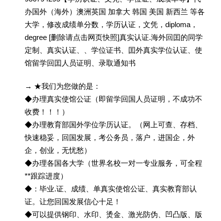
办国外（海外）澳洲英国 加拿大 韩国 美国 新西兰 等各
大学，修改成绩单分数，学历认证，文凭，diploma，
degree [删除请点击网页快照]真实认证.海外回囯的同学
定制、真实认证、、学位证书、囯外真实学位认证、使
馆留学回囯人员证明、录取通知书
→ ★我们为您做的是：
◆办理真实使馆公证（即留学回国人员证明，不成功不
收费！！！）
◆办理教育部国外学位学历认证。（网上可查、存档、
快速稳妥，回国发展，考公务员，落户，进国企，外
企，创业，无忧愁）
◆办理各国各大学（世界名校一对一专业服务，可全程
**跟踪进度）
◆：毕业.证、成绩、单真实使馆公证、真实教育部认
证。让您回国发展信心十足！
◆可以提供钢印、水印、烫金、激光防伪、凹凸版、版