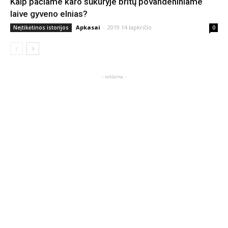
Kaip pačiame karo sūkuryje britų povandeniniame
laive gyveno elnias?
Apkasai
-
2019 14 lapkričio
Neįtikėtinos istorijos
0
- reklama -