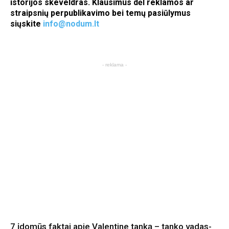
istorijos skeveldras. Klausimus dėl reklamos ar
straipsnių perpublikavimo bei temų pasiūlymus
siųskite
info@nodum.lt
- reklama -
7 įdomūs faktai apie Valentine tanką – tanko vadas-