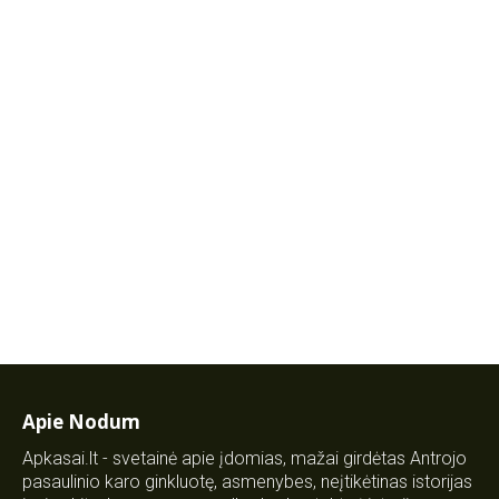
Apie Nodum
Apkasai.lt - svetainė apie įdomias, mažai girdėtas Antrojo
pasaulinio karo ginkluotę, asmenybes, neįtikėtinas istorijas