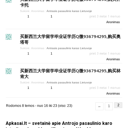
卡托
Sukūrė:
Anonimas
:
Antrasis pasaulinis karas Lietuvoje
prieš 3 metai 1 mėnuo
1
1
Anonimas
买新西兰大学留学毕业证学历Q微936794295,购买奥
塔哥
Sukūrė:
Anonimas
:
Antrasis pasaulinis karas Lietuvoje
prieš 3 metai 1 mėnuo
1
1
Anonimas
买新西兰大学留学毕业证学历Q微936794295,购买林
肯大
Sukūrė:
Anonimas
:
Antrasis pasaulinis karas Lietuvoje
prieš 3 metai 1 mėnuo
1
1
Anonimas
2
Rodomos 8 temos - nuo 16 iki 23 (viso: 23)
←
1
Apkasai.lt – svetainė apie Antrojo pasaulinio karo