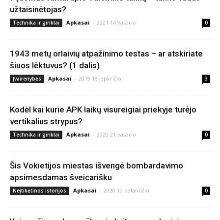
užtaisinėtojas?
Apkasai
-
2021 14 vasario
Technika ir ginklai
0
1943 metų orlaivių atpažinimo testas – ar atskiriate
šiuos lėktuvus? (1 dalis)
Apkasai
-
2019 18 lapkričio
Įvairenybės
3
Kodėl kai kurie APK laikų visureigiai priekyje turėjo
vertikalius strypus?
Apkasai
-
2020 21 vasario
Technika ir ginklai
0
Šis Vokietijos miestas išvengė bombardavimo
apsimesdamas šveicarišku
Apkasai
-
2020 13 balandžio
Neįtikėtinos istorijos
0