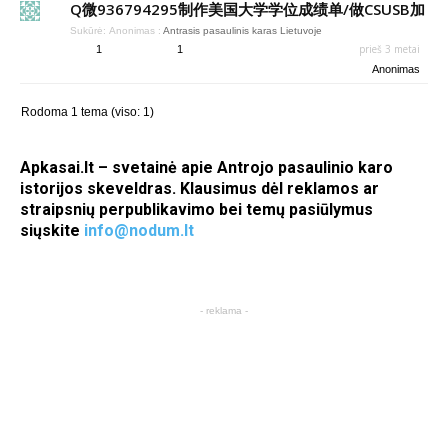
Q微936794295制作美国大学学位成绩单/做CSUSB加
Sukūrė:
Anonimas
:
Antrasis pasaulinis karas Lietuvoje
prieš 3 metai
1
1
Anonimas
Rodoma 1 tema (viso: 1)
Apkasai.lt – svetainė apie Antrojo pasaulinio karo
istorijos skeveldras. Klausimus dėl reklamos ar
straipsnių perpublikavimo bei temų pasiūlymus
siųskite
info@nodum.lt
- reklama -