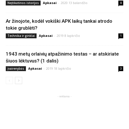
Apkasai
-
2020 13 balandžio
Neįtikėtinos istorijos
0
Ar žinojote, kodėl vokiški APK laikų tankai atrodo
tokie grublėti?
Apkasai
-
2019 8 lapkričio
Technika ir ginklai
1
1943 metų orlaivių atpažinimo testas – ar atskiriate
šiuos lėktuvus? (1 dalis)
Apkasai
-
2019 18 lapkričio
Įvairenybės
3
- reklama -