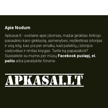
Apie Nodum
Apkasai.lt - svetainė apie įdomias, mažai girdėtas Antrojo
pasaulinio karo ginkluotę, asmenybes, neįtikėtinas istorijas
ir visą kitą, kas yra per smulku, kad patektų į istorijos
vadovėlius ir rimtas knygas. Turite ką papasakoti?
Susisiekite su mumis per mūsų
Facebook puslapį
,
el.
paštu
arba parašykite forume.