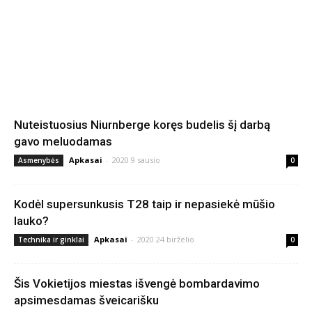
Nuteistuosius Niurnberge koręs budelis šį darbą
gavo meluodamas
Apkasai
-
2020 9 sausio
Asmenybės
0
Kodėl supersunkusis T28 taip ir nepasiekė mūšio
lauko?
Apkasai
-
2020 24 birželio
Technika ir ginklai
0
Šis Vokietijos miestas išvengė bombardavimo
apsimesdamas šveicarišku