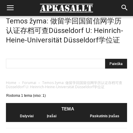
Temos žyma: 做留学回国留信网学历
认证存档可查Düsseldorf U: Heinrich-
Heine-Universität Düsseldorf学位证
Home
›
Forumai
›
Temos žyma: 做留学回国留信网学历认证存档可查
Düsseldorf U: Heinrich-Heine-Universität Düsseldorf学位证
Rodoma 1 tema (viso: 1)
TEMA
Dalyviai
Įrašai
Paskutinis įrašas