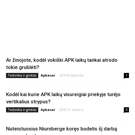
Ar žinojote, kodėl vokiški APK laikų tankai atrodo
tokie grublėti?
Apkasai
-
2019 8 lapkričio
Technika ir ginklai
1
Kodėl kai kurie APK laikų visureigiai priekyje turėjo
vertikalius strypus?
Apkasai
-
2020 21 vasario
Technika ir ginklai
0
Nuteistuosius Niurnberge koręs budelis šį darbą