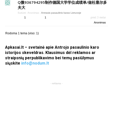
Q微936794295制作德国大学学位成绩单/做杜塞尔多
夫大
Sukūrė:
Anonimas
:
Antrasis pasaulinis karas Lietuvoje
prieš 3 metai
1
1
Anonimas
Rodoma 1 tema (viso: 1)
Apkasai.lt – svetainė apie Antrojo pasaulinio karo
istorijos skeveldras. Klausimus dėl reklamos ar
straipsnių perpublikavimo bei temų pasiūlymus
siųskite
info@nodum.lt
- reklama -