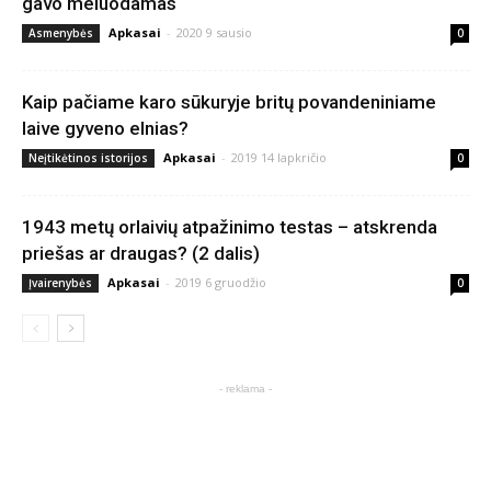
gavo meluodamas
Apkasai
-
2020 9 sausio
Asmenybės
0
Kaip pačiame karo sūkuryje britų povandeniniame
laive gyveno elnias?
Apkasai
-
2019 14 lapkričio
Neįtikėtinos istorijos
0
1943 metų orlaivių atpažinimo testas – atskrenda
priešas ar draugas? (2 dalis)
Apkasai
-
2019 6 gruodžio
Įvairenybės
0
- reklama -