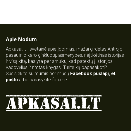
Apie Nodum
Apkasai.lt - svetainė apie įdomias, mažai girdėtas Antrojo
pasaulinio karo ginkluotę, asmenybes, neįtikėtinas istorijas
ir visą kitą, kas yra per smulku, kad patektų į istorijos
vadovėlius ir rimtas knygas. Turite ką papasakoti?
Susisiekite su mumis per mūsų
Facebook puslapį
,
el.
paštu
arba parašykite forume.