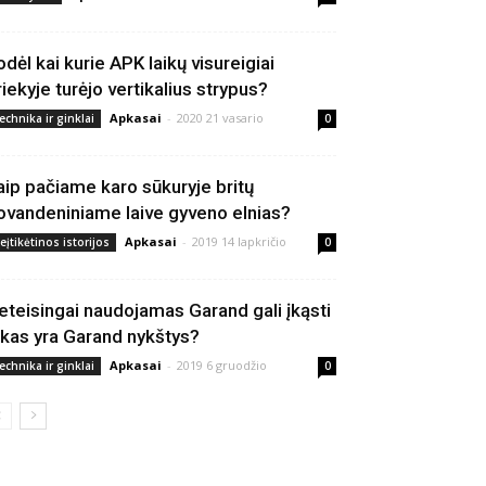
odėl kai kurie APK laikų visureigiai
riekyje turėjo vertikalius strypus?
Apkasai
-
2020 21 vasario
echnika ir ginklai
0
aip pačiame karo sūkuryje britų
ovandeniniame laive gyveno elnias?
Apkasai
-
2019 14 lapkričio
eįtikėtinos istorijos
0
eteisingai naudojamas Garand gali įkąsti
 kas yra Garand nykštys?
Apkasai
-
2019 6 gruodžio
echnika ir ginklai
0