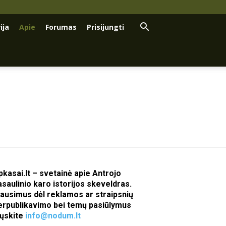
ija
Apie
Forumas
Prisijungti
pkasai.lt – svetainė apie Antrojo
asaulinio karo istorijos skeveldras.
lausimus dėl reklamos ar straipsnių
erpublikavimo bei temų pasiūlymus
iųskite
info@nodum.lt