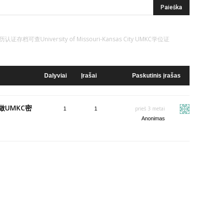
存档可查University of Missouri-Kansas City UMKC学位证
Dalyviai
Įrašai
Paskutinis įrašas
做UMKC密
prieš 3 metai
1
1
Anonimas