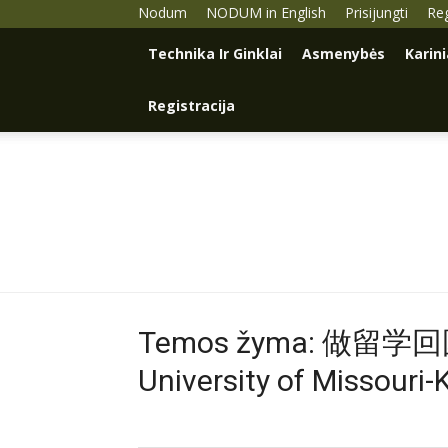
Nodum
NODUM in English
Prisijungti
Reg
Technika Ir Ginklai
Asmenybės
Karin
Registracija
Temos žyma: 做
University of Missou