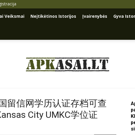
istracija
iai Veiksmai
Neįtikėtinos Istorijos
Įvairenybės
Gyva Istor
Apkasai.lt
留学回国留信网学历认证存档可查
A
p
ri-Kansas City UMKC学位证
K
p
s