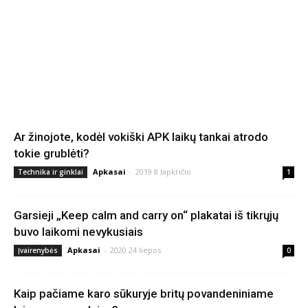
Ar žinojote, kodėl vokiški APK laikų tankai atrodo
tokie grublėti?
Apkasai
-
2019 8 lapkričio
Technika ir ginklai
1
Garsieji „Keep calm and carry on“ plakatai iš tikrųjų
buvo laikomi nevykusiais
Apkasai
-
2020 24 liepos
Įvairenybės
0
Kaip pačiame karo sūkuryje britų povandeniniame