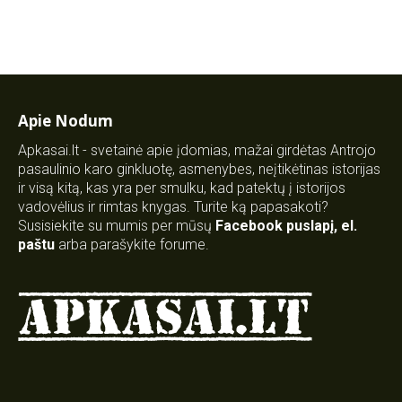
Apie Nodum
Apkasai.lt - svetainė apie įdomias, mažai girdėtas Antrojo
pasaulinio karo ginkluotę, asmenybes, neįtikėtinas istorijas
ir visą kitą, kas yra per smulku, kad patektų į istorijos
vadovėlius ir rimtas knygas. Turite ką papasakoti?
Susisiekite su mumis per mūsų
Facebook puslapį
,
el.
paštu
arba parašykite forume.