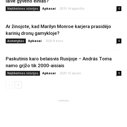
laive gyveno elnias?
Apkasai
-
2019 14 lapkričio
Neįtikėtinos istorijos
0
Ar žinojote, kad Marilyn Monroe karjera prasidėjo
karinių dronų gamykloje?
Apkasai
-
2020 8 kovo
Asmenybės
0
Paskutinis karo belaisvis Rusijoje – András Toma
namo grįžo tik 2000-aisiais
Apkasai
-
2020 16 sausio
Neįtikėtinos istorijos
0
- reklama -