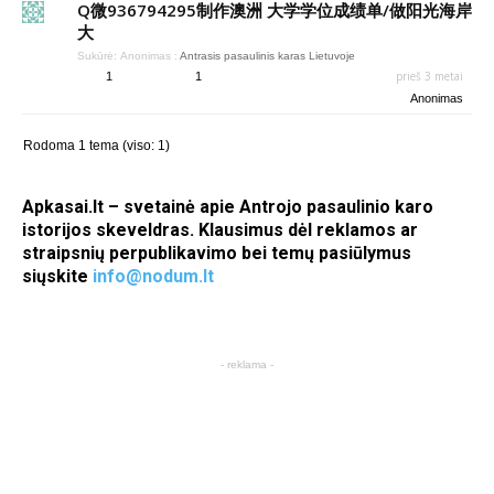
Q微936794295制作澳洲 大学学位成绩单/做阳光海岸
大
Sukūrė:
Anonimas
:
Antrasis pasaulinis karas Lietuvoje
prieš 3 metai
1
1
Anonimas
Rodoma 1 tema (viso: 1)
Apkasai.lt – svetainė apie Antrojo pasaulinio karo
istorijos skeveldras. Klausimus dėl reklamos ar
straipsnių perpublikavimo bei temų pasiūlymus
siųskite
info@nodum.lt
- reklama -