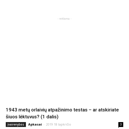
- reklama -
1943 metų orlaivių atpažinimo testas – ar atskiriate
šiuos lėktuvus? (1 dalis)
Apkasai
-
2019 18 lapkričio
Įvairenybės
3