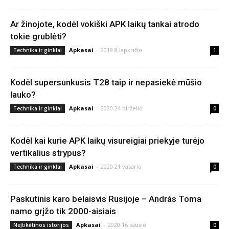
Ar žinojote, kodėl vokiški APK laikų tankai atrodo
tokie grublėti?
Apkasai
-
2019 8 lapkričio
Technika ir ginklai
1
Kodėl supersunkusis T28 taip ir nepasiekė mūšio
lauko?
Apkasai
-
2020 24 birželio
Technika ir ginklai
0
Kodėl kai kurie APK laikų visureigiai priekyje turėjo
vertikalius strypus?
Apkasai
-
2020 21 vasario
Technika ir ginklai
0
Paskutinis karo belaisvis Rusijoje – András Toma
namo grįžo tik 2000-aisiais
Apkasai
-
2020 16 sausio
Neįtikėtinos istorijos
0