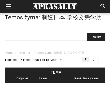
Temos žyma: 制造日本 学校文凭学历
Home
›
Forumai
›
Temos žyma: 制造日本 学校文凭学历
1
Rodomos 15 temos - nuo 1 iki 15 (viso: 22)
2
→
TEMA
Dalyviai
Įrašai
Paskutinis įrašas