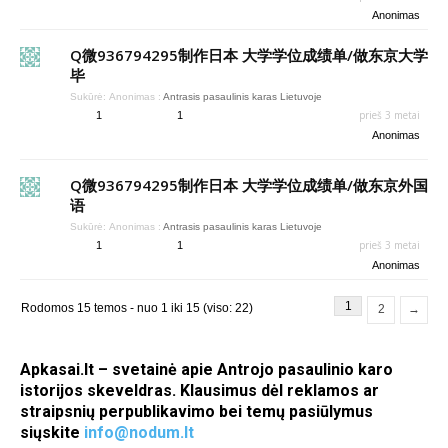
Anonimas
Q微936794295制作日本 大学学位成绩单/做东京大学
毕
Sukūrė:
Anonimas
:
Antrasis pasaulinis karas Lietuvoje
prieš 3 metai
1
1
Anonimas
Q微936794295制作日本 大学学位成绩单/做东京外国
语
Sukūrė:
Anonimas
:
Antrasis pasaulinis karas Lietuvoje
prieš 3 metai
1
1
Anonimas
1
Rodomos 15 temos - nuo 1 iki 15 (viso: 22)
2
→
Apkasai.lt – svetainė apie Antrojo pasaulinio karo
istorijos skeveldras. Klausimus dėl reklamos ar
straipsnių perpublikavimo bei temų pasiūlymus
siųskite
info@nodum.lt