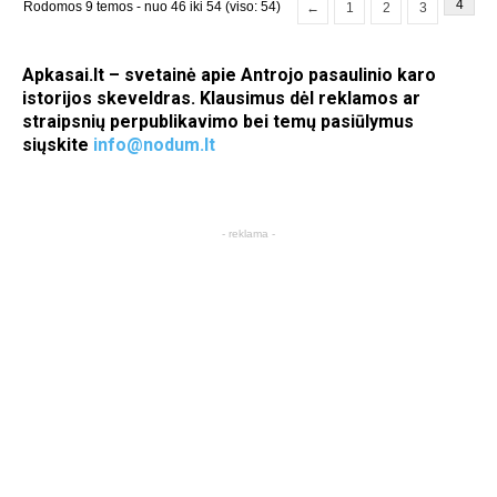
4
Rodomos 9 temos - nuo 46 iki 54 (viso: 54)
←
1
2
3
Apkasai.lt – svetainė apie Antrojo pasaulinio karo
istorijos skeveldras. Klausimus dėl reklamos ar
straipsnių perpublikavimo bei temų pasiūlymus
siųskite
info@nodum.lt
- reklama -