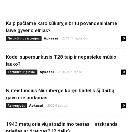
Kaip pačiame karo sūkuryje britų povandeniniame
laive gyveno elnias?
Apkasai
-
2019 14 lapkričio
Neįtikėtinos istorijos
0
Kodėl supersunkusis T28 taip ir nepasiekė mūšio
lauko?
Apkasai
-
2020 24 birželio
Technika ir ginklai
0
Nuteistuosius Niurnberge koręs budelis šį darbą
gavo meluodamas
Apkasai
-
2020 9 sausio
Asmenybės
0
1943 metų orlaivių atpažinimo testas – atskrenda
priešas ar draugas? (2 dalis)