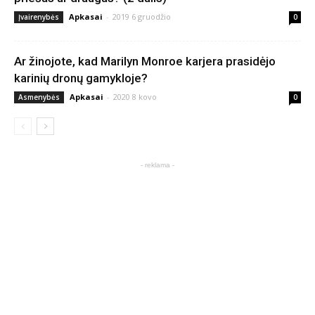
Apkasai
-
2019 6 gruodžio
Įvairenybės
0
Ar žinojote, kad Marilyn Monroe karjera prasidėjo
karinių dronų gamykloje?
Apkasai
-
2020 8 kovo
Asmenybės
0
- reklama -