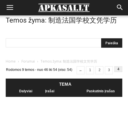
Temos žyma: 制造法国学校文凭学历
Home
›
Forumai
›
Temos žyma: 制造法国学校文凭学历
4
Rodomos 9 temos - nuo 46 iki 54 (viso: 54)
←
1
2
3
TEMA
Dalyviai
Įrašai
Paskutinis įrašas