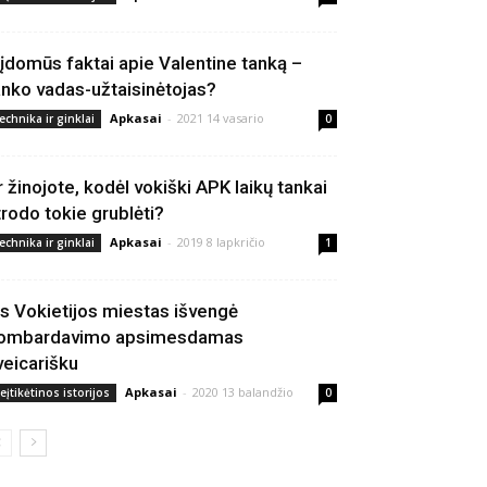
 įdomūs faktai apie Valentine tanką –
anko vadas-užtaisinėtojas?
Apkasai
-
2021 14 vasario
echnika ir ginklai
0
r žinojote, kodėl vokiški APK laikų tankai
trodo tokie grublėti?
Apkasai
-
2019 8 lapkričio
echnika ir ginklai
1
is Vokietijos miestas išvengė
ombardavimo apsimesdamas
veicarišku
Apkasai
-
2020 13 balandžio
eįtikėtinos istorijos
0