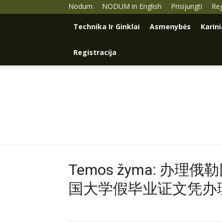
Nodum
NODUM in English
Prisijungti
Reg
Technika Ir Ginklai
Asmenybės
Karin
Registracija
Temos žyma: 办
国大学假毕业证文凭办