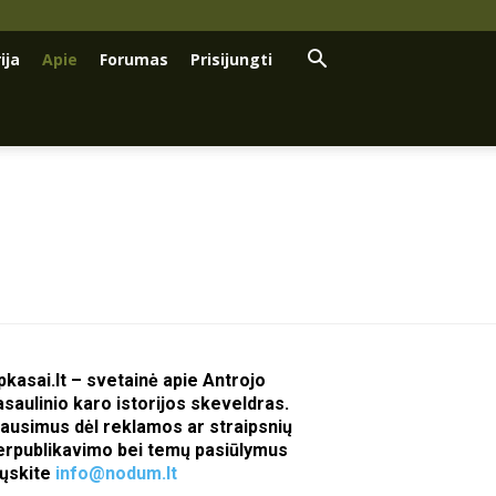
ija
Apie
Forumas
Prisijungti
pkasai.lt – svetainė apie Antrojo
asaulinio karo istorijos skeveldras.
lausimus dėl reklamos ar straipsnių
erpublikavimo bei temų pasiūlymus
iųskite
info@nodum.lt