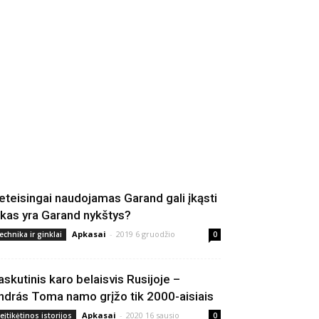
eteisingai naudojamas Garand gali įkąsti
 kas yra Garand nykštys?
Apkasai
-
2019 6 gruodžio
echnika ir ginklai
0
askutinis karo belaisvis Rusijoje –
ndrás Toma namo grįžo tik 2000-aisiais
Apkasai
-
2020 16 sausio
eįtikėtinos istorijos
0