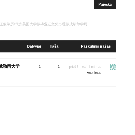
学毕业证假学历/代办美国大学假毕业证文凭办理假成绩单学历
Dalyviai
Įrašai
Paskutinis įrašas
理俄勒冈大学
prieš 3 metai 1 mėnuo
1
1
Anonimas