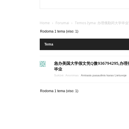
Home
›
Forumai
›
Temos žyma: 办理俄勒冈大
Rodoma 1 tema (viso: 1)
Tema
急办美国大学假文凭Q微936794295,办
毕业
Sukūrė:
Anonimas
:
Antrasis pasaulinis karas Lietuvoje
Rodoma 1 tema (viso: 1)