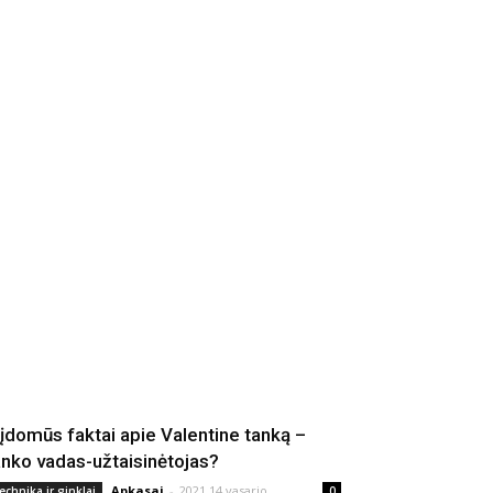
 įdomūs faktai apie Valentine tanką –
anko vadas-užtaisinėtojas?
Apkasai
-
2021 14 vasario
echnika ir ginklai
0