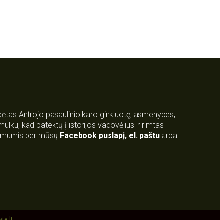
rdėtas Antrojo pasaulinio karo ginkluotę, asmenybes,
 smulku, kad patektų į istorijos vadovėlius ir rimtas
su mumis per mūsų
Facebook puslapį
,
el. paštu
arba
yte.lt