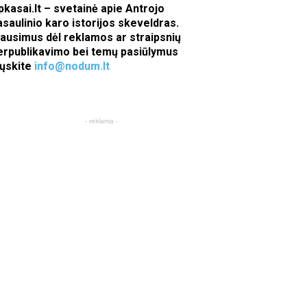
pkasai.lt – svetainė apie Antrojo
asaulinio karo istorijos skeveldras.
lausimus dėl reklamos ar straipsnių
erpublikavimo bei temų pasiūlymus
iųskite
info@nodum.lt
- reklama -