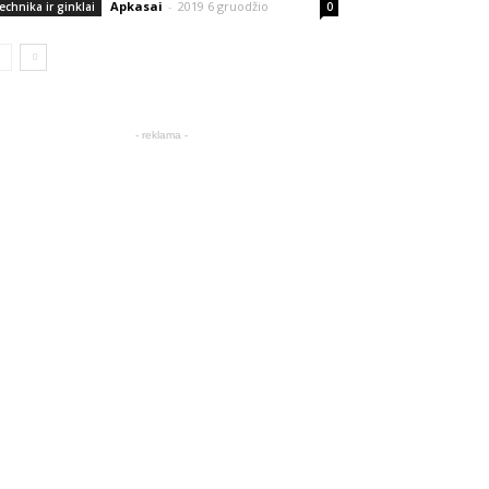
Apkasai
-
2019 6 gruodžio
echnika ir ginklai
0
- reklama -