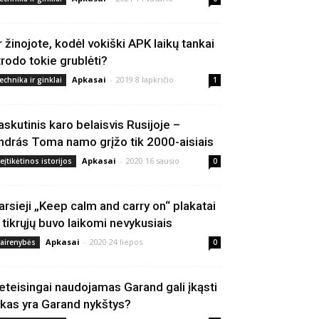
r žinojote, kodėl vokiški APK laikų tankai
trodo tokie grublėti?
Apkasai
-
2019 8 lapkričio
echnika ir ginklai
1
askutinis karo belaisvis Rusijoje –
ndrás Toma namo grįžo tik 2000-aisiais
Apkasai
-
2020 16 sausio
eįtikėtinos istorijos
0
arsieji „Keep calm and carry on“ plakatai
š tikrųjų buvo laikomi nevykusiais
Apkasai
-
2020 24 liepos
vairenybės
0
eteisingai naudojamas Garand gali įkąsti
 kas yra Garand nykštys?