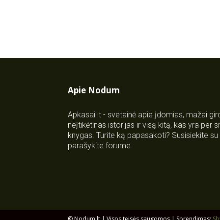
Apie Nodum
Apkasai.lt - svetainė apie įdomias, mažai gi
neįtikėtinas istorijas ir visą kitą, kas yra per
knygas. Turite ką papasakoti? Susisiekite 
parašykite forume.
© Nodum.lt | Visos teisės saugomos | Sprendimas:
Sb