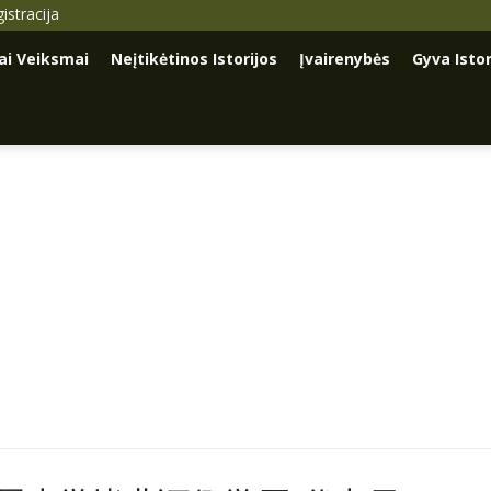
istracija
iai Veiksmai
Neįtikėtinos Istorijos
Įvairenybės
Gyva Istor