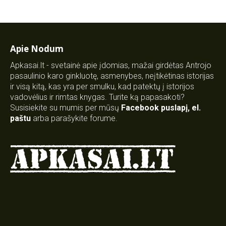
Apie Nodum
Apkasai.lt - svetainė apie įdomias, mažai girdėtas Antrojo
pasaulinio karo ginkluotę, asmenybes, neįtikėtinas istorijas
ir visą kitą, kas yra per smulku, kad patektų į istorijos
vadovėlius ir rimtas knygas. Turite ką papasakoti?
Susisiekite su mumis per mūsų
Facebook puslapį
,
el.
paštu
arba parašykite forume.