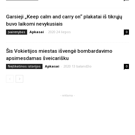
Garsieji „Keep calm and carry on“ plakatai iš tikrųjų
buvo laikomi nevykusiais
Apkasai
-
2020 24 liepos
Įvairenybės
0
Šis Vokietijos miestas išvengė bombardavimo
apsimesdamas šveicarišku
Apkasai
-
2020 13 balandžio
Neįtikėtinos istorijos
0
- reklama -