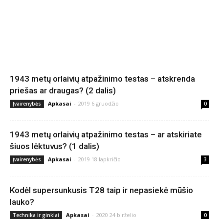
1943 metų orlaivių atpažinimo testas – atskrenda
priešas ar draugas? (2 dalis)
Apkasai
-
2019 6 gruodžio
Įvairenybės
0
1943 metų orlaivių atpažinimo testas – ar atskiriate
šiuos lėktuvus? (1 dalis)
Apkasai
-
2019 18 lapkričio
Įvairenybės
3
Kodėl supersunkusis T28 taip ir nepasiekė mūšio
lauko?
Apkasai
-
2020 24 birželio
Technika ir ginklai
0