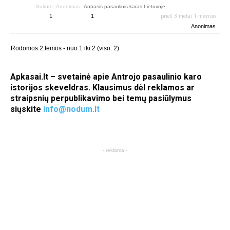
Sukūrė:
Anonimas
:
Antrasis pasaulinis karas Lietuvoje
prieš 3 metai 1 mėnuo
1
1
Anonimas
Rodomos 2 temos - nuo 1 iki 2 (viso: 2)
Apkasai.lt – svetainė apie Antrojo pasaulinio karo
istorijos skeveldras. Klausimus dėl reklamos ar
straipsnių perpublikavimo bei temų pasiūlymus
siųskite
info@nodum.lt
- reklama -