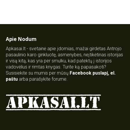
Apie Nodum
Apkasai.lt - svetainė apie įdomias, mažai girdėtas Antrojo
pasaulinio karo ginkluotę, asmenybes, neįtikėtinas istorijas
ir visą kitą, kas yra per smulku, kad patektų į istorijos
vadovėlius ir rimtas knygas. Turite ką papasakoti?
Susisiekite su mumis per mūsų
Facebook puslapį
,
el.
paštu
arba parašykite forume.