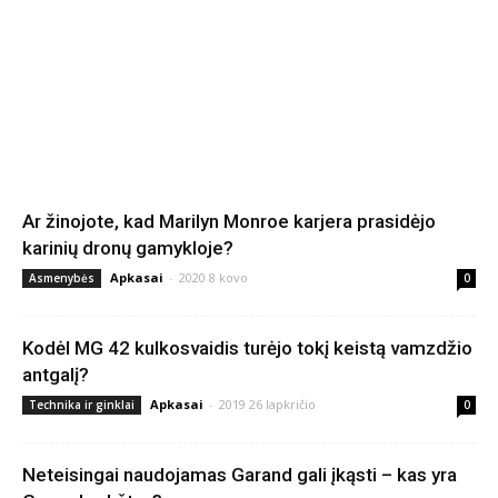
Ar žinojote, kad Marilyn Monroe karjera prasidėjo
karinių dronų gamykloje?
Apkasai
-
2020 8 kovo
Asmenybės
0
Kodėl MG 42 kulkosvaidis turėjo tokį keistą vamzdžio
antgalį?
Apkasai
-
2019 26 lapkričio
Technika ir ginklai
0
Neteisingai naudojamas Garand gali įkąsti – kas yra