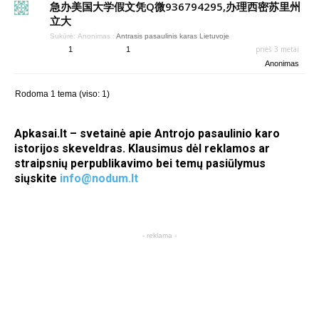
急办美国大学假文凭Q微936794295,办理西密苏里州
立大
Sukūrė:
Anonimas
:
Antrasis pasaulinis karas Lietuvoje
prieš 3 metai
1
1
Anonimas
Rodoma 1 tema (viso: 1)
Apkasai.lt – svetainė apie Antrojo pasaulinio karo
istorijos skeveldras. Klausimus dėl reklamos ar
straipsnių perpublikavimo bei temų pasiūlymus
siųskite
info@nodum.lt
- reklama -