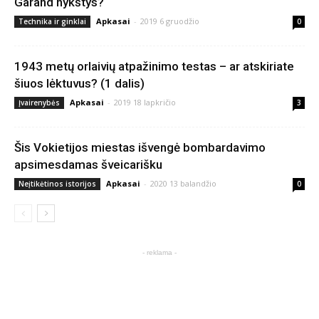
Garand nykštys?
Apkasai
-
2019 6 gruodžio
Technika ir ginklai
0
1943 metų orlaivių atpažinimo testas – ar atskiriate
šiuos lėktuvus? (1 dalis)
Apkasai
-
2019 18 lapkričio
Įvairenybės
3
Šis Vokietijos miestas išvengė bombardavimo
apsimesdamas šveicarišku
Apkasai
-
2020 13 balandžio
Neįtikėtinos istorijos
0
- reklama -