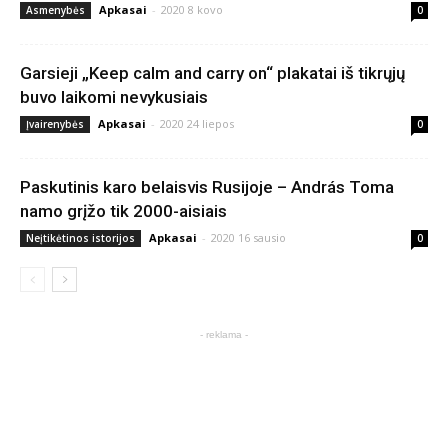
Apkasai
-
2020 8 kovo
Asmenybės
0
Garsieji „Keep calm and carry on“ plakatai iš tikrųjų
buvo laikomi nevykusiais
Apkasai
-
2020 24 liepos
Įvairenybės
0
Paskutinis karo belaisvis Rusijoje – András Toma
namo grįžo tik 2000-aisiais
Apkasai
-
2020 16 sausio
Neįtikėtinos istorijos
0
- reklama -