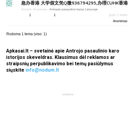
急办香港 大学假文凭Q微936794295,办理CUHK香港
Sukūrė:
Anonimas
:
Antrasis pasaulinis karas Lietuvoje
prieš 3 metai
1
1
Anonimas
Rodoma 1 tema (viso: 1)
Apkasai.lt – svetainė apie Antrojo pasaulinio karo
istorijos skeveldras. Klausimus dėl reklamos ar
straipsnių perpublikavimo bei temų pasiūlymus
siųskite
info@nodum.lt
- reklama -