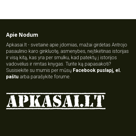
Apie Nodum
Apkasai.lt - svetainė apie įdomias, mažai girdėtas Antrojo
pasaulinio karo ginkluotę, asmenybes, neįtikėtinas istorijas
ir visą kitą, kas yra per smulku, kad patektų į istorijos
vadovėlius ir rimtas knygas. Turite ką papasakoti?
Susisiekite su mumis per mūsų
Facebook puslapį
,
el.
paštu
arba parašykite forume.