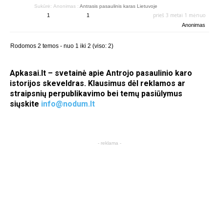
Sukūrė:
Anonimas
:
Antrasis pasaulinis karas Lietuvoje
prieš 3 metai 1 mėnuo
1
1
Anonimas
Rodomos 2 temos - nuo 1 iki 2 (viso: 2)
Apkasai.lt – svetainė apie Antrojo pasaulinio karo
istorijos skeveldras. Klausimus dėl reklamos ar
straipsnių perpublikavimo bei temų pasiūlymus
siųskite
info@nodum.lt
- reklama -