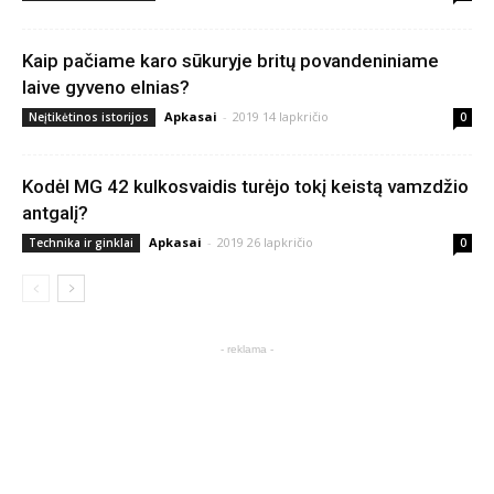
Kaip pačiame karo sūkuryje britų povandeniniame
laive gyveno elnias?
Apkasai
-
2019 14 lapkričio
Neįtikėtinos istorijos
0
Kodėl MG 42 kulkosvaidis turėjo tokį keistą vamzdžio
antgalį?
Apkasai
-
2019 26 lapkričio
Technika ir ginklai
0
- reklama -