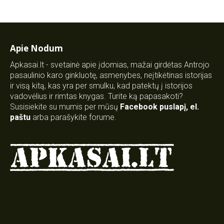
Apie Nodum
Apkasai.lt - svetainė apie įdomias, mažai girdėtas Antrojo
pasaulinio karo ginkluotę, asmenybes, neįtikėtinas istorijas
ir visą kitą, kas yra per smulku, kad patektų į istorijos
vadovėlius ir rimtas knygas. Turite ką papasakoti?
Susisiekite su mumis per mūsų
Facebook puslapį
,
el.
paštu
arba parašykite forume.