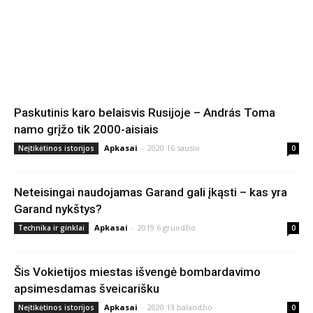
Paskutinis karo belaisvis Rusijoje – András Toma
namo grįžo tik 2000-aisiais
Apkasai
-
2020 16 sausio
Neįtikėtinos istorijos
0
Neteisingai naudojamas Garand gali įkąsti – kas yra
Garand nykštys?
Apkasai
-
2019 6 gruodžio
Technika ir ginklai
0
Šis Vokietijos miestas išvengė bombardavimo
apsimesdamas šveicarišku
Apkasai
-
2020 13 balandžio
Neįtikėtinos istorijos
0