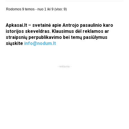
Rodomos 9 temos - nuo 1 iki 9 (viso: 9)
Apkasai.lt – svetainė apie Antrojo pasaulinio karo
istorijos skeveldras. Klausimus dėl reklamos ar
straipsnių perpublikavimo bei temų pasiūlymus
siųskite
info@nodum.lt
- reklama -