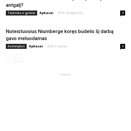
antgalį?
Apkasai
-
2019 26 lapkričio
Technika ir ginklai
0
Nuteistuosius Niurnberge koręs budelis šį darbą
gavo meluodamas
Apkasai
-
2020 9 sausio
Asmenybės
0
- reklama -