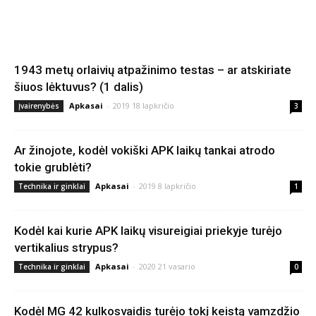
1943 metų orlaivių atpažinimo testas – ar atskiriate
šiuos lėktuvus? (1 dalis)
Apkasai
-
2019 18 lapkričio
Įvairenybės
3
Ar žinojote, kodėl vokiški APK laikų tankai atrodo
tokie grublėti?
Apkasai
-
2019 8 lapkričio
Technika ir ginklai
1
Kodėl kai kurie APK laikų visureigiai priekyje turėjo
vertikalius strypus?
Apkasai
-
2020 21 vasario
Technika ir ginklai
0
Kodėl MG 42 kulkosvaidis turėjo tokį keistą vamzdžio