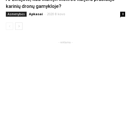
karinių dronų gamykloje?
Apkasai
-
2020 8 kovo
Asmenybės
0
- reklama -