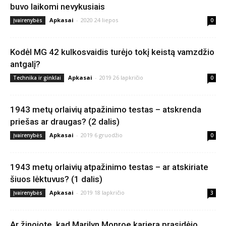
buvo laikomi nevykusiais
Apkasai
-
2020 24 liepos
Įvairenybės
0
Kodėl MG 42 kulkosvaidis turėjo tokį keistą vamzdžio
antgalį?
Apkasai
-
2019 26 lapkričio
Technika ir ginklai
0
1943 metų orlaivių atpažinimo testas – atskrenda
priešas ar draugas? (2 dalis)
Apkasai
-
2019 6 gruodžio
Įvairenybės
0
1943 metų orlaivių atpažinimo testas – ar atskiriate
šiuos lėktuvus? (1 dalis)
Apkasai
-
2019 18 lapkričio
Įvairenybės
3
Ar žinojote, kad Marilyn Monroe karjera prasidėjo