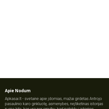
Apie Nodum
Apkasai.lt - svetainė apie įdomias, mažai girdėtas Antrojo
pasaulinio karo ginkluotę, asmenybes, neįtikėtinas istorijas
ir visą kitą, kas yra per smulku, kad patektų į istorijos