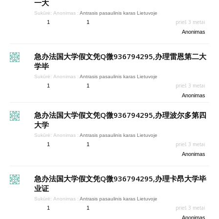
一大
Sukūrė:
Anonimas
:
Antrasis pasaulinis karas Lietuvoje
prieš 3 metai
1
1
Anonimas
急办法国大学假文凭Q微936794295,办理雷恩第二大
学毕
Sukūrė:
Anonimas
:
Antrasis pasaulinis karas Lietuvoje
prieš 3 metai
1
1
Anonimas
急办法国大学假文凭Q微936794295,办理波尔多第四
大学
Sukūrė:
Anonimas
:
Antrasis pasaulinis karas Lietuvoje
prieš 3 metai
1
1
Anonimas
急办法国大学假文凭Q微936794295,办理卡昂大学毕
业证
Sukūrė:
Anonimas
:
Antrasis pasaulinis karas Lietuvoje
prieš 3 metai
1
1
Anonimas