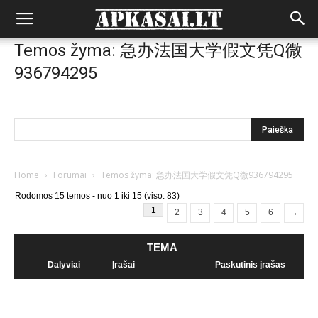
Temos žyma: 急办法国大学假文凭Q微
936794295
Home
›
Forumai
›
Temos žyma: 急办法国大学假文凭Q微936794295
Rodomos 15 temos - nuo 1 iki 15 (viso: 83)
1
2
3
4
5
6
→
TEMA
Dalyviai
Įrašai
Paskutinis įrašas