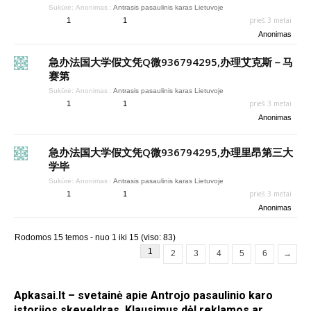
Sukūrė:
Anonimas
:
Antrasis pasaulinis karas Lietuvoje
prieš 3 metai
1
1
Anonimas
急办法国大学假文凭Q微936794295,办理艾克斯－马
赛第
Sukūrė:
Anonimas
:
Antrasis pasaulinis karas Lietuvoje
prieš 3 metai
1
1
Anonimas
急办法国大学假文凭Q微936794295,办理里昂第三大
学毕
Sukūrė:
Anonimas
:
Antrasis pasaulinis karas Lietuvoje
prieš 3 metai
1
1
Anonimas
Rodomos 15 temos - nuo 1 iki 15 (viso: 83)
1
2
3
4
5
6
→
Apkasai.lt – svetainė apie Antrojo pasaulinio karo
istorijos skeveldras. Klausimus dėl reklamos ar