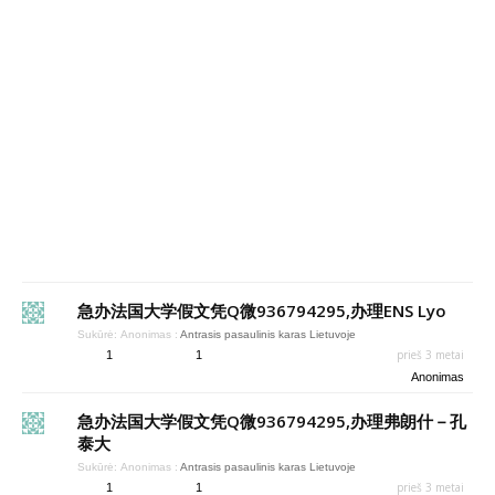
急办法国大学假文凭Q微936794295,办理ENS Lyo
Sukūrė:
Anonimas
:
Antrasis pasaulinis karas Lietuvoje
prieš 3 metai
1
1
Anonimas
急办法国大学假文凭Q微936794295,办理弗朗什－孔
泰大
Sukūrė:
Anonimas
:
Antrasis pasaulinis karas Lietuvoje
prieš 3 metai
1
1