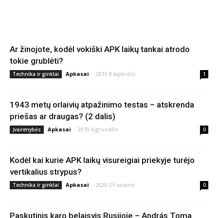
Ar žinojote, kodėl vokiški APK laikų tankai atrodo
tokie grublėti?
Apkasai
-
2019 8 lapkričio
Technika ir ginklai
1
1943 metų orlaivių atpažinimo testas – atskrenda
priešas ar draugas? (2 dalis)
Apkasai
-
2019 6 gruodžio
Įvairenybės
0
Kodėl kai kurie APK laikų visureigiai priekyje turėjo
vertikalius strypus?
Apkasai
-
2020 21 vasario
Technika ir ginklai
0
Paskutinis karo belaisvis Rusijoje – András Toma