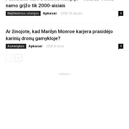
namo grįžo tik 2000-aisiais
Apkasai
-
2020 16 sausio
Neįtikėtinos istorijos
0
Ar žinojote, kad Marilyn Monroe karjera prasidėjo
karinių dronų gamykloje?
Apkasai
-
2020 8 kovo
Asmenybės
0
- reklama -