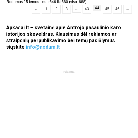
Rodomos 15 temos - nuo 646 iki 660 (viso: 688)
44
…
←
1
2
3
43
45
46
→
Apkasai.lt – svetainė apie Antrojo pasaulinio karo
istorijos skeveldras. Klausimus dėl reklamos ar
straipsnių perpublikavimo bei temų pasiūlymus
siųskite
info@nodum.lt
- reklama -