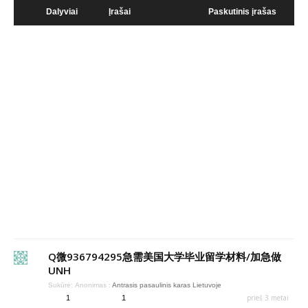
Dalyviai
Įrašai
Paskutinis įrašas
Q微936794295急需美国大学毕业留学材料/加急做
UNH
Sukūrė:
Anonimas
:
Antrasis pasaulinis karas Lietuvoje
prieš 3 metai
1
1