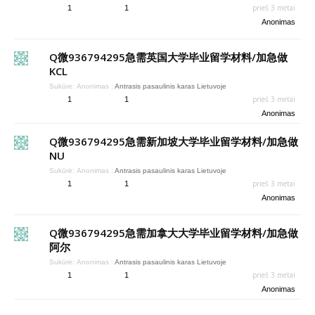
prieš 3 metai
1
1
Anonimas
Q微936794295急需英国大学毕业留学材料/加急做
KCL
Sukūrė:
Anonimas
:
Antrasis pasaulinis karas Lietuvoje
prieš 3 metai
1
1
Anonimas
Q微936794295急需新加坡大学毕业留学材料/加急做
NU
Sukūrė:
Anonimas
:
Antrasis pasaulinis karas Lietuvoje
prieš 3 metai
1
1
Anonimas
Q微936794295急需加拿大大学毕业留学材料/加急做
阿尔
Sukūrė:
Anonimas
:
Antrasis pasaulinis karas Lietuvoje
prieš 3 metai
1
1
Anonimas