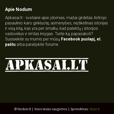
Apie Nodum
Apkasai.lt - svetainė apie įdomias, mažai girdėtas Antrojo
pasaulinio karo ginkluotę, asmenybes, neįtikėtinas istorijas
ir visą kitą, kas yra per smulku, kad patektų į istorijos
vadovėlius ir rimtas knygas. Turite ką papasakoti?
Susisiekite su mumis per mūsų
Facebook puslapį
,
el.
paštu
arba parašykite forume.
© Nodum.lt | Visos teisės saugomos | Sprendimas:
Sbyte.lt