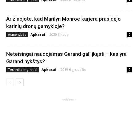
Ar žinojote, kad Marilyn Monroe karjera prasidėjo
karinių dronų gamykloje?
Apkasai
-
2020 8 kovo
Asmenybės
0
Neteisingai naudojamas Garand gali įkąsti – kas yra
Garand nykštys?
Apkasai
-
2019 6 gruodžio
Technika ir ginklai
0
- reklama -