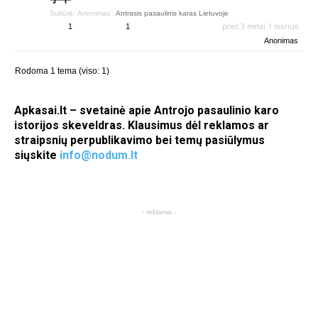
Sukūrė:
Anonimas
:
Antrasis pasaulinis karas Lietuvoje
prieš 3 metai 1 mėnuo
1
1
Anonimas
Rodoma 1 tema (viso: 1)
Apkasai.lt – svetainė apie Antrojo pasaulinio karo
istorijos skeveldras. Klausimus dėl reklamos ar
straipsnių perpublikavimo bei temų pasiūlymus
siųskite
info@nodum.lt
- reklama -