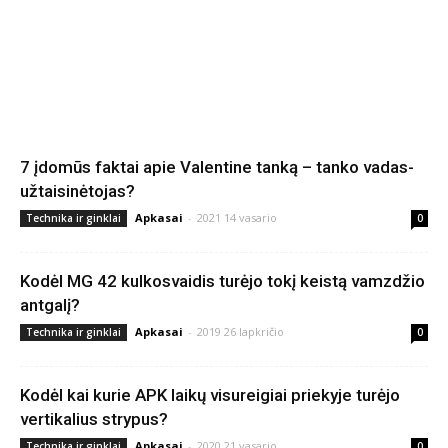
7 įdomūs faktai apie Valentine tanką – tanko vadas-
užtaisinėtojas?
Apkasai
-
2021 14 vasario
Technika ir ginklai
0
Kodėl MG 42 kulkosvaidis turėjo tokį keistą vamzdžio
antgalį?
Apkasai
-
2019 26 lapkričio
Technika ir ginklai
0
Kodėl kai kurie APK laikų visureigiai priekyje turėjo
vertikalius strypus?
Apkasai
-
2020 21 vasario
Technika ir ginklai
0