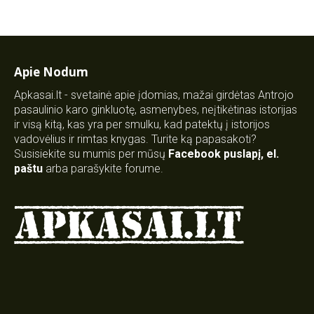
Apie Nodum
Apkasai.lt - svetainė apie įdomias, mažai girdėtas Antrojo
pasaulinio karo ginkluotę, asmenybes, neįtikėtinas istorijas
ir visą kitą, kas yra per smulku, kad patektų į istorijos
vadovėlius ir rimtas knygas. Turite ką papasakoti?
Susisiekite su mumis per mūsų
Facebook puslapį
,
el.
paštu
arba parašykite forume.