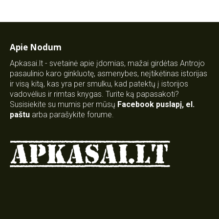
Apie Nodum
Apkasai.lt - svetainė apie įdomias, mažai girdėtas Antrojo
pasaulinio karo ginkluotę, asmenybes, neįtikėtinas istorijas
ir visą kitą, kas yra per smulku, kad patektų į istorijos
vadovėlius ir rimtas knygas. Turite ką papasakoti?
Susisiekite su mumis per mūsų
Facebook puslapį
,
el.
paštu
arba parašykite forume.