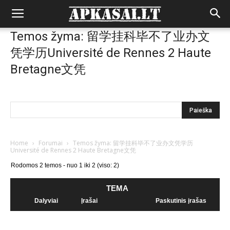
Temos žyma: 留学挂科毕不了业办文
凭学历Université de Rennes 2 Haute
Bretagne文凭
Home
›
Forumai
›
Temos žyma: 留学挂科毕不了业办文凭学历
Université de Rennes 2 Haute Bretagne文凭
Rodomos 2 temos - nuo 1 iki 2 (viso: 2)
TEMA
Dalyviai
Įrašai
Paskutinis įrašas