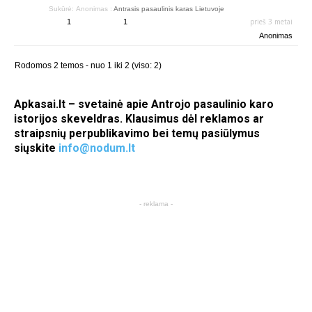
Sukūrė:
Anonimas
:
Antrasis pasaulinis karas Lietuvoje
prieš 3 metai
1
1
Anonimas
Rodomos 2 temos - nuo 1 iki 2 (viso: 2)
Apkasai.lt – svetainė apie Antrojo pasaulinio karo
istorijos skeveldras. Klausimus dėl reklamos ar
straipsnių perpublikavimo bei temų pasiūlymus
siųskite
info@nodum.lt
- reklama -