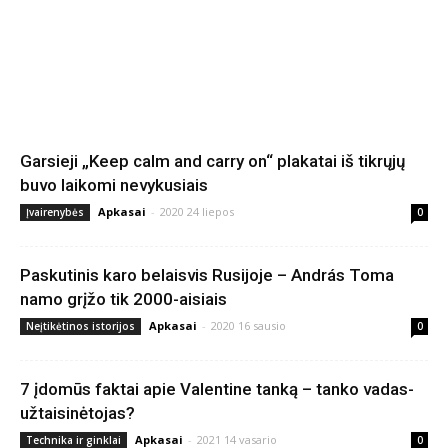
Garsieji „Keep calm and carry on“ plakatai iš tikrųjų
buvo laikomi nevykusiais
Apkasai
-
2020 24 liepos
Įvairenybės
0
Paskutinis karo belaisvis Rusijoje – András Toma
namo grįžo tik 2000-aisiais
Apkasai
-
2020 16 sausio
Neįtikėtinos istorijos
0
7 įdomūs faktai apie Valentine tanką – tanko vadas-
užtaisinėtojas?
Apkasai
-
2021 14 vasario
Technika ir ginklai
0