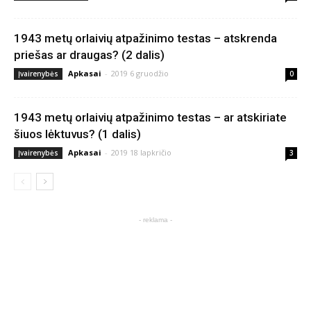
1943 metų orlaivių atpažinimo testas – atskrenda
priešas ar draugas? (2 dalis)
Apkasai
-
2019 6 gruodžio
Įvairenybės
0
1943 metų orlaivių atpažinimo testas – ar atskiriate
šiuos lėktuvus? (1 dalis)
Apkasai
-
2019 18 lapkričio
Įvairenybės
3
- reklama -