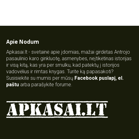
Apie Nodum
Apkasai.lt - svetainė apie įdomias, mažai girdėtas Antrojo
pasaulinio karo ginkluotę, asmenybes, neįtikėtinas istorijas
ir visą kitą, kas yra per smulku, kad patektų į istorijos
vadovėlius ir rimtas knygas. Turite ką papasakoti?
Susisiekite su mumis per mūsų
Facebook puslapį
,
el.
paštu
arba parašykite forume.