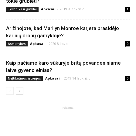
tokie grublėti?
Apkasai
-
2019 8 lapkričio
Technika ir ginklai
1
Ar žinojote, kad Marilyn Monroe karjera prasidėjo
karinių dronų gamykloje?
Apkasai
-
2020 8 kovo
Asmenybės
0
Kaip pačiame karo sūkuryje britų povandeniniame
laive gyveno elnias?
Apkasai
-
2019 14 lapkričio
Neįtikėtinos istorijos
0
- reklama -