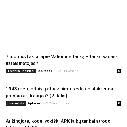
7 įdomūs faktai apie Valentine tanką – tanko vadas-
užtaisinėtojas?
Apkasai
-
2021 14 vasario
Technika ir ginklai
0
1943 metų orlaivių atpažinimo testas – atskrenda
priešas ar draugas? (2 dalis)
Apkasai
-
2019 6 gruodžio
Įvairenybės
0
Ar žinojote, kodėl vokiški APK laikų tankai atrodo