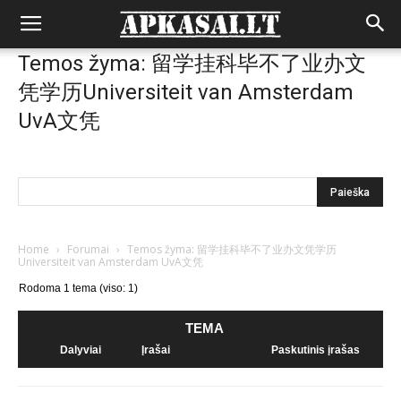
Temos žyma: 留学挂科毕不了业办文
凭学历Universiteit van Amsterdam
UvA文凭
Home
›
Forumai
›
Temos žyma: 留学挂科毕不了业办文凭学历
Universiteit van Amsterdam UvA文凭
Rodoma 1 tema (viso: 1)
TEMA
Dalyviai
Įrašai
Paskutinis įrašas