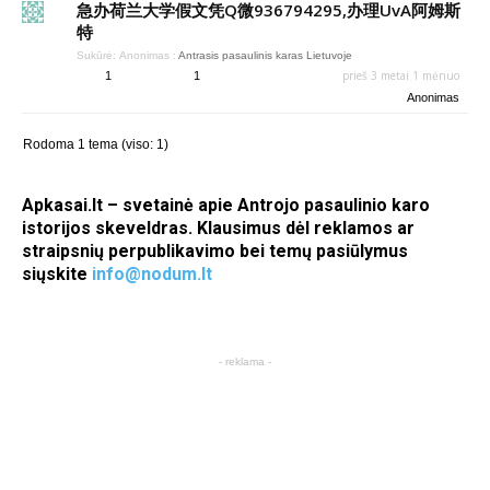
急办荷兰大学假文凭Q微936794295,办理UvA阿姆斯
特
Sukūrė:
Anonimas
:
Antrasis pasaulinis karas Lietuvoje
prieš 3 metai 1 mėnuo
1
1
Anonimas
Rodoma 1 tema (viso: 1)
Apkasai.lt – svetainė apie Antrojo pasaulinio karo
istorijos skeveldras. Klausimus dėl reklamos ar
straipsnių perpublikavimo bei temų pasiūlymus
siųskite
info@nodum.lt
- reklama -