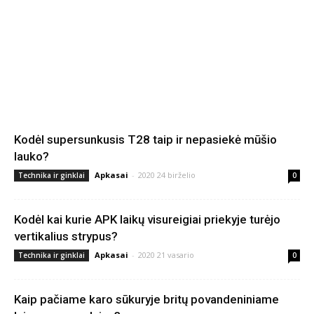
Kodėl supersunkusis T28 taip ir nepasiekė mūšio
lauko?
Apkasai
-
2020 24 birželio
Technika ir ginklai
0
Kodėl kai kurie APK laikų visureigiai priekyje turėjo
vertikalius strypus?
Apkasai
-
2020 21 vasario
Technika ir ginklai
0
Kaip pačiame karo sūkuryje britų povandeniniame