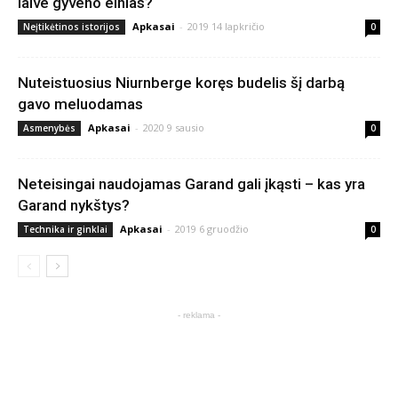
laive gyveno elnias?
Apkasai
-
2019 14 lapkričio
Neįtikėtinos istorijos
0
Nuteistuosius Niurnberge koręs budelis šį darbą
gavo meluodamas
Apkasai
-
2020 9 sausio
Asmenybės
0
Neteisingai naudojamas Garand gali įkąsti – kas yra
Garand nykštys?
Apkasai
-
2019 6 gruodžio
Technika ir ginklai
0
- reklama -