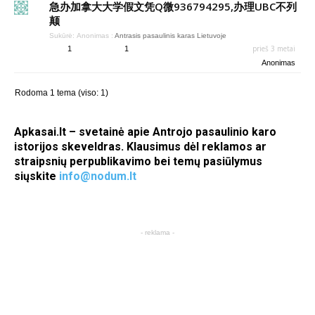
急办加拿大大学假文凭Q微936794295,办理UBC不列
颠
Sukūrė:
Anonimas
:
Antrasis pasaulinis karas Lietuvoje
prieš 3 metai
1
1
Anonimas
Rodoma 1 tema (viso: 1)
Apkasai.lt – svetainė apie Antrojo pasaulinio karo
istorijos skeveldras. Klausimus dėl reklamos ar
straipsnių perpublikavimo bei temų pasiūlymus
siųskite
info@nodum.lt
- reklama -