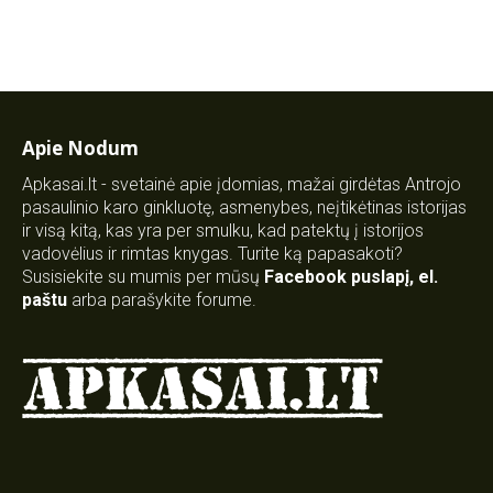
Apie Nodum
Apkasai.lt - svetainė apie įdomias, mažai girdėtas Antrojo
pasaulinio karo ginkluotę, asmenybes, neįtikėtinas istorijas
ir visą kitą, kas yra per smulku, kad patektų į istorijos
vadovėlius ir rimtas knygas. Turite ką papasakoti?
Susisiekite su mumis per mūsų
Facebook puslapį
,
el.
paštu
arba parašykite forume.