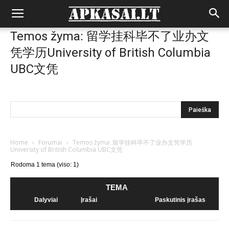
Temos žyma: 留学挂科毕不了业办文
凭学历University of British Columbia
UBC文凭
Home
›
Forumai
›
Temos žyma: 留学挂科毕不了业办文凭学历
University of British Columbia UBC文凭
Rodoma 1 tema (viso: 1)
TEMA
Dalyviai
Įrašai
Paskutinis įrašas