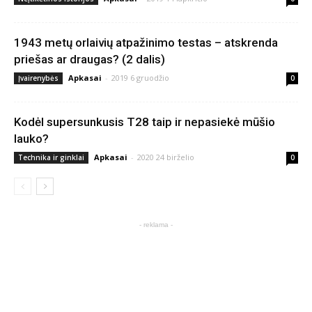
1943 metų orlaivių atpažinimo testas – atskrenda
priešas ar draugas? (2 dalis)
Apkasai
-
2019 6 gruodžio
Įvairenybės
0
Kodėl supersunkusis T28 taip ir nepasiekė mūšio
lauko?
Apkasai
-
2020 24 birželio
Technika ir ginklai
0
- reklama -