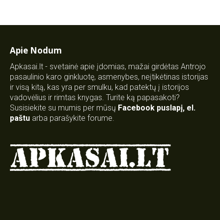
Apie Nodum
Apkasai.lt - svetainė apie įdomias, mažai girdėtas Antrojo
pasaulinio karo ginkluotę, asmenybes, neįtikėtinas istorijas
ir visą kitą, kas yra per smulku, kad patektų į istorijos
vadovėlius ir rimtas knygas. Turite ką papasakoti?
Susisiekite su mumis per mūsų
Facebook puslapį
,
el.
paštu
arba parašykite forume.