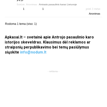
Sukūrė:
Anonimas
:
Antrasis pasaulinis karas Lietuvoje
prieš 3 metai
1
1
Anonimas
Rodoma 1 tema (viso: 1)
Apkasai.lt – svetainė apie Antrojo pasaulinio karo
istorijos skeveldras. Klausimus dėl reklamos ar
straipsnių perpublikavimo bei temų pasiūlymus
siųskite
info@nodum.lt
- reklama -