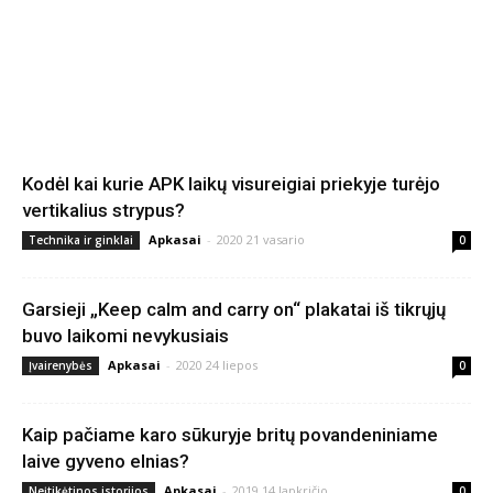
Kodėl kai kurie APK laikų visureigiai priekyje turėjo
vertikalius strypus?
Apkasai
-
2020 21 vasario
Technika ir ginklai
0
Garsieji „Keep calm and carry on“ plakatai iš tikrųjų
buvo laikomi nevykusiais
Apkasai
-
2020 24 liepos
Įvairenybės
0
Kaip pačiame karo sūkuryje britų povandeniniame
laive gyveno elnias?
Apkasai
-
2019 14 lapkričio
Neįtikėtinos istorijos
0