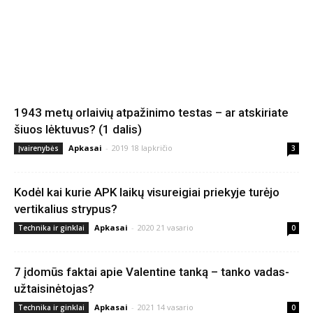
1943 metų orlaivių atpažinimo testas – ar atskiriate
šiuos lėktuvus? (1 dalis)
Apkasai
-
2019 18 lapkričio
Įvairenybės
3
Kodėl kai kurie APK laikų visureigiai priekyje turėjo
vertikalius strypus?
Apkasai
-
2020 21 vasario
Technika ir ginklai
0
7 įdomūs faktai apie Valentine tanką – tanko vadas-
užtaisinėtojas?
Apkasai
-
2021 14 vasario
Technika ir ginklai
0