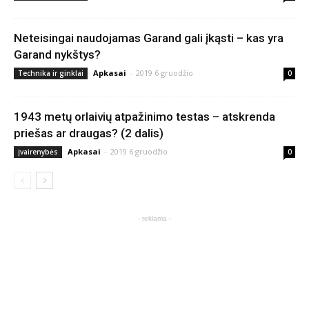
Neteisingai naudojamas Garand gali įkąsti – kas yra
Garand nykštys?
Apkasai
-
2019 6 gruodžio
Technika ir ginklai
0
1943 metų orlaivių atpažinimo testas – atskrenda
priešas ar draugas? (2 dalis)
Apkasai
-
2019 6 gruodžio
Įvairenybės
0
- reklama -