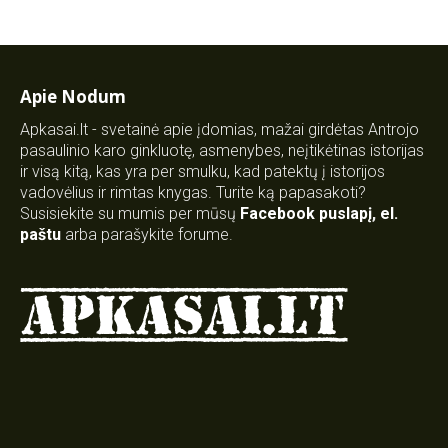
Apie Nodum
Apkasai.lt - svetainė apie įdomias, mažai girdėtas Antrojo
pasaulinio karo ginkluotę, asmenybes, neįtikėtinas istorijas
ir visą kitą, kas yra per smulku, kad patektų į istorijos
vadovėlius ir rimtas knygas. Turite ką papasakoti?
Susisiekite su mumis per mūsų
Facebook puslapį
,
el.
paštu
arba parašykite forume.