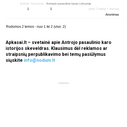
Sukūrė:
Anonimas
:
Antrasis pasaulinis karas Lietuvoje
prieš 3 metai 1 mėnuo
1
1
Anonimas
Rodomos 2 temos - nuo 1 iki 2 (viso: 2)
Apkasai.lt – svetainė apie Antrojo pasaulinio karo
istorijos skeveldras. Klausimus dėl reklamos ar
straipsnių perpublikavimo bei temų pasiūlymus
siųskite
info@nodum.lt
- reklama -