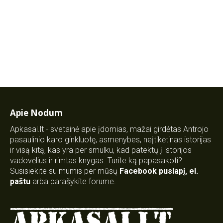
Apie Nodum
Apkasai.lt - svetainė apie įdomias, mažai girdėtas Antrojo
pasaulinio karo ginkluotę, asmenybes, neįtikėtinas istorijas
ir visą kitą, kas yra per smulku, kad patektų į istorijos
vadovėlius ir rimtas knygas. Turite ką papasakoti?
Susisiekite su mumis per mūsų
Facebook puslapį
,
el.
paštu
arba parašykite forume.