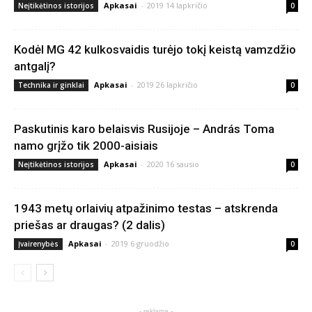
Apkasai
-
2019 14 lapkričio
Neįtikėtinos istorijos
0
Kodėl MG 42 kulkosvaidis turėjo tokį keistą vamzdžio
antgalį?
Apkasai
-
2019 26 lapkričio
Technika ir ginklai
0
Paskutinis karo belaisvis Rusijoje – András Toma
namo grįžo tik 2000-aisiais
Apkasai
-
2020 16 sausio
Neįtikėtinos istorijos
0
1943 metų orlaivių atpažinimo testas – atskrenda
priešas ar draugas? (2 dalis)
Apkasai
-
2019 6 gruodžio
Įvairenybės
0
- reklama -