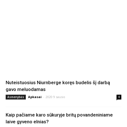
Nuteistuosius Niurnberge koręs budelis šį darbą
gavo meluodamas
Apkasai
-
2020 9 sausio
Asmenybės
0
Kaip pačiame karo sūkuryje britų povandeniniame
laive gyveno elnias?