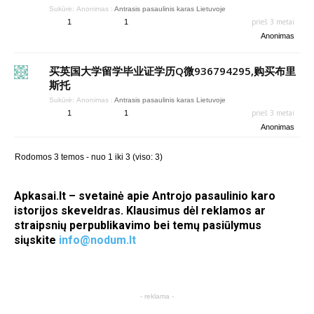
Sukūrė:
Anonimas
:
Antrasis pasaulinis karas Lietuvoje
prieš 3 metai
1
1
Anonimas
买英国大学留学毕业证学历Q微936794295,购买布里
斯托
Sukūrė:
Anonimas
:
Antrasis pasaulinis karas Lietuvoje
prieš 3 metai
1
1
Anonimas
Rodomos 3 temos - nuo 1 iki 3 (viso: 3)
Apkasai.lt – svetainė apie Antrojo pasaulinio karo
istorijos skeveldras. Klausimus dėl reklamos ar
straipsnių perpublikavimo bei temų pasiūlymus
siųskite
info@nodum.lt
- reklama -