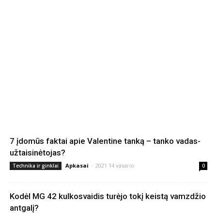
7 įdomūs faktai apie Valentine tanką – tanko vadas-
užtaisinėtojas?
Apkasai
-
2021 14 vasario
Technika ir ginklai
0
Kodėl MG 42 kulkosvaidis turėjo tokį keistą vamzdžio
antgalį?