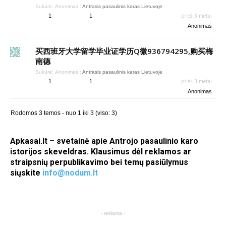
Sukūrė:
Anonimas
:
Antrasis pasaulinis karas Lietuvoje
prieš 3 metai
1
1
Anonimas
买西班牙大学留学毕业证学历Q微936794295,购买梅
南德
Sukūrė:
Anonimas
:
Antrasis pasaulinis karas Lietuvoje
prieš 3 metai
1
1
Anonimas
Rodomos 3 temos - nuo 1 iki 3 (viso: 3)
Apkasai.lt – svetainė apie Antrojo pasaulinio karo
istorijos skeveldras. Klausimus dėl reklamos ar
straipsnių perpublikavimo bei temų pasiūlymus
siųskite
info@nodum.lt
- reklama -