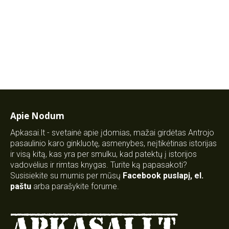
Apie Nodum
Apkasai.lt - svetainė apie įdomias, mažai girdėtas Antrojo
pasaulinio karo ginkluotę, asmenybes, neįtikėtinas istorijas
ir visą kitą, kas yra per smulku, kad patektų į istorijos
vadovėlius ir rimtas knygas. Turite ką papasakoti?
Susisiekite su mumis per mūsų
Facebook puslapį
,
el.
paštu
arba parašykite forume.