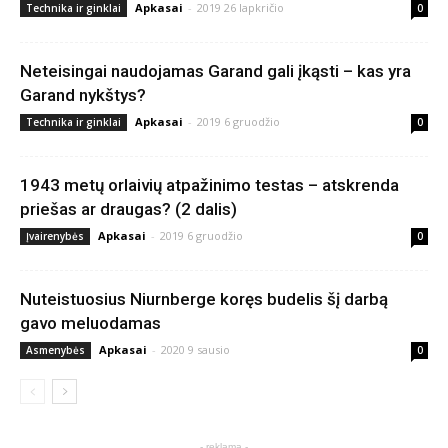
Apkasai
-
2019 26 lapkričio
Technika ir ginklai
0
Neteisingai naudojamas Garand gali įkąsti – kas yra
Garand nykštys?
Apkasai
-
2019 6 gruodžio
Technika ir ginklai
0
1943 metų orlaivių atpažinimo testas – atskrenda
priešas ar draugas? (2 dalis)
Apkasai
-
2019 6 gruodžio
Įvairenybės
0
Nuteistuosius Niurnberge koręs budelis šį darbą
gavo meluodamas
Apkasai
-
2020 9 sausio
Asmenybės
0
- reklama -