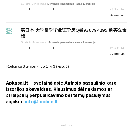
Sukūrė:
Anonimas
:
Antrasis pasaulinis karas Lietuvoje
prieš 3 metai
1
1
Anonimas
买日本 大学留学毕业证学历Q微936794295,购买立命
馆
Sukūrė:
Anonimas
:
Antrasis pasaulinis karas Lietuvoje
prieš 3 metai
1
1
Anonimas
Rodomos 3 temos - nuo 1 iki 3 (viso: 3)
Apkasai.lt – svetainė apie Antrojo pasaulinio karo
istorijos skeveldras. Klausimus dėl reklamos ar
straipsnių perpublikavimo bei temų pasiūlymus
siųskite
info@nodum.lt
- reklama -