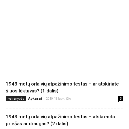
1943 metų orlaivių atpažinimo testas – ar atskiriate
šiuos lėktuvus? (1 dalis)
Apkasai
-
2019 18 lapkričio
Įvairenybės
3
1943 metų orlaivių atpažinimo testas – atskrenda
priešas ar draugas? (2 dalis)