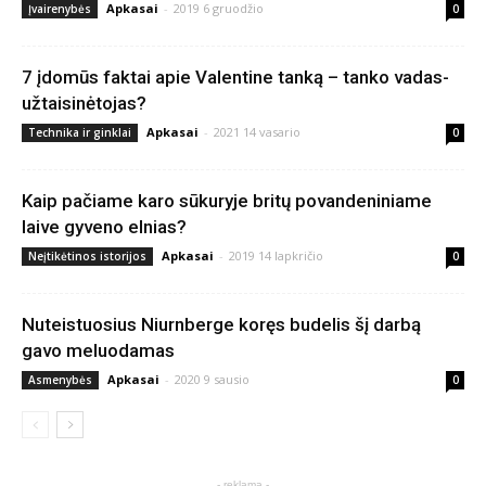
Apkasai
-
2019 6 gruodžio
Įvairenybės
0
7 įdomūs faktai apie Valentine tanką – tanko vadas-
užtaisinėtojas?
Apkasai
-
2021 14 vasario
Technika ir ginklai
0
Kaip pačiame karo sūkuryje britų povandeniniame
laive gyveno elnias?
Apkasai
-
2019 14 lapkričio
Neįtikėtinos istorijos
0
Nuteistuosius Niurnberge koręs budelis šį darbą
gavo meluodamas
Apkasai
-
2020 9 sausio
Asmenybės
0
- reklama -