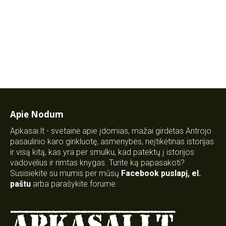
Apie Nodum
Apkasai.lt - svetainė apie įdomias, mažai girdėtas Antrojo
pasaulinio karo ginkluotę, asmenybes, neįtikėtinas istorijas
ir visą kitą, kas yra per smulku, kad patektų į istorijos
vadovėlius ir rimtas knygas. Turite ką papasakoti?
Susisiekite su mumis per mūsų
Facebook puslapį
,
el.
paštu
arba parašykite forume.