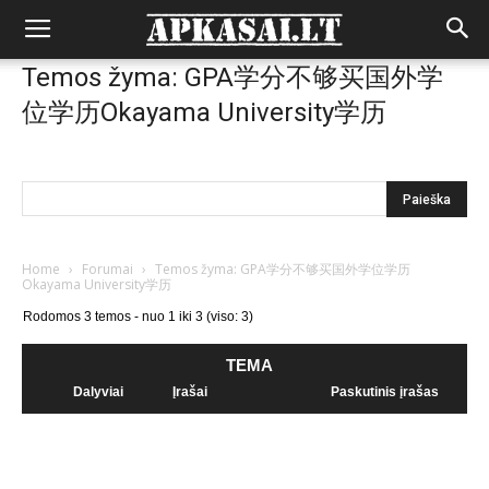
Temos žyma: GPA学分不够买国外学
位学历Okayama University学历
Home
›
Forumai
›
Temos žyma: GPA学分不够买国外学位学历
Okayama University学历
Rodomos 3 temos - nuo 1 iki 3 (viso: 3)
TEMA
Dalyviai
Įrašai
Paskutinis įrašas