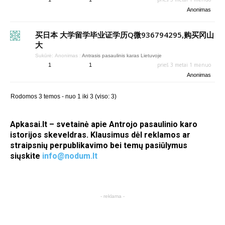
Anonimas
买日本 大学留学毕业证学历Q微936794295,购买冈山
大
Sukūrė:
Anonimas
:
Antrasis pasaulinis karas Lietuvoje
prieš 3 metai 1 mėnuo
1
1
Anonimas
Rodomos 3 temos - nuo 1 iki 3 (viso: 3)
Apkasai.lt – svetainė apie Antrojo pasaulinio karo
istorijos skeveldras. Klausimus dėl reklamos ar
straipsnių perpublikavimo bei temų pasiūlymus
siųskite
info@nodum.lt
- reklama -