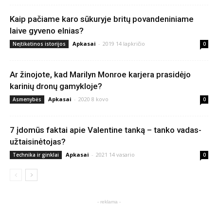
Kaip pačiame karo sūkuryje britų povandeniniame
laive gyveno elnias?
Apkasai
-
2019 14 lapkričio
Neįtikėtinos istorijos
0
Ar žinojote, kad Marilyn Monroe karjera prasidėjo
karinių dronų gamykloje?
Apkasai
-
2020 8 kovo
Asmenybės
0
7 įdomūs faktai apie Valentine tanką – tanko vadas-
užtaisinėtojas?
Apkasai
-
2021 14 vasario
Technika ir ginklai
0
- reklama -