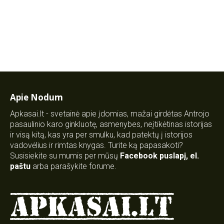
Apie Nodum
Apkasai.lt - svetainė apie įdomias, mažai girdėtas Antrojo
pasaulinio karo ginkluotę, asmenybes, neįtikėtinas istorijas
ir visą kitą, kas yra per smulku, kad patektų į istorijos
vadovėlius ir rimtas knygas. Turite ką papasakoti?
Susisiekite su mumis per mūsų
Facebook puslapį
,
el.
paštu
arba parašykite forume.