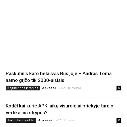
Paskutinis karo belaisvis Rusijoje – András Toma
namo grįžo tik 2000-aisiais
Apkasai
-
2020 16 sausio
Neįtikėtinos istorijos
0
Kodėl kai kurie APK laikų visureigiai priekyje turėjo
vertikalius strypus?
Apkasai
-
2020 21 vasario
Technika ir ginklai
0