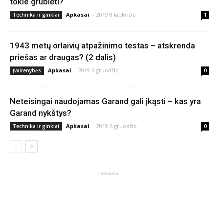
tokie grublėti?
Apkasai
-
2019 8 lapkričio
Technika ir ginklai
1
1943 metų orlaivių atpažinimo testas – atskrenda
priešas ar draugas? (2 dalis)
Apkasai
-
2019 6 gruodžio
Įvairenybės
0
Neteisingai naudojamas Garand gali įkąsti – kas yra
Garand nykštys?
Apkasai
-
2019 6 gruodžio
Technika ir ginklai
0
- reklama -