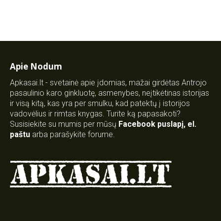
Apie Nodum
Apkasai.lt - svetainė apie įdomias, mažai girdėtas Antrojo
pasaulinio karo ginkluotę, asmenybes, neįtikėtinas istorijas
ir visą kitą, kas yra per smulku, kad patektų į istorijos
vadovėlius ir rimtas knygas. Turite ką papasakoti?
Susisiekite su mumis per mūsų
Facebook puslapį
,
el.
paštu
arba parašykite forume.