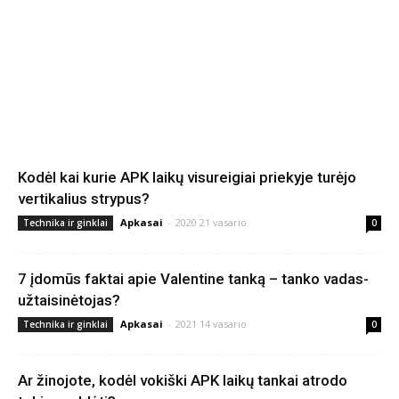
Kodėl kai kurie APK laikų visureigiai priekyje turėjo
vertikalius strypus?
Apkasai
-
2020 21 vasario
Technika ir ginklai
0
7 įdomūs faktai apie Valentine tanką – tanko vadas-
užtaisinėtojas?
Apkasai
-
2021 14 vasario
Technika ir ginklai
0
Ar žinojote, kodėl vokiški APK laikų tankai atrodo