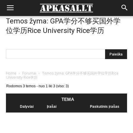
Temos žyma: GPA学分不够买国外学
位学历Rice University Rice学历
Home
›
Forumai
›
Temos žyma: GPA学分不够买国外学位学历Rice
University Rice学历
Rodomos 3 temos - nuo 1 iki 3 (viso: 3)
TEMA
Dalyviai
Įrašai
Paskutinis įrašas