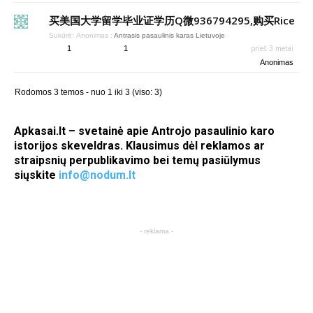
买美国大学留学毕业证学历Q微936794295,购买Rice
Sukūrė:
Anonimas
:
Antrasis pasaulinis karas Lietuvoje
prieš 3 metai
1
1
Anonimas
Rodomos 3 temos - nuo 1 iki 3 (viso: 3)
Apkasai.lt – svetainė apie Antrojo pasaulinio karo
istorijos skeveldras. Klausimus dėl reklamos ar
straipsnių perpublikavimo bei temų pasiūlymus
siųskite
info@nodum.lt
- reklama -