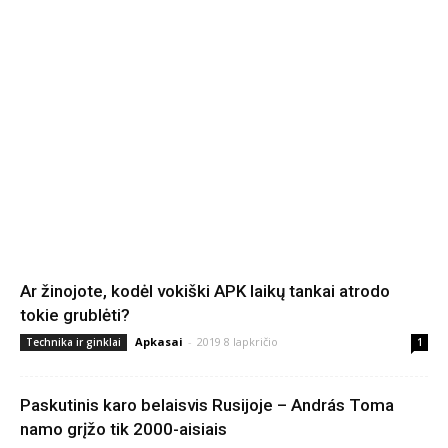
Ar žinojote, kodėl vokiški APK laikų tankai atrodo
tokie grublėti?
Apkasai
-
2019 8 lapkričio
Technika ir ginklai
1
Paskutinis karo belaisvis Rusijoje – András Toma
namo grįžo tik 2000-aisiais