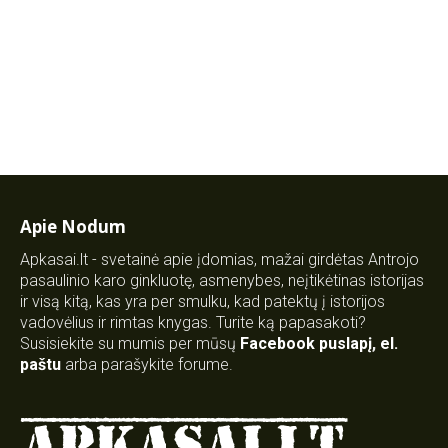
Apie Nodum
Apkasai.lt - svetainė apie įdomias, mažai girdėtas Antrojo
pasaulinio karo ginkluotę, asmenybes, neįtikėtinas istorijas
ir visą kitą, kas yra per smulku, kad patektų į istorijos
vadovėlius ir rimtas knygas. Turite ką papasakoti?
Susisiekite su mumis per mūsų
Facebook puslapį
,
el.
paštu
arba parašykite forume.