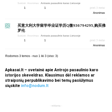
Sukūrė:
Anonimas
:
Antrasis pasaulinis karas Lietuvoje
prieš 3 metai
1
1
Anonimas
买意大利大学留学毕业证学历Q微936794295,购买佛
罗伦
Sukūrė:
Anonimas
:
Antrasis pasaulinis karas Lietuvoje
prieš 3 metai
1
1
Anonimas
Rodomos 3 temos - nuo 1 iki 3 (viso: 3)
Apkasai.lt – svetainė apie Antrojo pasaulinio karo
istorijos skeveldras. Klausimus dėl reklamos ar
straipsnių perpublikavimo bei temų pasiūlymus
siųskite
info@nodum.lt
- reklama -