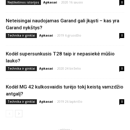
Apkasai
-
2020 16 sausio
Neįtikėtinos istorijos
0
Neteisingai naudojamas Garand gali įkąsti – kas yra
Garand nykštys?
Apkasai
-
2019 6 gruodžio
Technika ir ginklai
0
Kodėl supersunkusis T28 taip ir nepasiekė mūšio
lauko?
Apkasai
-
2020 24 birželio
Technika ir ginklai
0
Kodėl MG 42 kulkosvaidis turėjo tokį keistą vamzdžio
antgalį?
Apkasai
-
2019 26 lapkričio
Technika ir ginklai
0
- reklama -