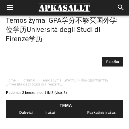
Temos žyma: GPA学分不够买国外学
位学历Università degli Studi di
Firenze学历
Home
›
Forumai
›
Temos žyma: GPA学分不够买国外学位学历
Università degli Studi di Firenze学历
Rodomos 3 temos - nuo 1 iki 3 (viso: 3)
TEMA
Dalyviai
Įrašai
Paskutinis įrašas