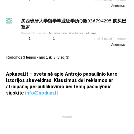
Anonimas
买西班牙大学留学毕业证学历Q微936794295,购买巴
塞罗
Sukūrė:
Anonimas
:
Antrasis pasaulinis karas Lietuvoje
prieš 3 metai 1 mėnuo
1
1
Anonimas
Rodomos 3 temos - nuo 1 iki 3 (viso: 3)
Apkasai.lt – svetainė apie Antrojo pasaulinio karo
istorijos skeveldras. Klausimus dėl reklamos ar
straipsnių perpublikavimo bei temų pasiūlymus
siųskite
info@nodum.lt
- reklama -