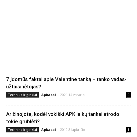
7 įdomūs faktai apie Valentine tanką – tanko vadas-
užtaisinėtojas?
Apkasai
-
2021 14 vasario
Technika ir ginklai
0
Ar žinojote, kodėl vokiški APK laikų tankai atrodo
tokie grublėti?
Apkasai
-
2019 8 lapkričio
Technika ir ginklai
1