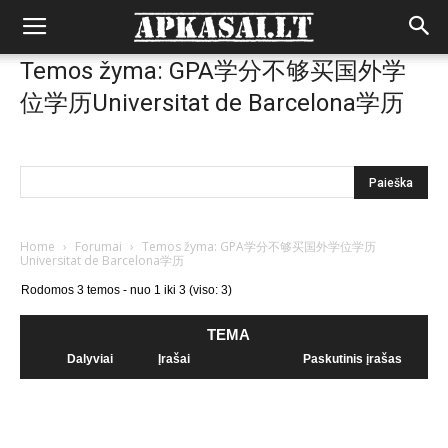
Temos žyma: GPA学分不够买国外学
位学历Universitat de Barcelona学历
Home
›
Forumai
›
Temos žyma: GPA学分不够买国外学位学历
Universitat de Barcelona学历
Rodomos 3 temos - nuo 1 iki 3 (viso: 3)
TEMA
Dalyviai
Įrašai
Paskutinis įrašas