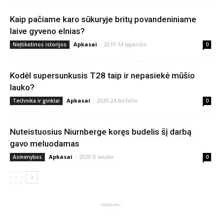
Kaip pačiame karo sūkuryje britų povandeniniame
laive gyveno elnias?
Apkasai
-
2019 14 lapkričio
Neįtikėtinos istorijos
0
Kodėl supersunkusis T28 taip ir nepasiekė mūšio
lauko?
Apkasai
-
2020 24 birželio
Technika ir ginklai
0
Nuteistuosius Niurnberge koręs budelis šį darbą
gavo meluodamas
Apkasai
-
2020 9 sausio
Asmenybės
0
- reklama -