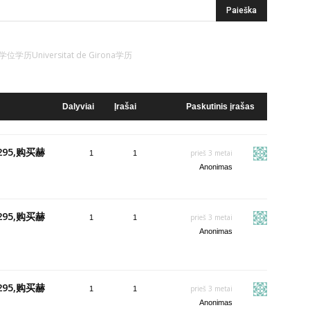
学历Universitat de Girona学历
Dalyviai
Įrašai
Paskutinis įrašas
95,购买赫
prieš 3 metai
1
1
Anonimas
95,购买赫
prieš 3 metai
1
1
Anonimas
95,购买赫
prieš 3 metai
1
1
Anonimas