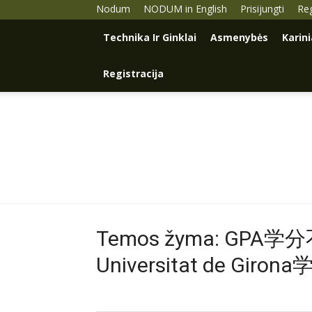
Nodum
NODUM in English
Prisijungti
Reg
Technika Ir Ginklai
Asmenybės
Karin
Registracija
Temos žyma: GP
Universitat de Giron