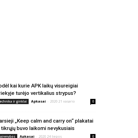
odėl kai kurie APK laikų visureigiai
riekyje turėjo vertikalius strypus?
Apkasai
-
2020 21 vasario
echnika ir ginklai
0
arsieji „Keep calm and carry on“ plakatai
š tikrųjų buvo laikomi nevykusiais
Apkasai
-
2020 24 liepos
vairenybės
0