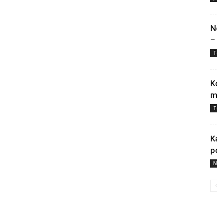
N
–
T
K
m
T
K
p
N