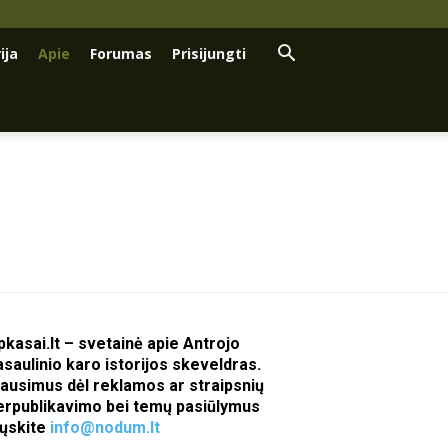
ija
Apie
Forumas
Prisijungti
pkasai.lt – svetainė apie Antrojo
asaulinio karo istorijos skeveldras.
lausimus dėl reklamos ar straipsnių
erpublikavimo bei temų pasiūlymus
iųskite
info@nodum.lt