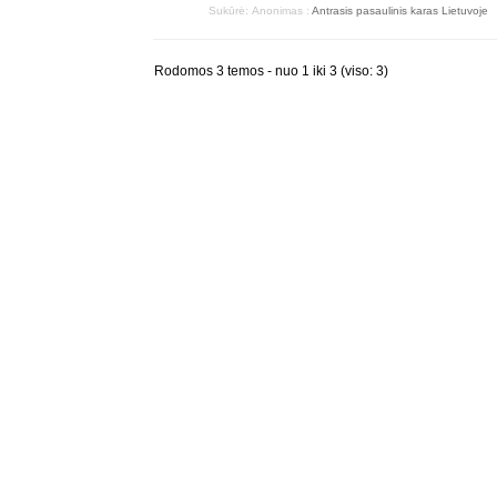
Sukūrė:
Anonimas
:
Antrasis pasaulinis karas Lietuvoje
Rodomos 3 temos - nuo 1 iki 3 (viso: 3)