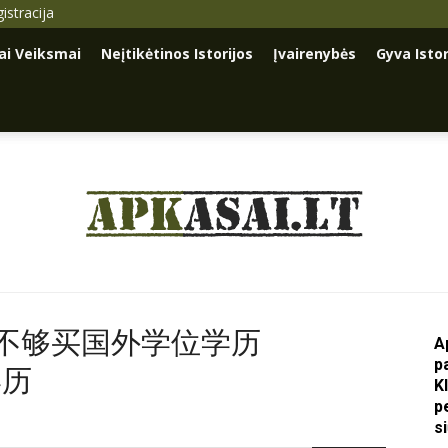
istracija
iai Veiksmai
Neįtikėtinos Istorijos
Įvairenybės
Gyva Istor
Apkasai.lt
A学分不够买国外学位学历
A
p
a学历
K
p
s