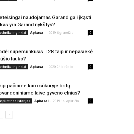
eteisingai naudojamas Garand gali įkąsti
 kas yra Garand nykštys?
Apkasai
-
2019 6 gruodžio
echnika ir ginklai
0
odėl supersunkusis T28 taip ir nepasiekė
ūšio lauko?
Apkasai
-
2020 24 birželio
echnika ir ginklai
0
aip pačiame karo sūkuryje britų
ovandeniniame laive gyveno elnias?
Apkasai
-
2019 14 lapkričio
eįtikėtinos istorijos
0