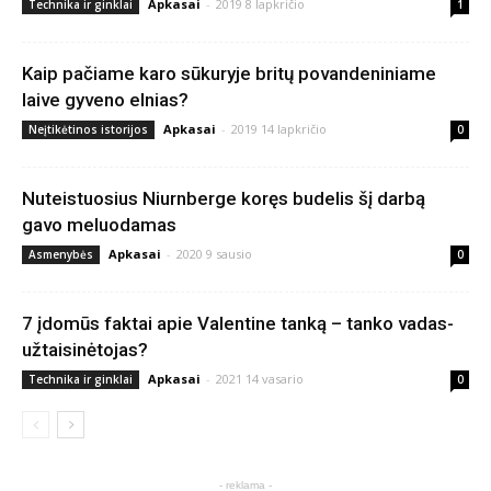
Apkasai
-
2019 8 lapkričio
Technika ir ginklai
1
Kaip pačiame karo sūkuryje britų povandeniniame
laive gyveno elnias?
Apkasai
-
2019 14 lapkričio
Neįtikėtinos istorijos
0
Nuteistuosius Niurnberge koręs budelis šį darbą
gavo meluodamas
Apkasai
-
2020 9 sausio
Asmenybės
0
7 įdomūs faktai apie Valentine tanką – tanko vadas-
užtaisinėtojas?
Apkasai
-
2021 14 vasario
Technika ir ginklai
0
- reklama -