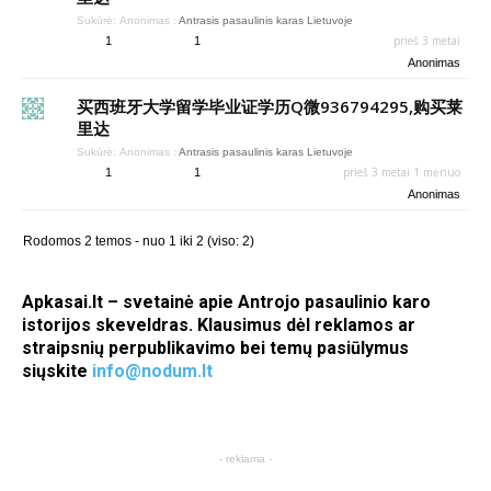
Sukūrė:
Anonimas
:
Antrasis pasaulinis karas Lietuvoje
prieš 3 metai
1
1
Anonimas
买西班牙大学留学毕业证学历Q微936794295,购买莱
里达
Sukūrė:
Anonimas
:
Antrasis pasaulinis karas Lietuvoje
prieš 3 metai 1 mėnuo
1
1
Anonimas
Rodomos 2 temos - nuo 1 iki 2 (viso: 2)
Apkasai.lt – svetainė apie Antrojo pasaulinio karo
istorijos skeveldras. Klausimus dėl reklamos ar
straipsnių perpublikavimo bei temų pasiūlymus
siųskite
info@nodum.lt
- reklama -