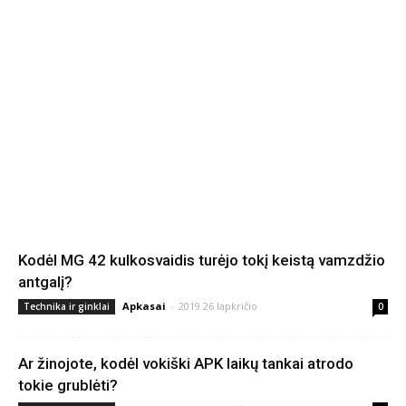
Kodėl MG 42 kulkosvaidis turėjo tokį keistą vamzdžio
antgalį?
Apkasai
-
2019 26 lapkričio
Technika ir ginklai
0
Ar žinojote, kodėl vokiški APK laikų tankai atrodo
tokie grublėti?