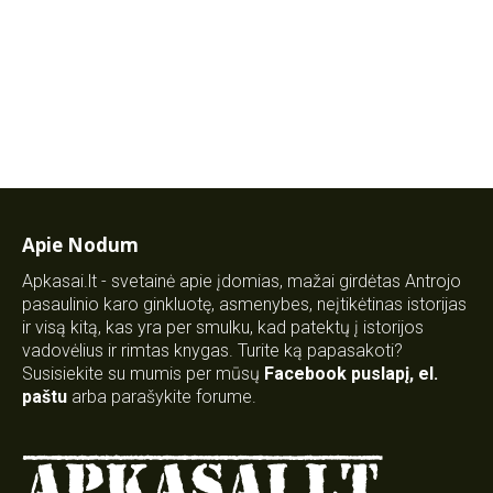
Apie Nodum
Apkasai.lt - svetainė apie įdomias, mažai girdėtas Antrojo
pasaulinio karo ginkluotę, asmenybes, neįtikėtinas istorijas
ir visą kitą, kas yra per smulku, kad patektų į istorijos
vadovėlius ir rimtas knygas. Turite ką papasakoti?
Susisiekite su mumis per mūsų
Facebook puslapį
,
el.
paštu
arba parašykite forume.