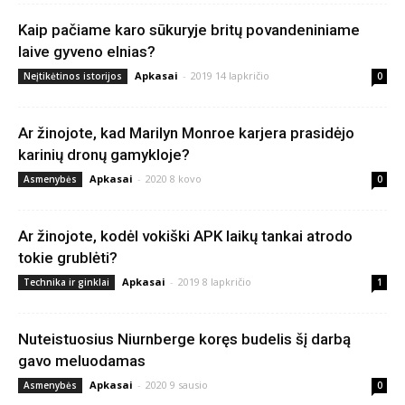
Kaip pačiame karo sūkuryje britų povandeniniame
laive gyveno elnias?
Apkasai
-
2019 14 lapkričio
Neįtikėtinos istorijos
0
Ar žinojote, kad Marilyn Monroe karjera prasidėjo
karinių dronų gamykloje?
Apkasai
-
2020 8 kovo
Asmenybės
0
Ar žinojote, kodėl vokiški APK laikų tankai atrodo
tokie grublėti?
Apkasai
-
2019 8 lapkričio
Technika ir ginklai
1
Nuteistuosius Niurnberge koręs budelis šį darbą
gavo meluodamas
Apkasai
-
2020 9 sausio
Asmenybės
0