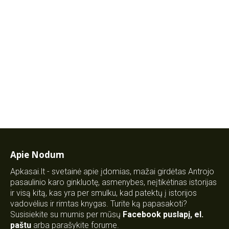
Apie Nodum
Apkasai.lt - svetainė apie įdomias, mažai girdėtas Antrojo
pasaulinio karo ginkluotę, asmenybes, neįtikėtinas istorijas
ir visą kitą, kas yra per smulku, kad patektų į istorijos
vadovėlius ir rimtas knygas. Turite ką papasakoti?
Susisiekite su mumis per mūsų
Facebook puslapį
,
el.
paštu
arba parašykite forume.