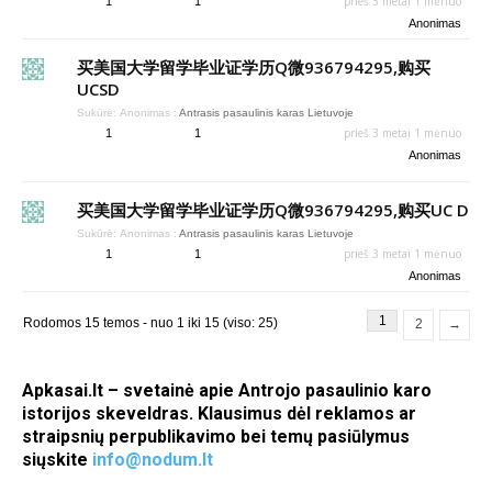
prieš 3 metai 1 mėnuo
1
1
Anonimas
买美国大学留学毕业证学历Q微936794295,购买
UCSD
Sukūrė:
Anonimas
:
Antrasis pasaulinis karas Lietuvoje
prieš 3 metai 1 mėnuo
1
1
Anonimas
买美国大学留学毕业证学历Q微936794295,购买UC D
Sukūrė:
Anonimas
:
Antrasis pasaulinis karas Lietuvoje
prieš 3 metai 1 mėnuo
1
1
Anonimas
1
Rodomos 15 temos - nuo 1 iki 15 (viso: 25)
2
→
Apkasai.lt – svetainė apie Antrojo pasaulinio karo
istorijos skeveldras. Klausimus dėl reklamos ar
straipsnių perpublikavimo bei temų pasiūlymus
siųskite
info@nodum.lt