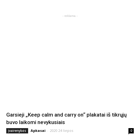
- reklama -
Garsieji „Keep calm and carry on“ plakatai iš tikrųjų
buvo laikomi nevykusiais
Apkasai
-
2020 24 liepos
Įvairenybės
0