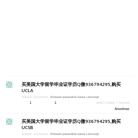
买美国大学留学毕业证学历Q微936794295,购买
UCLA
Sukūrė:
Anonimas
:
Antrasis pasaulinis karas Lietuvoje
prieš 3 metai 1 mėnuo
1
1
Anonimas
买美国大学留学毕业证学历Q微936794295,购买
UCSB
Sukūrė:
Anonimas
:
Antrasis pasaulinis karas Lietuvoje