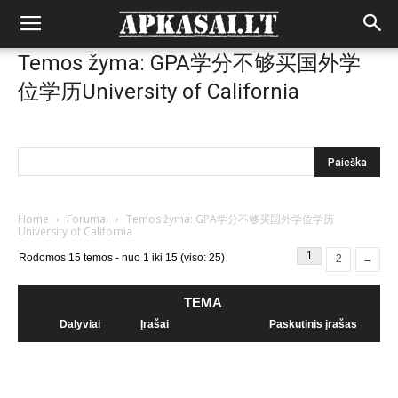
Temos žyma: GPA学分不够买国外学
位学历University of California
Home
›
Forumai
›
Temos žyma: GPA学分不够买国外学位学历
University of California
1
Rodomos 15 temos - nuo 1 iki 15 (viso: 25)
2
→
TEMA
Dalyviai
Įrašai
Paskutinis įrašas